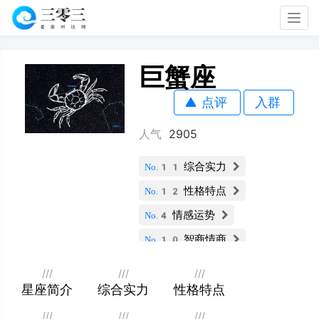
Togg
navig
巨蟹座
点评
入群
人气
2905
综合实力
No.11
性格特点
No.12
情感运势
No.4
智商情商
No.10
财运指数
No.11
///
///
///
社交能力
星座简介
综合实力
性格特点
No.9
职业发展
No.11
///
///
///