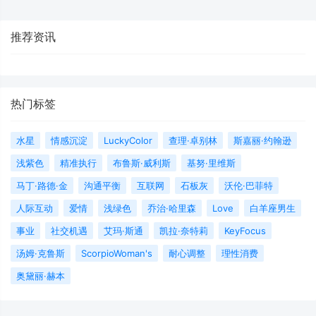
推荐资讯
热门标签
水星
情感沉淀
LuckyColor
查理·卓别林
斯嘉丽·约翰逊
浅紫色
精准执行
布鲁斯·威利斯
基努·里维斯
马丁·路德·金
沟通平衡
互联网
石板灰
沃伦·巴菲特
人际互动
爱情
浅绿色
乔治·哈里森
Love
白羊座男生
事业
社交机遇
艾玛·斯通
凯拉·奈特莉
KeyFocus
汤姆·克鲁斯
ScorpioWoman's
耐心调整
理性消费
奥黛丽·赫本