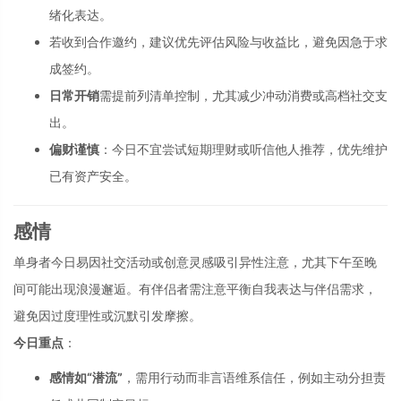
绪化表达。
若收到合作邀约，建议优先评估风险与收益比，避免因急于求
成签约。
日常开销
需提前列清单控制，尤其减少冲动消费或高档社交支
出。
偏财谨慎
：今日不宜尝试短期理财或听信他人推荐，优先维护
已有资产安全。
感情
单身者今日易因社交活动或创意灵感吸引异性注意，尤其下午至晚
间可能出现浪漫邂逅。有伴侣者需注意平衡自我表达与伴侣需求，
避免因过度理性或沉默引发摩擦。
今日重点
：
感情如“潜流”
，需用行动而非言语维系信任，例如主动分担责