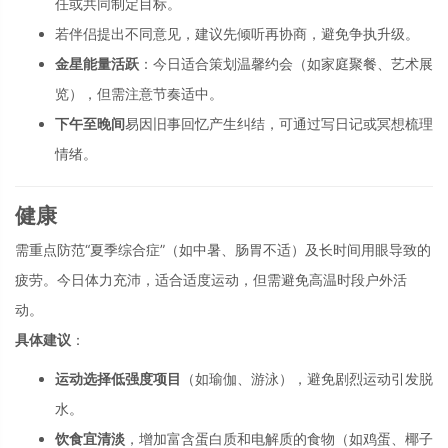
任或共同制定目标。
若伴侣提出不同意见，建议先倾听再协商，避免争执升级。
金星能量活跃
：今日适合策划温馨约会（如家庭聚餐、艺术展
览），但需注意节奏适中。
下午至晚间
易因旧事回忆产生纠结，可通过写日记或冥想梳理
情绪。
健康
需重点防范“夏季综合症”（如中暑、肠胃不适）及长时间用眼导致的
疲劳。今日体力充沛，适合适度运动，但需避免高温时段户外活
动。
具体建议
：
运动选择低强度项目
（如瑜伽、游泳），避免剧烈运动引发脱
水。
饮食宜清淡
，增加富含蛋白质和电解质的食物（如鸡蛋、椰子