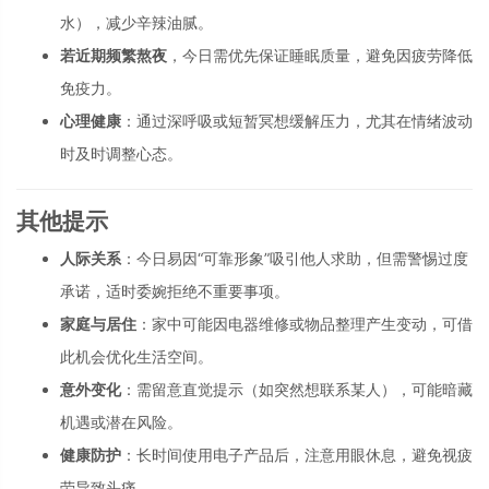
水），减少辛辣油腻。
若近期频繁熬夜
，今日需优先保证睡眠质量，避免因疲劳降低
免疫力。
心理健康
：通过深呼吸或短暂冥想缓解压力，尤其在情绪波动
时及时调整心态。
其他提示
人际关系
：今日易因“可靠形象”吸引他人求助，但需警惕过度
承诺，适时委婉拒绝不重要事项。
家庭与居住
：家中可能因电器维修或物品整理产生变动，可借
此机会优化生活空间。
意外变化
：需留意直觉提示（如突然想联系某人），可能暗藏
机遇或潜在风险。
健康防护
：长时间使用电子产品后，注意用眼休息，避免视疲
劳导致头痛。