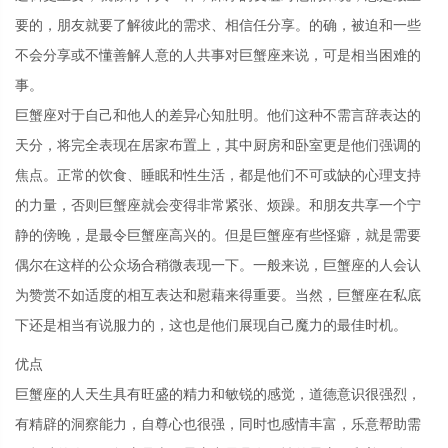
要的，朋友就要了解彼此的需求、相信任分享。的确，被迫和一些
不会分享或不懂善解人意的人共事对巨蟹座来说，可是相当困难的
事。
巨蟹座对于自己和他人的差异心知肚明。他们这种不需言辞表达的
天分，将完全表现在居家布置上，其中厨房和卧室更是他们强调的
焦点。正常的饮食、睡眠和性生活，都是他们不可或缺的心理支持
的力量，否则巨蟹座就会变得非常紧张、烦躁。和朋友共享一个宁
静的傍晚，是最令巨蟹座高兴的。但是巨蟹座有些怪癖，就是需要
偶尔在这样的公众场合稍微表现一下。一般来说，巨蟹座的人会认
为赞赏不如适度的相互表达和慰藉来得重要。当然，巨蟹座在私底
下还是相当有说服力的，这也是他们展现自己魔力的最佳时机。
优点
巨蟹座的人天生具有旺盛的精力和敏锐的感觉，道德意识很强烈，
有精辟的洞察能力，自尊心也很强，同时也感情丰富，乐意帮助需