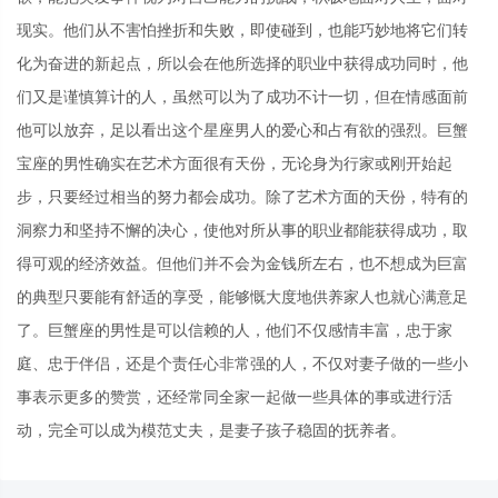
现实。他们从不害怕挫折和失败，即使碰到，也能巧妙地将它们转
化为奋进的新起点，所以会在他所选择的职业中获得成功同时，他
们又是谨慎算计的人，虽然可以为了成功不计一切，但在情感面前
他可以放弃，足以看出这个星座男人的爱心和占有欲的强烈。巨蟹
宝座的男性确实在艺术方面很有天份，无论身为行家或刚开始起
步，只要经过相当的努力都会成功。除了艺术方面的天份，特有的
洞察力和坚持不懈的决心，使他对所从事的职业都能获得成功，取
得可观的经济效益。但他们并不会为金钱所左右，也不想成为巨富
的典型只要能有舒适的享受，能够慨大度地供养家人也就心满意足
了。巨蟹座的男性是可以信赖的人，他们不仅感情丰富，忠于家
庭、忠于伴侣，还是个责任心非常强的人，不仅对妻子做的一些小
事表示更多的赞赏，还经常同全家一起做一些具体的事或进行活
动，完全可以成为模范丈夫，是妻子孩子稳固的抚养者。