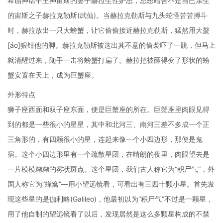
希腊神话中主神宙斯的妻子赫拉生性妒忌，总想暗害不是自已亲生
的宙斯之子赫拉克勒斯(武仙)。当赫拉克勒斯与九头蛇怪苦苦搏斗
时，赫拉放出一只大螃蟹，让它偷偷接近赫拉克勒斯，猛然用大螯
[áo]狠钳他的脚。赫拉克勒斯被这出其不意的偷袭吓了一跳，但马上
就清醒过来，随手一击将螃蟹打扁了。赫拉把被砸得变了形状的螃
蟹安置在天上，成为巨蟹座。
外形特点
狮子座西面和双子座东面，便是巨蟹座的所在。巨蟹座里肉眼见得
到的都是一些很小的星星，其中和北河三、南河三差不多成一个正
三角形的，有四颗很小的星，连起来像一个小四边形，那便是鬼
宿。这个小四边形里有一个疏散星团，在晴朗的夜里，肉眼望去是
一片模模糊糊的雾状斑点。这个星团，我们古人称它为“积尸气”，外
国人称它为“蜂窝”—用小望远镜看，可看出有三四十颗小星。首先发
现这些星的是伽利略(Galileo)，他最初以为“积尸气”不过是一颗星，
用了他自制的望远镜看了以后，发现居然是这么多颗星构成的不禁