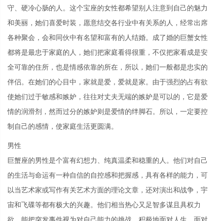
守、硬冷心肠的人。这个宝座的女性都希望别人注意到自己的魅力
和美丽，她们喜爱时装，愿意结交各行业中有关系的人，经常出席
各种聚会，会和同伙中有名望和富有的人结婚。成了婚的巨蟹女性
都将是最忠于家庭的人，她们把家庭看得很重，不仅把家看成是安
全可靠的住所，也是情感依靠的所在，所以，她们一般都是忠实的
伴侣。在她们的心目中，家就是爱，爱就是家。由于强烈的占有欲
使她们过于敏感和嫉妒，往往对丈夫无端的嫉妒是可以的，它是爱
情的润滑剂，然而过分的嫉妒则是爱情的绊脚石。所以，一定要控
制自己的感情，使家庭生活更圆满。
男性
巨蟹座的男性是个富有幻想力、纯真温柔和稳重的人。他们对自己
的生活与命运有一种自信的自控感和把握感，具有各样的能力，可
以当艺术家或写作有关艺术方面的理论文章，还对演出和战争，宇
宙和飞碟等都有极大的兴趣。他们相当热心又足智多谋且具权力
欲，能把突发事件视为对自己能力的挑战，积极地面对人生，面对