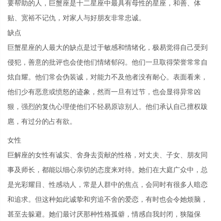
要帮助的人，巨蟹座是十二星座中最具有母性的星座，和善、体
贴、宽裕不记仇，对家人与好朋友非常忠诚。
缺点
巨蟹星座的人最大的缺点是过于敏感和情绪化，极易觉得自己受到
侵犯，善意的批评也会使他们情绪郁闷。他们一旦取得荣誉常常自
炫自耀。他们常会伪装诚，对能力不及他者没有耐心。表面看来，
他们少有恶意或愤怒的迹象，然而一旦有过节，也会显得异常凶
狠，强烈的复仇心理使他们不轻易原谅别人。他们承认自己擅权跋
扈，有过分的占有欲。
女性
巨解座的女性有诚实、舍身去贡献的性格，对丈夫、子女、朋友同
事及师长，都能以细心亲切的态度来对待。她们在大庭广众中，总
是光彩耀目、性感动人，常是人群中的焦点，会同时有很多人暗恋
和追求。但这种如此诚挚和穷追不舍的爱恋，有时也会令她烦脑，
甚至去躲避。她们最讨厌那种性格孤僻，情感自我封闭，狭隘保