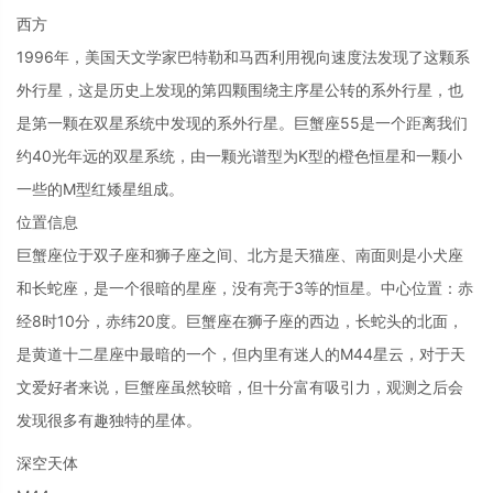
西方
1996年，美国天文学家巴特勒和马西利用视向速度法发现了这颗系
外行星，这是历史上发现的第四颗围绕主序星公转的系外行星，也
是第一颗在双星系统中发现的系外行星。巨蟹座55是一个距离我们
约40光年远的双星系统，由一颗光谱型为K型的橙色恒星和一颗小
一些的M型红矮星组成。
位置信息
巨蟹座位于双子座和狮子座之间、北方是天猫座、南面则是小犬座
和长蛇座，是一个很暗的星座，没有亮于3等的恒星。中心位置：赤
经8时10分，赤纬20度。巨蟹座在狮子座的西边，长蛇头的北面，
是黄道十二星座中最暗的一个，但内里有迷人的M44星云，对于天
文爱好者来说，巨蟹座虽然较暗，但十分富有吸引力，观测之后会
发现很多有趣独特的星体。
深空天体