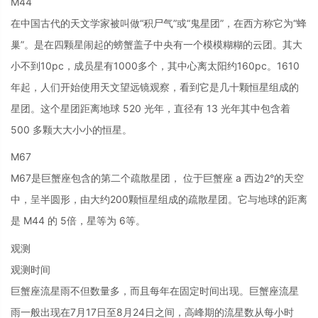
M44
在中国古代的天文学家被叫做“积尸气”或“鬼星团”，在西方称它为“蜂
巢”。是在四颗星闹起的螃蟹盖子中央有一个模模糊糊的云团。其大
小不到10pc，成员星有1000多个，其中心离太阳约160pc。1610
年起，人们开始使用天文望远镜观察，看到它是几十颗恒星组成的
星团。这个星团距离地球 520 光年，直径有 13 光年其中包含着
500 多颗大大小小的恒星。
M67
M67是巨蟹座包含的第二个疏散星团， 位于巨蟹座 a 西边2°的天空
中，呈半圆形，由大约200颗恒星组成的疏散星团。它与地球的距离
是 M44 的 5倍，星等为 6等。
观测
观测时间
巨蟹座流星雨不但数量多，而且每年在固定时间出现。巨蟹座流星
雨一般出现在7月17日至8月24日之间，高峰期的流星数从每小时