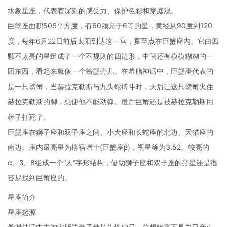
水象星座，代表着深刻的感受力、保护色彩和家庭观。
巨蟹座面积506平方度，有60颗亮于6等的星，黄经从90度到120
度，每年6月22日前后太阳到达这一宫，夏至点在巨蟹座内。它由四
颗不太亮的星组成了一个不规则的四边形，中间还有模模糊糊的一
团东西，看起来就像一个螃蟹壳儿。在希腊神话中，巨蟹座代表的
是一只螃蟹，当赫拉克勒斯与九头蛇搏斗时，天后让这只螃蟹夹住
赫拉克勒斯的脚，想使他不能动弹。最后巨蟹还是被赫拉克勒斯用
棒子打死了。
巨蟹座在狮子座和双子座之间、小犬座和长蛇座的北边、天猫座的
南边。座内最亮星为柳宿增十(巨蟹座β)，视星等为3.52。较亮的
α、β、8组成一个“人”字形结构，借助狮子座和双子座的亮星还是很
容易找到巨蟹座的。
星座简介
星座起源