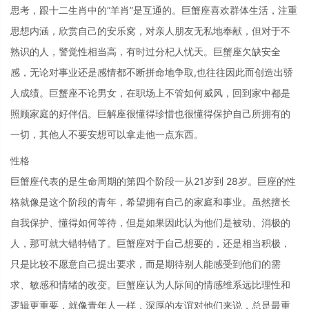
思考，跟十二生肖中的“羊肖”是互通的。巨蟹座喜欢群体生活，注重
思想内涵，欣赏自己的安乐窝，对亲人朋友无私地奉献，但对于不
熟识的人，警觉性相当高，有时过分杞人忧天。巨蟹座欠缺安全
感，无论对事业还是感情都不断拼命地争取,也往往因此而创造出骄
人成绩。巨蟹座不论男女，在职场上不管如何威风，回到家中都是
照顾家庭的好伴侣。巨解座很懂得珍惜也很懂得保护自己所拥有的
一切，其他人不要安想可以拿走他一点东西。
性格
巨蟹座代表的是生命周期的第四个阶段一从21岁到 28岁。巨座的性
格就像是这个阶段的青年，希望拥有自己的家庭和事业。虽然擅长
自我保护、懂得如何等待，但是如果因此认为他们是被动、消极的
人，那可就大错特错了。巨蟹座对于自己想要的，还是相当积极，
只是比较不愿意自己提出要求，而是期待别人能感受到他们的需
求、敏感和情绪的改变。巨蟹座认为人际间的情感维系远比理性和
逻辑更重要，就像青年人一样，深厚的友谊对他们来说，总是最重