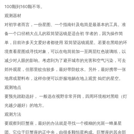
100颗到160颗不等。
观测器材
对初学者而言，一份星图、一个指南针及电筒是最基本的工具。准
备一个口径稍大点儿的双筒望远镜是适合初 学者的，因为操作简
单，目前许多天文爱好者都使用 双筒望远镜观星。若要在黑暗的环
境查看星图或寻找对象，可以在电筒前加一至两层红色玻璃纸，以
减少对人眼的影响。考虑到为了避开城市的光害和空气污染，可去
郊外观星，但那里蚊虫较多，最好带防蚊水。另外，最好携带一张
地席或塑料布，这样你便可以舒服地躺在地上观赏 灿烂的星空。
观测地点
要预先踏勘选好， 一般选在视野非常开阔，四周环境相对黑暗（灯
光越少越好）的地方。
观测方法
要观察到巨蟹座，最好的办法就是寻找一个模糊的光斑一蜂巢星
团。它位于巨蟹座的正中央，由很多颗恒星构成。巨蟹座的其余部