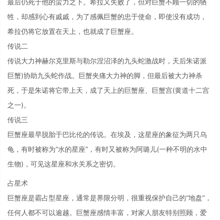
最后仍死于他的蛮力之下。希拉又失败了，但对巨蟹不顾一切的牺
牲，却感到心有戚戚，为了感佩巨蟹的忠于使命，即使没有成功，
希拉仍将它放置在天上，也就成了巨蟹座。
传说二
传说大力神赫尔克里斯与勒尔涅沼泽的九头蛇激战时，天后朱诺派
巨蟹)协助九头蛇作战。巨蟹夹痛大力神的脚，但最后被大力神杀
死，于是朱诺将它带上天，成了天上的巨蟹座、巨蟹宫(黄道十二宫
之一)。
传说三
巨蟹座最早脱胎于巴比伦的传说。在埃及，这星座的象征为两只乌
龟，有时被称为“水的星座”，有时又被称为阿璐儿(一种不明的水中
生物)，可见这星座和水关系之密切。
占星术
巨蟹座是霸占型星座，通常是界限分明，很重视保护自己的“地盘”，
任何人都不可以逾越。巨蟹座感情丰富，对家人朋友特别照顾，爱