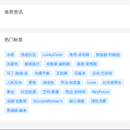
推荐资讯
热门标签
水星
情感沉淀
LuckyColor
查理·卓别林
斯嘉丽·约翰逊
浅紫色
精准执行
布鲁斯·威利斯
基努·里维斯
马丁·路德·金
沟通平衡
互联网
石板灰
沃伦·巴菲特
人际互动
爱情
浅绿色
乔治·哈里森
Love
白羊座男生
事业
社交机遇
艾玛·斯通
凯拉·奈特莉
KeyFocus
汤姆·克鲁斯
ScorpioWoman's
耐心调整
理性消费
奥黛丽·赫本