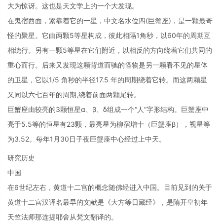
大为惊讶。这也是天文学上的一个大发现。
在鬼宿西面，紧靠着它的一星，中文名水位四(巨蟹座)，是一颗最奇
怪的聚星。它由两颗5等星构成，彼此相隔1角秒，以60年的周期互
相绕行。另有一颗5等星在它们附近，以相反的方向绕着它们共同的
重心而行。后来又发现这颗背道而驰的怪物是另一颗看不见的星体
的卫星，它以1/5 角秒的半径17.5 年的周期绕着它转。而这两颗星
又同以六七百年的周期,绕着前面两颗尾转。
巨蟹座由较亮的3颗恒星α、β、δ组成一个“人”字形结构。巨蟹座中
亮于5.5等的恒星有23颗，最亮星为柳宿增十（巨蟹座β），视星等
为3.52。每年1月30日子夜巨蟹座中心经过上中天。
研究历史
中国
在6世纪左右，黄道十二宫的概念随佛经进入中国。目前见到的关于
黄道十二宫汉译名最早的文献是《大方等日藏经》，是隋开皇初年
天竺法师那连提耶舍从梵文翻译的。