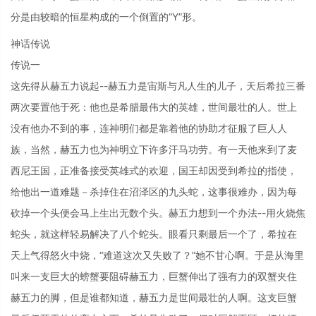
分是由较暗的恒星构成的一个倒置的“Y”形。
神话传说
传说一
这先得从赫五力说起--赫五力是宙斯与凡人生的儿子，天后希拉三番
两次要置他于死：他也是希腊最伟大的英雄，世间最壮的人。世上
没有他办不到的事，连神明们都是靠着他的协助才征服了巨人人
族，当然，赫五力也为神明立下许多汗马功劳。有一天他来到了麦
西尼王国，正准备接受英雄式的欢迎，国王却因受到希拉的指使，
给他出一道难题－杀掉住在沼泽区的九头蛇，这事很难办，因为每
砍掉一个头便会马上生出无数个头。赫五力想到一个办法--用火烧焦
蛇头，就这样轻易解决了八个蛇头。眼看只剩最后一个了，希拉在
天上气得怒火中烧，“难道这次又失败了？”她不甘心啊。于是从海里
叫来一支巨大的螃蟹要阻碍赫五力，巨蟹伸出了强有力的双蟹夹住
赫五力的脚，但是谁都知道，赫五力是世间最壮的人啊。这支巨蟹