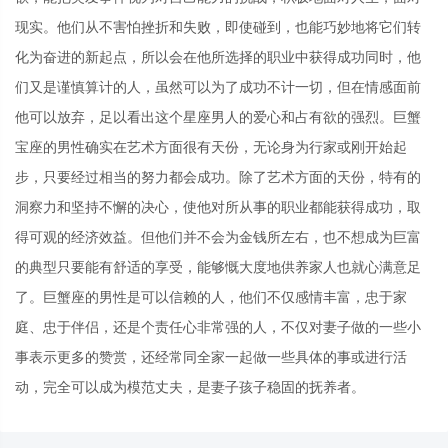
现实。他们从不害怕挫折和失败，即使碰到，也能巧妙地将它们转
化为奋进的新起点，所以会在他所选择的职业中获得成功同时，他
们又是谨慎算计的人，虽然可以为了成功不计一切，但在情感面前
他可以放弃，足以看出这个星座男人的爱心和占有欲的强烈。巨蟹
宝座的男性确实在艺术方面很有天份，无论身为行家或刚开始起
步，只要经过相当的努力都会成功。除了艺术方面的天份，特有的
洞察力和坚持不懈的决心，使他对所从事的职业都能获得成功，取
得可观的经济效益。但他们并不会为金钱所左右，也不想成为巨富
的典型只要能有舒适的享受，能够慨大度地供养家人也就心满意足
了。巨蟹座的男性是可以信赖的人，他们不仅感情丰富，忠于家
庭、忠于伴侣，还是个责任心非常强的人，不仅对妻子做的一些小
事表示更多的赞赏，还经常同全家一起做一些具体的事或进行活
动，完全可以成为模范丈夫，是妻子孩子稳固的抚养者。