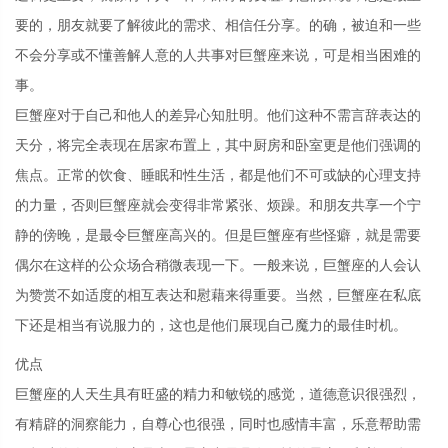
要的，朋友就要了解彼此的需求、相信任分享。的确，被迫和一些
不会分享或不懂善解人意的人共事对巨蟹座来说，可是相当困难的
事。
巨蟹座对于自己和他人的差异心知肚明。他们这种不需言辞表达的
天分，将完全表现在居家布置上，其中厨房和卧室更是他们强调的
焦点。正常的饮食、睡眠和性生活，都是他们不可或缺的心理支持
的力量，否则巨蟹座就会变得非常紧张、烦躁。和朋友共享一个宁
静的傍晚，是最令巨蟹座高兴的。但是巨蟹座有些怪癖，就是需要
偶尔在这样的公众场合稍微表现一下。一般来说，巨蟹座的人会认
为赞赏不如适度的相互表达和慰藉来得重要。当然，巨蟹座在私底
下还是相当有说服力的，这也是他们展现自己魔力的最佳时机。
优点
巨蟹座的人天生具有旺盛的精力和敏锐的感觉，道德意识很强烈，
有精辟的洞察能力，自尊心也很强，同时也感情丰富，乐意帮助需