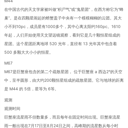
M44
在中国古代的天文学家被叫做“积尸气”或“鬼星团”，在西方称它为“蜂
巢”。是在四颗星闹起的螃蟹盖子中央有一个模模糊糊的云团。其大
小不到10pc，成员星有1000多个，其中心离太阳约160pc。1610
年起，人们开始使用天文望远镜观察，看到它是几十颗恒星组成的
星团。这个星团距离地球 520 光年，直径有 13 光年其中包含着
500 多颗大大小小的恒星。
M67
M67是巨蟹座包含的第二个疏散星团， 位于巨蟹座 a 西边2°的天空
中，呈半圆形，由大约200颗恒星组成的疏散星团。它与地球的距离
是 M44 的 5倍，星等为 6等。
观测
观测时间
巨蟹座流星雨不但数量多，而且每年在固定时间出现。巨蟹座流星
雨一般出现在7月17日至8月24日之间，高峰期的流星数从每小时