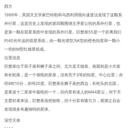
西方
1996年，美国天文学家巴特勒和马西利用视向速度法发现了这颗系
外行星，这是历史上发现的第四颗围绕主序星公转的系外行星，也
是第一颗在双星系统中发现的系外行星。巨蟹座55是一个距离我们
约40光年远的双星系统，由一颗光谱型为K型的橙色恒星和一颗小
一些的M型红矮星组成。
位置信息
巨蟹座位于双子座和狮子座之间、北方是天猫座、南面则是小犬座
和长蛇座，是一个很暗的星座，没有亮于3等的恒星。中心位置：赤
经8时10分，赤纬20度。巨蟹座在狮子座的西边，长蛇头的北面，
是黄道十二星座中最暗的一个，但内里有迷人的M44星云，对于天
文爱好者来说，巨蟹座虽然较暗，但十分富有吸引力，观测之后会
发现很多有趣独特的星体。
深空天体