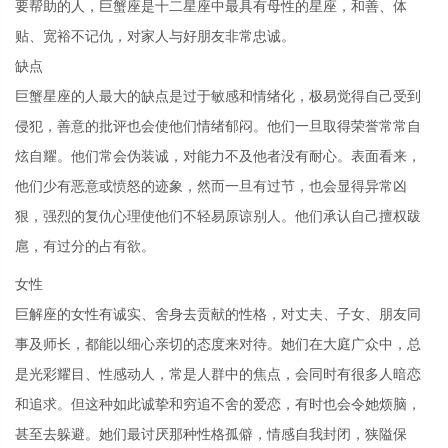
要帮助的人，巨蟹座是十二星座中最具有母性的星座，和善、体
贴、宽裕不记仇，对家人与好朋友非常忠诚。
缺点
巨蟹星座的人最大的缺点是过于敏感和情绪化，极易觉得自己受到
侵犯，善意的批评也会使他们情绪郁闷。他们一旦取得荣誉常常自
炫自耀。他们常会伪装诚，对能力不及他者没有耐心。表面看来，
他们少有恶意或愤怒的迹象，然而一旦有过节，也会显得异常凶
狠，强烈的复仇心理使他们不轻易原谅别人。他们承认自己擅权跋
扈，有过分的占有欲。
女性
巨解座的女性有诚实、舍身去贡献的性格，对丈夫、子女、朋友同
事及师长，都能以细心亲切的态度来对待。她们在大庭广众中，总
是光彩耀目、性感动人，常是人群中的焦点，会同时有很多人暗恋
和追求。但这种如此诚挚和穷追不舍的爱恋，有时也会令她烦脑，
甚至去躲避。她们最讨厌那种性格孤僻，情感自我封闭，狭隘保