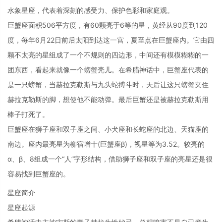
水象星座，代表着深刻的感受力、保护色彩和家庭观。
巨蟹座面积506平方度，有60颗亮于6等的星，黄经从90度到120
度，每年6月22日前后太阳到达这一宫，夏至点在巨蟹座内。它由四
颗不太亮的星组成了一个不规则的四边形，中间还有模模糊糊的一
团东西，看起来就像一个螃蟹壳儿。在希腊神话中，巨蟹座代表的
是一只螃蟹，当赫拉克勒斯与九头蛇搏斗时，天后让这只螃蟹夹住
赫拉克勒斯的脚，想使他不能动弹。最后巨蟹还是被赫拉克勒斯用
棒子打死了。
巨蟹座在狮子座和双子座之间、小犬座和长蛇座的北边、天猫座的
南边。座内最亮星为柳宿增十(巨蟹座β)，视星等为3.52。较亮的
α、β、8组成一个“人”字形结构，借助狮子座和双子座的亮星还是很
容易找到巨蟹座的。
星座简介
星座起源