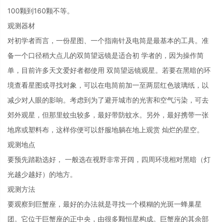
100颗到160颗不等。
观测器材
对初学者而言，一份星图、一个指南针及电筒是最基本的工具。准
备一个口径稍大点儿的双筒望远镜是适合初 学者的，因为操作简
单，目前许多天文爱好者都使用 双筒望远镜观星。若要在黑暗的环
境查看星图或寻找对象，可以在电筒前加一至两层红色玻璃纸，以
减少对人眼的影响。考虑到为了避开城市的光害和空气污染，可去
郊外观星，但那里蚊虫较多，最好带防蚊水。另外，最好携带一张
地席或塑料布，这样你便可以舒服地躺在地上观赏 灿烂的星空。
观测地点
要预先踏勘选好， 一般选在视野非常开阔，四周环境相对黑暗（灯
光越少越好）的地方。
观测方法
要观察到巨蟹座，最好的办法就是寻找一个模糊的光斑一蜂巢星
团。它位于巨蟹座的正中央，由很多颗恒星构成。巨蟹座的其余部