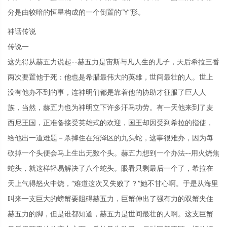
分是由较暗的恒星构成的一个倒置的“Y”形。
神话传说
传说一
这先得从赫五力说起--赫五力是宙斯与凡人生的儿子，天后希拉三番
两次要置他于死：他也是希腊最伟大的英雄，世间最壮的人。世上
没有他办不到的事，连神明们都是靠着他的协助才征服了巨人人
族，当然，赫五力也为神明立下许多汗马功劳。有一天他来到了麦
西尼王国，正准备接受英雄式的欢迎，国王却因受到希拉的指使，
给他出一道难题－杀掉住在沼泽区的九头蛇，这事很难办，因为每
砍掉一个头便会马上生出无数个头。赫五力想到一个办法--用火烧焦
蛇头，就这样轻易解决了八个蛇头。眼看只剩最后一个了，希拉在
天上气得怒火中烧，“难道这次又失败了？”她不甘心啊。于是从海里
叫来一支巨大的螃蟹要阻碍赫五力，巨蟹伸出了强有力的双蟹夹住
赫五力的脚，但是谁都知道，赫五力是世间最壮的人啊。这支巨蟹