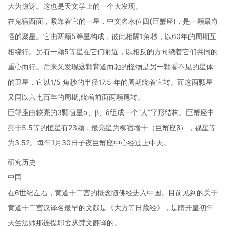
大为惊讶。这也是天文学上的一个大发现。
在鬼宿西面，紧靠着它的一星，中文名水位四(巨蟹座)，是一颗最奇
怪的聚星。它由两颗5等星构成，彼此相隔1角秒，以60年的周期互
相绕行。另有一颗5等星在它们附近，以相反的方向绕着它们共同的
重心而行。后来又发现这颗背道而驰的怪物是另一颗看不见的星体
的卫星，它以1/5 角秒的半径17.5 年的周期绕着它转。而这两颗星
又同以六七百年的周期,绕着前面两颗尾转。
巨蟹座由较亮的3颗恒星α、β、δ组成一个“人”字形结构。巨蟹座中
亮于5.5等的恒星有23颗，最亮星为柳宿增十（巨蟹座β），视星等
为3.52。每年1月30日子夜巨蟹座中心经过上中天。
研究历史
中国
在6世纪左右，黄道十二宫的概念随佛经进入中国。目前见到的关于
黄道十二宫汉译名最早的文献是《大方等日藏经》，是隋开皇初年
天竺法师那连提耶舍从梵文翻译的。