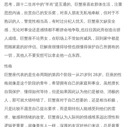
思考，跟十二生肖中的“羊肖”是互通的。巨蟹座喜欢群体生活，注重
思想内涵，欣赏自己的安乐窝，对亲人朋友无私地奉献，但对于不
熟识的人，警觉性相当高，有时过分杞人忧天。巨蟹座欠缺安全
感，无论对事业还是感情都不断拼命地争取,也往往因此而创造出骄
人成绩。巨蟹座不论男女，在职场上不管如何威风，回到家中都是
照顾家庭的好伴侣。巨解座很懂得珍惜也很懂得保护自己所拥有的
一切，其他人不要安想可以拿走他一点东西。
性格
巨蟹座代表的是生命周期的第四个阶段一从21岁到 28岁。巨座的性
格就像是这个阶段的青年，希望拥有自己的家庭和事业。虽然擅长
自我保护、懂得如何等待，但是如果因此认为他们是被动、消极的
人，那可就大错特错了。巨蟹座对于自己想要的，还是相当积极，
只是比较不愿意自己提出要求，而是期待别人能感受到他们的需
求、敏感和情绪的改变。巨蟹座认为人际间的情感维系远比理性和
逻辑更重要，就像青年人一样，深厚的友谊对他们来说，总是最重