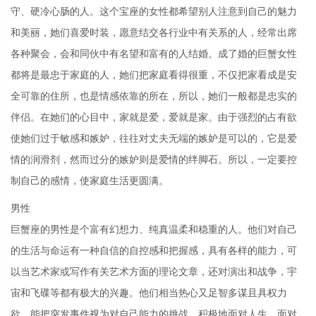
守、硬冷心肠的人。这个宝座的女性都希望别人注意到自己的魅力
和美丽，她们喜爱时装，愿意结交各行业中有关系的人，经常出席
各种聚会，会和同伙中有名望和富有的人结婚。成了婚的巨蟹女性
都将是最忠于家庭的人，她们把家庭看得很重，不仅把家看成是安
全可靠的住所，也是情感依靠的所在，所以，她们一般都是忠实的
伴侣。在她们的心目中，家就是爱，爱就是家。由于强烈的占有欲
使她们过于敏感和嫉妒，往往对丈夫无端的嫉妒是可以的，它是爱
情的润滑剂，然而过分的嫉妒则是爱情的绊脚石。所以，一定要控
制自己的感情，使家庭生活更圆满。
男性
巨蟹座的男性是个富有幻想力、纯真温柔和稳重的人。他们对自己
的生活与命运有一种自信的自控感和把握感，具有各样的能力，可
以当艺术家或写作有关艺术方面的理论文章，还对演出和战争，宇
宙和飞碟等都有极大的兴趣。他们相当热心又足智多谋且具权力
欲，能把突发事件视为对自己能力的挑战，积极地面对人生，面对