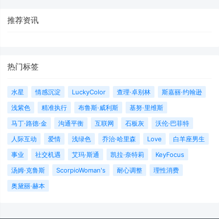
推荐资讯
热门标签
水星
情感沉淀
LuckyColor
查理·卓别林
斯嘉丽·约翰逊
浅紫色
精准执行
布鲁斯·威利斯
基努·里维斯
马丁·路德·金
沟通平衡
互联网
石板灰
沃伦·巴菲特
人际互动
爱情
浅绿色
乔治·哈里森
Love
白羊座男生
事业
社交机遇
艾玛·斯通
凯拉·奈特莉
KeyFocus
汤姆·克鲁斯
ScorpioWoman's
耐心调整
理性消费
奥黛丽·赫本