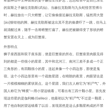
希腊神话中主神宙斯的妻子赫拉生性妒忌，总想暗害不是自已亲生
的宙斯之子赫拉克勒斯(武仙)。当赫拉克勒斯与九头蛇怪苦苦搏斗
时，赫拉放出一只大螃蟹，让它偷偷接近赫拉克勒斯，猛然用大螯
[áo]狠钳他的脚。赫拉克勒斯被这出其不意的偷袭吓了一跳，但马上
就清醒过来，随手一击将螃蟹打扁了。赫拉把被砸得变了形状的螃
蟹安置在天上，成为巨蟹座。
外形特点
狮子座西面和双子座东面，便是巨蟹座的所在。巨蟹座里肉眼见得
到的都是一些很小的星星，其中和北河三、南河三差不多成一个正
三角形的，有四颗很小的星，连起来像一个小四边形，那便是鬼
宿。这个小四边形里有一个疏散星团，在晴朗的夜里，肉眼望去是
一片模模糊糊的雾状斑点。这个星团，我们古人称它为“积尸气”，外
国人称它为“蜂窝”—用小望远镜看，可看出有三四十颗小星。首先发
现这些星的是伽利略(Galileo)，他最初以为“积尸气”不过是一颗星，
用了他自制的望远镜看了以后，发现居然是这么多颗星构成的不禁