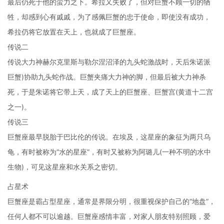
最后仍死于他的蛮力之下。希拉又失败了，但对巨蟹不顾一切的牺
牲，却感到心有戚戚，为了感佩巨蟹的忠于使命，即使没有成功，
希拉仍将它放置在天上，也就成了巨蟹座。
传说二
传说大力神赫尔克里斯与勒尔涅沼泽的九头蛇激战时，天后朱诺派
巨蟹)协助九头蛇作战。巨蟹夹痛大力神的脚，但最后被大力神杀
死，于是朱诺将它带上天，成了天上的巨蟹座、巨蟹宫(黄道十二宫
之一)。
传说三
巨蟹座最早脱胎于巴比伦的传说。在埃及，这星座的象征为两只乌
龟，有时被称为“水的星座”，有时又被称为阿璐儿(一种不明的水中
生物)，可见这星座和水关系之密切。
占星术
巨蟹座是霸占型星座，通常是界限分明，很重视保护自己的“地盘”，
任何人都不可以逾越。巨蟹座感情丰富，对家人朋友特别照顾，爱