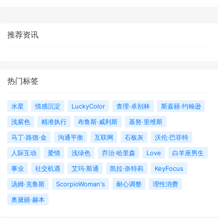
推荐资讯
热门标签
水星
情感沉淀
LuckyColor
查理·卓别林
斯嘉丽·约翰逊
浅紫色
精准执行
布鲁斯·威利斯
基努·里维斯
马丁·路德·金
沟通平衡
互联网
石板灰
沃伦·巴菲特
人际互动
爱情
浅绿色
乔治·哈里森
Love
白羊座男生
事业
社交机遇
艾玛·斯通
凯拉·奈特莉
KeyFocus
汤姆·克鲁斯
ScorpioWoman's
耐心调整
理性消费
奥黛丽·赫本