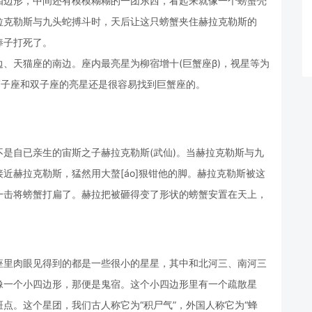
四边形，中间还有模模糊糊的一团东西，看起来就像一个螃蟹壳
拉克勒斯与九头蛇搏斗时，天后让这只螃蟹夹住赫拉克勒斯的
棒子打死了。
、天猫座的南边。座内最亮星为柳宿增十(巨蟹座β)，视星等为
借助狮子座和双子座的亮星还是很容易找到巨蟹座的。
是自已亲生的宙斯之子赫拉克勒斯(武仙)。当赫拉克勒斯与九
近赫拉克勒斯，猛然用大螯[áo]狠钳他的脚。赫拉克勒斯被这
一击将螃蟹打扁了。赫拉把被砸得变了形状的螃蟹安置在天上，
座里肉眼见得到的都是一些很小的星星，其中和北河三、南河三
像一个小四边形，那便是鬼宿。这个小四边形里有一个疏散星
点。这个星团，我们古人称它为“积尸气”，外国人称它为“蜂