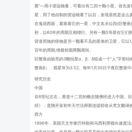
窝”—用小望远镜看，可看出有三四十颗小星。首先发现这
星，用了他自制的望远镜看了以后，发现居然是这么
在鬼宿西面，紧靠着它的一星，中文名水位四(巨蟹座
秒，以60年的周期互相绕行。另有一颗5等星在它们
背道而驰的怪物是另一颗看不见的星体的卫星，它以1/
百年的周期,绕着前面两颗尾转。
巨蟹座由较亮的3颗恒星α、β、δ组成一个“人”字形
蟹座β），视星等为3.52。每年1月30日子夜巨蟹座
研究历史
中国
在6世纪左右，黄道十二宫的概念随佛经进入中国。
经》，是隋开皇初年天竺法师那连提耶舍从梵文翻译
西方
1996年，美国天文学家巴特勒和马西利用视向速度
的系外行星，也是第一颗在双星系统中发现的系外行星