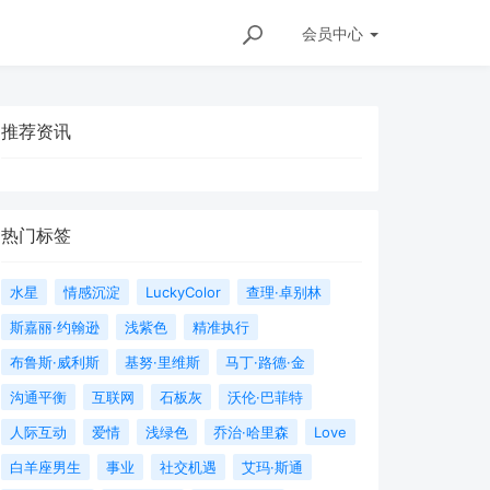
会员
中心
推荐资讯
热门标签
水星
情感沉淀
LuckyColor
查理·卓别林
斯嘉丽·约翰逊
浅紫色
精准执行
布鲁斯·威利斯
基努·里维斯
马丁·路德·金
沟通平衡
互联网
石板灰
沃伦·巴菲特
人际互动
爱情
浅绿色
乔治·哈里森
Love
白羊座男生
事业
社交机遇
艾玛·斯通