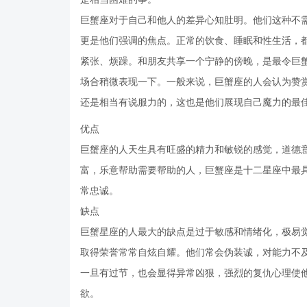
巨蟹座对于自己和他人的差异心知肚明。他们这种不
更是他们强调的焦点。正常的饮食、睡眠和性生活，
紧张、烦躁。和朋友共享一个宁静的傍晚，是最令巨
场合稍微表现一下。一般来说，巨蟹座的人会认为赞
还是相当有说服力的，这也是他们展现自己魔力的最
优点
巨蟹座的人天生具有旺盛的精力和敏锐的感觉，道德
富，乐意帮助需要帮助的人，巨蟹座是十二星座中最
常忠诚。
缺点
巨蟹星座的人最大的缺点是过于敏感和情绪化，极易
取得荣誉常常自炫自耀。他们常会伪装诚，对能力不
一旦有过节，也会显得异常凶狠，强烈的复仇心理使
欲。