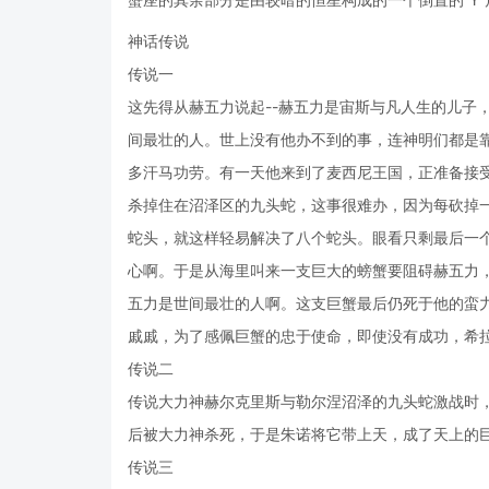
神话传说
传说一
这先得从赫五力说起--赫五力是宙斯与凡人生的儿子
间最壮的人。世上没有他办不到的事，连神明们都是
多汗马功劳。有一天他来到了麦西尼王国，正准备接
杀掉住在沼泽区的九头蛇，这事很难办，因为每砍掉一
蛇头，就这样轻易解决了八个蛇头。眼看只剩最后一个
心啊。于是从海里叫来一支巨大的螃蟹要阻碍赫五力
五力是世间最壮的人啊。这支巨蟹最后仍死于他的蛮
戚戚，为了感佩巨蟹的忠于使命，即使没有成功，希
传说二
传说大力神赫尔克里斯与勒尔涅沼泽的九头蛇激战时
后被大力神杀死，于是朱诺将它带上天，成了天上的巨
传说三