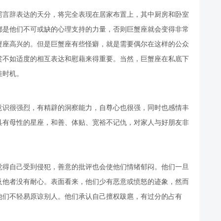
需言辞表达的天分，将完全表现在居家布置上，其中厨房和卧室
都是他们不可或缺的心理支持的力量，否则巨蟹座就会变得非常
蟹座高兴的。但是巨蟹座有些怪癖，就是需要偶尔在这样的公众
赏不如适度的相互表达和慰藉来得重要。当然，巨蟹座在私底下
佳时机。
意识很强烈，有精辟的洞察能力，自尊心也很强，同时也感情丰
具有母性的星座，和善、体贴、宽裕不记仇，对家人与好朋友非
觉得自己受到侵犯，善意的批评也会使他们情绪郁闷。他们一旦
及他者没有耐心。表面看来，他们少有恶意或愤怒的迹象，然而
他们不轻易原谅别人。他们承认自己擅权跋扈，有过分的占有