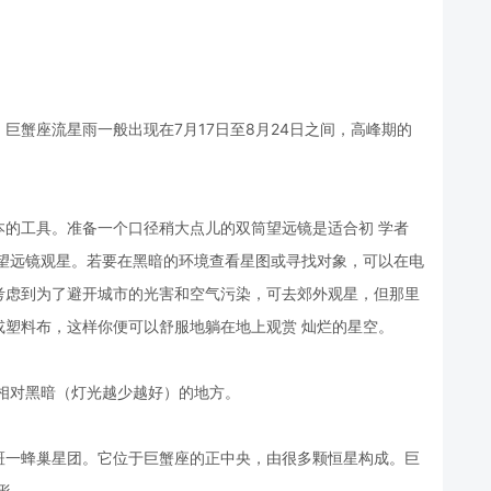
巨蟹座流星雨一般出现在7月17日至8月24日之间，高峰期的
本的工具。准备一个口径稍大点儿的双筒望远镜是适合初 学者
筒望远镜观星。若要在黑暗的环境查看星图或寻找对象，可以在电
考虑到为了避开城市的光害和空气污染，可去郊外观星，但那里
或塑料布，这样你便可以舒服地躺在地上观赏 灿烂的星空。
相对黑暗（灯光越少越好）的地方。
斑一蜂巢星团。它位于巨蟹座的正中央，由很多颗恒星构成。巨
形。