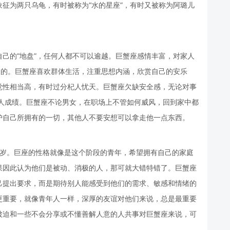
征为两只乌龟，有时被称为“水的星座”，有时又被称为阿璐儿
。
己的“地盘”，任何人都不可以逾越。巨蟹座感情丰富，对家人
通的。巨蟹座喜欢群体生活，注重思想内涵，欣赏自己的安乐
觉性相当高，有时过分杞人忧天。巨蟹座欠缺安全感，无论对事
骄人成绩。巨蟹座不论男女，在职场上不管如何威风，回到家中都
护自己所拥有的一切，其他人不要安想可以拿走他一点东西。
28岁。巨座的性格就像是这个阶段的青年，希望拥有自己的家庭
果因此认为他们是被动、消极的人，那可就大错特错了。巨蟹座
己提出要求，而是期待别人能感受到他们的需求、敏感和情绪的
更重要，就像青年人一样，深厚的友谊对他们来说，总是最重要
被迫和一些不会分享或不懂善解人意的人共事对巨蟹座来说，可