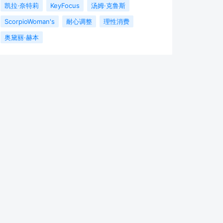
凯拉·奈特莉
KeyFocus
汤姆·克鲁斯
ScorpioWoman's
耐心调整
理性消费
奥黛丽·赫本