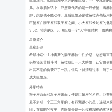
巨蟹座内。它由四颗不太亮的星组成了一个不规则的
儿。在希腊神话中，巨蟹座代表的是一只螃蟹，当赫
脚，想使他不能动弹。最后巨蟹还是被赫拉克勒斯用
巨蟹座在狮子座和双子座之间、小犬座和长蛇座的北边
3.52。较亮的α、β、8组成一个“人”字形结构，
星座简介
星座起源
希腊神话中主神宙斯的妻子赫拉生性妒忌，总想暗害不
头蛇怪苦苦搏斗时，赫拉放出一只大螃蟹，让它偷偷接
出其不意的偷袭吓了一跳，但马上就清醒过来，随手
成为巨蟹座。
外形特点
狮子座西面和双子座东面，便是巨蟹座的所在。巨蟹
差不多成一个正三角形的，有四颗很小的星，连起来
团，在晴朗的夜里，肉眼望去是一片模模糊糊的雾状斑