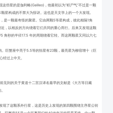
些星的是伽利略(Galileo)，他最初以为“积尸气”不过是一颗
多颗星构成的不禁大为惊讶。这也是天文学上的一个大发现。
)，是一颗最奇怪的聚星。它由两颗5等星构成，彼此相隔1角
附近，以相反的方向绕着它们共同的重心而行。后来又发现这颗
5 角秒的半径17.5 年的周期绕着它转。而这两颗星又同以六七
结构。巨蟹座中亮于5.5等的恒星有23颗，最亮星为柳宿增十（巨
中心经过上中天。
目前见到的关于黄道十二宫汉译名最早的文献是《大方等日藏
的。
法发现了这颗系外行星，这是历史上发现的第四颗围绕主序星公转
。巨蟹座55是一个距离我们约40光年远的双星系统，由一颗