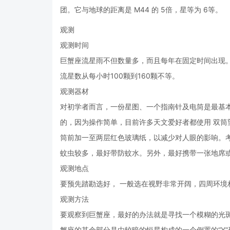
团。它与地球的距离是 M44 的 5倍，星等为 6等。
观测
观测时间
巨蟹座流星雨不但数量多，而且每年在固定时间出现。
流星数从每小时100颗到160颗不等。
观测器材
对初学者而言，一份星图、一个指南针及电筒是最基
的，因为操作简单，目前许多天文爱好者都使用 双
筒前加一至两层红色玻璃纸，以减少对人眼的影响。
蚊虫较多，最好带防蚊水。另外，最好携带一张地席
观测地点
要预先踏勘选好， 一般选在视野非常开阔，四周环境
观测方法
要观察到巨蟹座，最好的办法就是寻找一个模糊的光
蟹座的其余部分是由较暗的恒星构成的一个倒置的“Y”