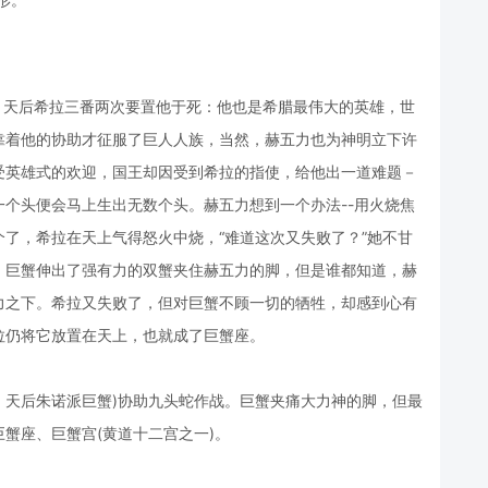
，天后希拉三番两次要置他于死：他也是希腊最伟大的英雄，世
靠着他的协助才征服了巨人人族，当然，赫五力也为神明立下许
受英雄式的欢迎，国王却因受到希拉的指使，给他出一道难题－
个头便会马上生出无数个头。赫五力想到一个办法--用火烧焦
了，希拉在天上气得怒火中烧，“难道这次又失败了？”她不甘
，巨蟹伸出了强有力的双蟹夹住赫五力的脚，但是谁都知道，赫
力之下。希拉又失败了，但对巨蟹不顾一切的牺牲，却感到心有
拉仍将它放置在天上，也就成了巨蟹座。
，天后朱诺派巨蟹)协助九头蛇作战。巨蟹夹痛大力神的脚，但最
蟹座、巨蟹宫(黄道十二宫之一)。