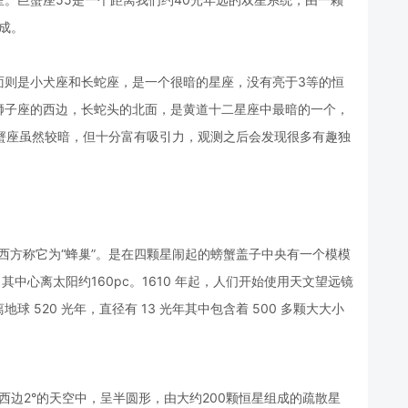
成。
面则是小犬座和长蛇座，是一个很暗的星座，没有亮于3等的恒
在狮子座的西边，长蛇头的北面，是黄道十二星座中最暗的一个，
蟹座虽然较暗，但十分富有吸引力，观测之后会发现很多有趣独
在西方称它为“蜂巢”。是在四颗星闹起的螃蟹盖子中央有一个模模
其中心离太阳约160pc。1610 年起，人们开始使用天文望远镜
520 光年，直径有 13 光年其中包含着 500 多颗大大小
 西边2°的天空中，呈半圆形，由大约200颗恒星组成的疏散星