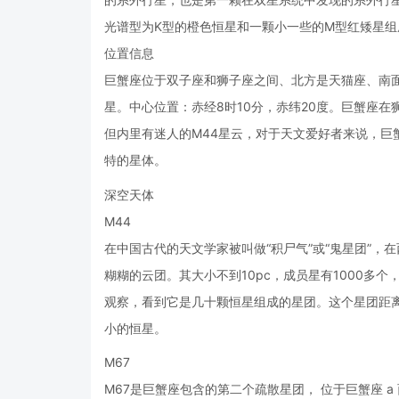
光谱型为K型的橙色恒星和一颗小一些的M型红矮星组
位置信息
巨蟹座位于双子座和狮子座之间、北方是天猫座、南
星。中心位置：赤经8时10分，赤纬20度。巨蟹座
但内里有迷人的M44星云，对于天文爱好者来说，巨
特的星体。
深空天体
M44
在中国古代的天文学家被叫做“积尸气”或“鬼星团”，
糊糊的云团。其大小不到10pc，成员星有1000多个，
观察，看到它是几十颗恒星组成的星团。这个星团距离地球 
小的恒星。
M67
M67是巨蟹座包含的第二个疏散星团， 位于巨蟹座 a