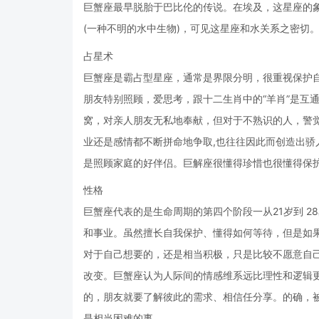
巨蟹座最早脱胎于巴比伦的传说。在埃及，这星座的象
(一种不明的水中生物)，可见这星座和水关系之密切
占星术
巨蟹座是霸占型星座，通常是界限分明，很重视保护自
朋友特别照顾，爱思考，跟十二生肖中的“羊肖”是互
窝，对亲人朋友无私地奉献，但对于不熟识的人，警
业还是感情都不断拼命地争取,也往往因此而创造出
是照顾家庭的好伴侣。巨解座很懂得珍惜也很懂得保
性格
巨蟹座代表的是生命周期的第四个阶段一从21岁到 
和事业。虽然擅长自我保护、懂得如何等待，但是如
对于自己想要的，还是相当积极，只是比较不愿意自
改变。巨蟹座认为人际间的情感维系远比理性和逻辑
的，朋友就要了解彼此的需求、相信任分享。的确，
是相当困难的事。