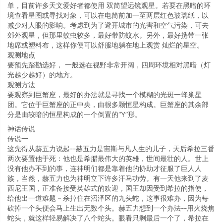
单，目前许多天文爱好者都使用 双筒望远镜观星。若要在黑暗的环
境查看星图或寻找对象，可以在电筒前加一至两层红色玻璃纸，以
减少对人眼的影响。考虑到为了避开城市的光害和空气污染，可去
郊外观星，但那里蚊虫较多，最好带防蚊水。另外，最好携带一张
地席或塑料布，这样你便可以舒服地躺在地上观赏 灿烂的星空。
观测地点
要预先踏勘选好， 一般选在视野非常开阔，四周环境相对黑暗（灯
光越少越好）的地方。
观测方法
要观察到巨蟹座，最好的办法就是寻找一个模糊的光斑一蜂巢星
团。它位于巨蟹座的正中央，由很多颗恒星构成。巨蟹座的其余部
分是由较暗的恒星构成的一个倒置的“Y”形。
神话传说
传说一
这先得从赫五力说起--赫五力是宙斯与凡人生的儿子，天后希拉三番
两次要置他于死：他也是希腊最伟大的英雄，世间最壮的人。世上
没有他办不到的事，连神明们都是靠着他的协助才征服了巨人人
族，当然，赫五力也为神明立下许多汗马功劳。有一天他来到了麦
西尼王国，正准备接受英雄式的欢迎，国王却因受到希拉的指使，
给他出一道难题－杀掉住在沼泽区的九头蛇，这事很难办，因为每
砍掉一个头便会马上生出无数个头。赫五力想到一个办法--用火烧焦
蛇头，就这样轻易解决了八个蛇头。眼看只剩最后一个了，希拉在