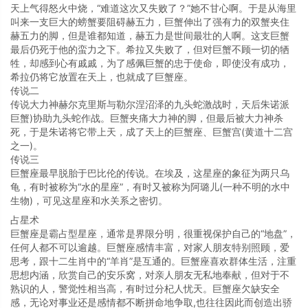
天上气得怒火中烧，“难道这次又失败了？”她不甘心啊。于是从海里
叫来一支巨大的螃蟹要阻碍赫五力，巨蟹伸出了强有力的双蟹夹住
赫五力的脚，但是谁都知道，赫五力是世间最壮的人啊。这支巨蟹
最后仍死于他的蛮力之下。希拉又失败了，但对巨蟹不顾一切的牺
牲，却感到心有戚戚，为了感佩巨蟹的忠于使命，即使没有成功，
希拉仍将它放置在天上，也就成了巨蟹座。
传说二
传说大力神赫尔克里斯与勒尔涅沼泽的九头蛇激战时，天后朱诺派
巨蟹)协助九头蛇作战。巨蟹夹痛大力神的脚，但最后被大力神杀
死，于是朱诺将它带上天，成了天上的巨蟹座、巨蟹宫(黄道十二宫
之一)。
传说三
巨蟹座最早脱胎于巴比伦的传说。在埃及，这星座的象征为两只乌
龟，有时被称为“水的星座”，有时又被称为阿璐儿(一种不明的水中
生物)，可见这星座和水关系之密切。
占星术
巨蟹座是霸占型星座，通常是界限分明，很重视保护自己的“地盘”，
任何人都不可以逾越。巨蟹座感情丰富，对家人朋友特别照顾，爱
思考，跟十二生肖中的“羊肖”是互通的。巨蟹座喜欢群体生活，注重
思想内涵，欣赏自己的安乐窝，对亲人朋友无私地奉献，但对于不
熟识的人，警觉性相当高，有时过分杞人忧天。巨蟹座欠缺安全
感，无论对事业还是感情都不断拼命地争取,也往往因此而创造出骄