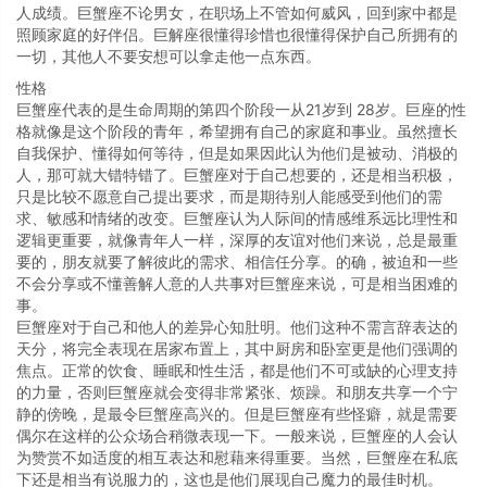
人成绩。巨蟹座不论男女，在职场上不管如何威风，回到家中都是
照顾家庭的好伴侣。巨解座很懂得珍惜也很懂得保护自己所拥有的
一切，其他人不要安想可以拿走他一点东西。
性格
巨蟹座代表的是生命周期的第四个阶段一从21岁到 28岁。巨座的性
格就像是这个阶段的青年，希望拥有自己的家庭和事业。虽然擅长
自我保护、懂得如何等待，但是如果因此认为他们是被动、消极的
人，那可就大错特错了。巨蟹座对于自己想要的，还是相当积极，
只是比较不愿意自己提出要求，而是期待别人能感受到他们的需
求、敏感和情绪的改变。巨蟹座认为人际间的情感维系远比理性和
逻辑更重要，就像青年人一样，深厚的友谊对他们来说，总是最重
要的，朋友就要了解彼此的需求、相信任分享。的确，被迫和一些
不会分享或不懂善解人意的人共事对巨蟹座来说，可是相当困难的
事。
巨蟹座对于自己和他人的差异心知肚明。他们这种不需言辞表达的
天分，将完全表现在居家布置上，其中厨房和卧室更是他们强调的
焦点。正常的饮食、睡眠和性生活，都是他们不可或缺的心理支持
的力量，否则巨蟹座就会变得非常紧张、烦躁。和朋友共享一个宁
静的傍晚，是最令巨蟹座高兴的。但是巨蟹座有些怪癖，就是需要
偶尔在这样的公众场合稍微表现一下。一般来说，巨蟹座的人会认
为赞赏不如适度的相互表达和慰藉来得重要。当然，巨蟹座在私底
下还是相当有说服力的，这也是他们展现自己魔力的最佳时机。