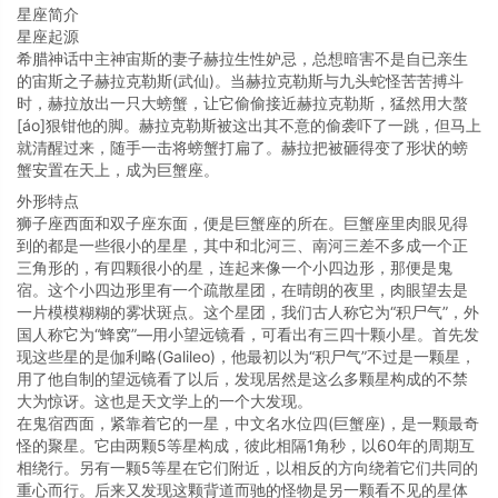
星座简介
星座起源
希腊神话中主神宙斯的妻子赫拉生性妒忌，总想暗害不是自已亲生
的宙斯之子赫拉克勒斯(武仙)。当赫拉克勒斯与九头蛇怪苦苦搏斗
时，赫拉放出一只大螃蟹，让它偷偷接近赫拉克勒斯，猛然用大螯
[áo]狠钳他的脚。赫拉克勒斯被这出其不意的偷袭吓了一跳，但马上
就清醒过来，随手一击将螃蟹打扁了。赫拉把被砸得变了形状的螃
蟹安置在天上，成为巨蟹座。
外形特点
狮子座西面和双子座东面，便是巨蟹座的所在。巨蟹座里肉眼见得
到的都是一些很小的星星，其中和北河三、南河三差不多成一个正
三角形的，有四颗很小的星，连起来像一个小四边形，那便是鬼
宿。这个小四边形里有一个疏散星团，在晴朗的夜里，肉眼望去是
一片模模糊糊的雾状斑点。这个星团，我们古人称它为“积尸气”，外
国人称它为“蜂窝”—用小望远镜看，可看出有三四十颗小星。首先发
现这些星的是伽利略(Galileo)，他最初以为“积尸气”不过是一颗星，
用了他自制的望远镜看了以后，发现居然是这么多颗星构成的不禁
大为惊讶。这也是天文学上的一个大发现。
在鬼宿西面，紧靠着它的一星，中文名水位四(巨蟹座)，是一颗最奇
怪的聚星。它由两颗5等星构成，彼此相隔1角秒，以60年的周期互
相绕行。另有一颗5等星在它们附近，以相反的方向绕着它们共同的
重心而行。后来又发现这颗背道而驰的怪物是另一颗看不见的星体