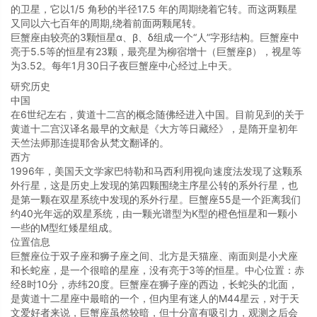
的卫星，它以1/5 角秒的半径17.5 年的周期绕着它转。而这两颗星
又同以六七百年的周期,绕着前面两颗尾转。
巨蟹座由较亮的3颗恒星α、β、δ组成一个“人”字形结构。巨蟹座中
亮于5.5等的恒星有23颗，最亮星为柳宿增十（巨蟹座β），视星等
为3.52。每年1月30日子夜巨蟹座中心经过上中天。
研究历史
中国
在6世纪左右，黄道十二宫的概念随佛经进入中国。目前见到的关于
黄道十二宫汉译名最早的文献是《大方等日藏经》，是隋开皇初年
天竺法师那连提耶舍从梵文翻译的。
西方
1996年，美国天文学家巴特勒和马西利用视向速度法发现了这颗系
外行星，这是历史上发现的第四颗围绕主序星公转的系外行星，也
是第一颗在双星系统中发现的系外行星。巨蟹座55是一个距离我们
约40光年远的双星系统，由一颗光谱型为K型的橙色恒星和一颗小
一些的M型红矮星组成。
位置信息
巨蟹座位于双子座和狮子座之间、北方是天猫座、南面则是小犬座
和长蛇座，是一个很暗的星座，没有亮于3等的恒星。中心位置：赤
经8时10分，赤纬20度。巨蟹座在狮子座的西边，长蛇头的北面，
是黄道十二星座中最暗的一个，但内里有迷人的M44星云，对于天
文爱好者来说，巨蟹座虽然较暗，但十分富有吸引力，观测之后会