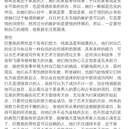
都将是最忠于家庭的人，她们把家庭看得很重，不仅把家看成是安
全可靠的住所，也是情感依靠的所在，所以，她们一般都是忠实的
伴侣。在她们的心目中，家就是爱，爱就是家。由于强烈的占有欲
使她们过于敏感和嫉妒，往往对丈夫无端的嫉妒是可以的，它是爱
情的润滑剂，然而过分的嫉妒则是爱情的绊脚石。所以，一定要控
制自己的感情，使家庭生活更圆满。
男性
巨蟹座的男性是个富有幻想力、纯真温柔和稳重的人。他们对自己
的生活与命运有一种自信的自控感和把握感，具有各样的能力，可
以当艺术家或写作有关艺术方面的理论文章，还对演出和战争，宇
宙和飞碟等都有极大的兴趣。他们相当热心又足智多谋且具权力
欲，能把突发事件视为对自己能力的挑战，积极地面对人生，面对
现实。他们从不害怕挫折和失败，即使碰到，也能巧妙地将它们转
化为奋进的新起点，所以会在他所选择的职业中获得成功同时，他
们又是谨慎算计的人，虽然可以为了成功不计一切，但在情感面前
他可以放弃，足以看出这个星座男人的爱心和占有欲的强烈。巨蟹
宝座的男性确实在艺术方面很有天份，无论身为行家或刚开始起
步，只要经过相当的努力都会成功。除了艺术方面的天份，特有的
洞察力和坚持不懈的决心，使他对所从事的职业都能获得成功，取
得可观的经济效益。但他们并不会为金钱所左右，也不想成为巨富
的典型只要能有舒适的享受，能够慨大度地供养家人也就心满意足
了。巨蟹座的男性是可以信赖的人，他们不仅感情丰富，忠于家