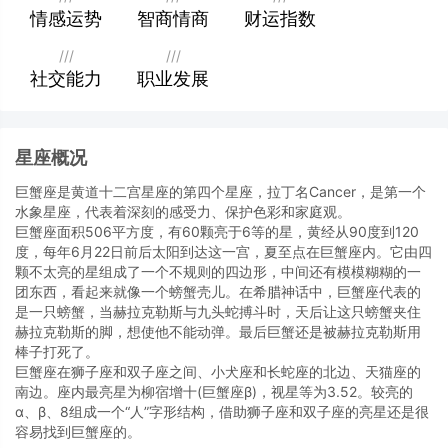
情感运势
智商情商
财运指数
///
///
社交能力
职业发展
星座概况
巨蟹座是黄道十二宫星座的第四个星座，拉丁名Cancer，是第一个
水象星座，代表着深刻的感受力、保护色彩和家庭观。
巨蟹座面积506平方度，有60颗亮于6等的星，黄经从90度到120
度，每年6月22日前后太阳到达这一宫，夏至点在巨蟹座内。它由四
颗不太亮的星组成了一个不规则的四边形，中间还有模模糊糊的一
团东西，看起来就像一个螃蟹壳儿。在希腊神话中，巨蟹座代表的
是一只螃蟹，当赫拉克勒斯与九头蛇搏斗时，天后让这只螃蟹夹住
赫拉克勒斯的脚，想使他不能动弹。最后巨蟹还是被赫拉克勒斯用
棒子打死了。
巨蟹座在狮子座和双子座之间、小犬座和长蛇座的北边、天猫座的
南边。座内最亮星为柳宿增十(巨蟹座β)，视星等为3.52。较亮的
α、β、8组成一个“人”字形结构，借助狮子座和双子座的亮星还是很
容易找到巨蟹座的。