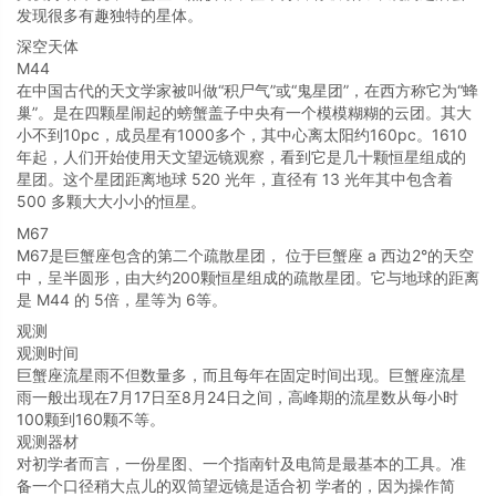
发现很多有趣独特的星体。
深空天体
M44
在中国古代的天文学家被叫做“积尸气”或“鬼星团”，在西方称它为“蜂
巢”。是在四颗星闹起的螃蟹盖子中央有一个模模糊糊的云团。其大
小不到10pc，成员星有1000多个，其中心离太阳约160pc。1610
年起，人们开始使用天文望远镜观察，看到它是几十颗恒星组成的
星团。这个星团距离地球 520 光年，直径有 13 光年其中包含着
500 多颗大大小小的恒星。
M67
M67是巨蟹座包含的第二个疏散星团， 位于巨蟹座 a 西边2°的天空
中，呈半圆形，由大约200颗恒星组成的疏散星团。它与地球的距离
是 M44 的 5倍，星等为 6等。
观测
观测时间
巨蟹座流星雨不但数量多，而且每年在固定时间出现。巨蟹座流星
雨一般出现在7月17日至8月24日之间，高峰期的流星数从每小时
100颗到160颗不等。
观测器材
对初学者而言，一份星图、一个指南针及电筒是最基本的工具。准
备一个口径稍大点儿的双筒望远镜是适合初 学者的，因为操作简