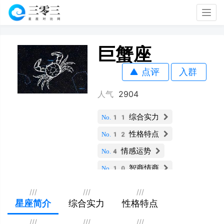
Togg
navig
巨蟹座
点评
入群
人气
2904
综合实力
No.11
性格特点
No.12
情感运势
No.4
智商情商
No.10
财运指数
No.11
///
///
///
社交能力
星座简介
综合实力
性格特点
No.9
职业发展
No.11
///
///
///