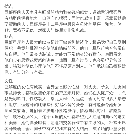
优点
巨蟹座的人天生具有旺盛的精力和敏锐的感觉，道德意识很强烈，
有精辟的洞察能力，自尊心也很强，同时也感情丰富，乐意帮助需
要帮助的人，巨蟹座是十二星座中最具有母性的星座，和善、体
贴、宽裕不记仇，对家人与好朋友非常忠诚。
缺点
巨蟹星座的人最大的缺点是过于敏感和情绪化，极易觉得自己受到
侵犯，善意的批评也会使他们情绪郁闷。他们一旦取得荣誉常常自
炫自耀。他们常会伪装诚，对能力不及他者没有耐心。表面看来，
他们少有恶意或愤怒的迹象，然而一旦有过节，也会显得异常凶
狠，强烈的复仇心理使他们不轻易原谅别人。他们承认自己擅权跋
扈，有过分的占有欲。
女性
巨解座的女性有诚实、舍身去贡献的性格，对丈夫、子女、朋友同
事及师长，都能以细心亲切的态度来对待。她们在大庭广众中，总
是光彩耀目、性感动人，常是人群中的焦点，会同时有很多人暗恋
和追求。但这种如此诚挚和穷追不舍的爱恋，有时也会令她烦脑，
甚至去躲避。她们最讨厌那种性格孤僻，情感自我封闭，狭隘保
守、硬冷心肠的人。这个宝座的女性都希望别人注意到自己的魅力
和美丽，她们喜爱时装，愿意结交各行业中有关系的人，经常出席
各种聚会，会和同伙中有名望和富有的人结婚。成了婚的巨蟹女性