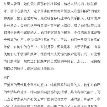
甚至去躲避。她们最讨厌那种性格孤僻，情感自我封闭，狭隘保
守、硬冷心肠的人。这个宝座的女性都希望别人注意到自己的魅力
和美丽，她们喜爱时装，愿意结交各行业中有关系的人，经常出席
各种聚会，会和同伙中有名望和富有的人结婚。成了婚的巨蟹女性
都将是最忠于家庭的人，她们把家庭看得很重，不仅把家看成是安
全可靠的住所，也是情感依靠的所在，所以，她们一般都是忠实的
伴侣。在她们的心目中，家就是爱，爱就是家。由于强烈的占有欲
使她们过于敏感和嫉妒，往往对丈夫无端的嫉妒是可以的，它是爱
情的润滑剂，然而过分的嫉妒则是爱情的绊脚石。所以，一定要控
制自己的感情，使家庭生活更圆满。
男性
巨蟹座的男性是个富有幻想力、纯真温柔和稳重的人。他们对自己
的生活与命运有一种自信的自控感和把握感，具有各样的能力，可
以当艺术家或写作有关艺术方面的理论文章，还对演出和战争，宇
宙和飞碟等都有极大的兴趣。他们相当热心又足智多谋且具权力