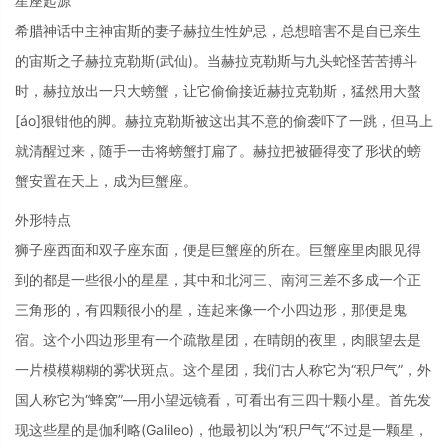
星座起源
希腊神话中主神宙斯的妻子赫拉生性妒忌，总想暗害不是自已亲生
的宙斯之子赫拉克勒斯(武仙)。当赫拉克勒斯与九头蛇怪苦苦搏斗
时，赫拉放出一只大螃蟹，让它偷偷接近赫拉克勒斯，猛然用大螯
[áo]狠钳他的脚。赫拉克勒斯被这出其不意的偷袭吓了一跳，但马上
就清醒过来，随手一击将螃蟹打扁了。赫拉把被砸得变了形状的螃
蟹安置在天上，成为巨蟹座。
外形特点
狮子座西面和双子座东面，便是巨蟹座的所在。巨蟹座里肉眼见得
到的都是一些很小的星星，其中和北河三、南河三差不多成一个正
三角形的，有四颗很小的星，连起来像一个小四边形，那便是鬼
宿。这个小四边形里有一个疏散星团，在晴朗的夜里，肉眼望去是
一片模模糊糊的雾状斑点。这个星团，我们古人称它为“积尸气”，外
国人称它为“蜂窝”—用小望远镜看，可看出有三四十颗小星。首先发
现这些星的是伽利略(Galileo)，他最初以为“积尸气”不过是一颗星，