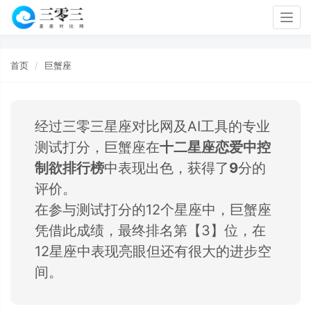
Togg
navig
首页
巨蟹座
经过三零三星座对比网及AI工具的专业
测试打分，巨蟹座在
十二星座恋爱中控
制欲排行榜
中表现出色，获得了
9
分的
评价。
在参与测试打分的12个星座中，巨蟹座
凭借此成绩，最终排名第【3】位，在
12星座中表现亮眼但还有很大的进步空
间。