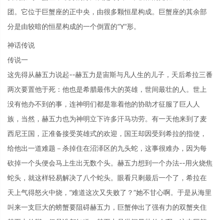
团。它位于巨蟹座的正中央，由很多颗恒星构成。巨蟹座的其余部
分是由较暗的恒星构成的一个倒置的“Y”形。
神话传说
传说一
这先得从赫五力说起--赫五力是宙斯与凡人生的儿子，天后希拉三番
两次要置他于死：他也是希腊最伟大的英雄，世间最壮的人。世上
没有他办不到的事，连神明们都是靠着他的协助才征服了巨人人
族，当然，赫五力也为神明立下许多汗马功劳。有一天他来到了麦
西尼王国，正准备接受英雄式的欢迎，国王却因受到希拉的指使，
给他出一道难题－杀掉住在沼泽区的九头蛇，这事很难办，因为每
砍掉一个头便会马上生出无数个头。赫五力想到一个办法--用火烧焦
蛇头，就这样轻易解决了八个蛇头。眼看只剩最后一个了，希拉在
天上气得怒火中烧，“难道这次又失败了？”她不甘心啊。于是从海里
叫来一支巨大的螃蟹要阻碍赫五力，巨蟹伸出了强有力的双蟹夹住