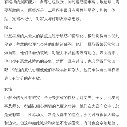
有精辟的洞察能力，自尊心也很强，同时也感情丰富，乐意帮助需
要帮助的人，巨蟹座是十二星座中最具有母性的星座，和善、体
贴、宽裕不记仇，对家人与好朋友非常忠诚。
缺点
巨蟹星座的人最大的缺点是过于敏感和情绪化，极易觉得自己受到
侵犯，善意的批评也会使他们情绪郁闷。他们一旦取得荣誉常常自
炫自耀。他们常会伪装诚，对能力不及他者没有耐心。表面看来，
他们少有恶意或愤怒的迹象，然而一旦有过节，也会显得异常凶
狠，强烈的复仇心理使他们不轻易原谅别人。他们承认自己擅权跋
扈，有过分的占有欲。
女性
巨解座的女性有诚实、舍身去贡献的性格，对丈夫、子女、朋友同
事及师长，都能以细心亲切的态度来对待。她们在大庭广众中，总
是光彩耀目、性感动人，常是人群中的焦点，会同时有很多人暗恋
和追求。但这种如此诚挚和穷追不舍的爱恋，有时也会令她烦脑，