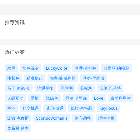
推荐资讯
热门标签
水星
情感沉淀
LuckyColor
查理·卓别林
斯嘉丽·约翰逊
浅紫色
精准执行
布鲁斯·威利斯
基努·里维斯
马丁·路德·金
沟通平衡
互联网
石板灰
沃伦·巴菲特
人际互动
爱情
浅绿色
乔治·哈里森
Love
白羊座男生
事业
社交机遇
艾玛·斯通
凯拉·奈特莉
KeyFocus
汤姆·克鲁斯
ScorpioWoman's
耐心调整
理性消费
奥黛丽·赫本