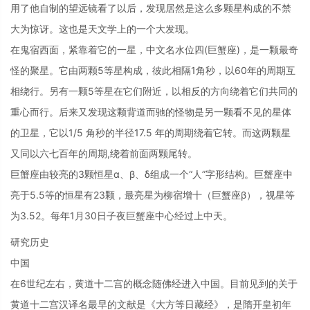
用了他自制的望远镜看了以后，发现居然是这么多颗星构成的不禁
大为惊讶。这也是天文学上的一个大发现。
在鬼宿西面，紧靠着它的一星，中文名水位四(巨蟹座)，是一颗最奇
怪的聚星。它由两颗5等星构成，彼此相隔1角秒，以60年的周期互
相绕行。另有一颗5等星在它们附近，以相反的方向绕着它们共同的
重心而行。后来又发现这颗背道而驰的怪物是另一颗看不见的星体
的卫星，它以1/5 角秒的半径17.5 年的周期绕着它转。而这两颗星
又同以六七百年的周期,绕着前面两颗尾转。
巨蟹座由较亮的3颗恒星α、β、δ组成一个“人”字形结构。巨蟹座中
亮于5.5等的恒星有23颗，最亮星为柳宿增十（巨蟹座β），视星等
为3.52。每年1月30日子夜巨蟹座中心经过上中天。
研究历史
中国
在6世纪左右，黄道十二宫的概念随佛经进入中国。目前见到的关于
黄道十二宫汉译名最早的文献是《大方等日藏经》，是隋开皇初年