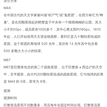
深空天体
M44
在中国古代的天文学家被叫做“积尸气”或“鬼星团”，在西方称它为“蜂
巢”。是在四颗星闹起的螃蟹盖子中央有一个模模糊糊的云团。其大
小不到10pc，成员星有1000多个，其中心离太阳约160pc。1610
年起，人们开始使用天文望远镜观察，看到它是几十颗恒星组成的
星团。这个星团距离地球 520 光年，直径有 13 光年其中包含着
500 多颗大大小小的恒星。
M67
M67是巨蟹座包含的第二个疏散星团， 位于巨蟹座 a 西边2°的天空
中，呈半圆形，由大约200颗恒星组成的疏散星团。它与地球的距离
是 M44 的 5倍，星等为 6等。
观测
观测时间
巨蟹座流星雨不但数量多，而且每年在固定时间出现。巨蟹座流星