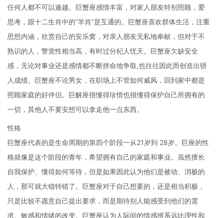
任何人都不可以逾越。巨蟹座感情丰富，对家人朋友特别照顾，爱
思考，跟十二生肖中的“羊肖”是互通的。巨蟹座喜欢群体生活，注重
思想内涵，欣赏自己的安乐窝，对亲人朋友无私地奉献，但对于不
熟识的人，警觉性相当高，有时过分杞人忧天。巨蟹座欠缺安全
感，无论对事业还是感情都不断拼命地争取,也往往因此而创造出骄
人成绩。巨蟹座不论男女，在职场上不管如何威风，回到家中都是
照顾家庭的好伴侣。巨解座很懂得珍惜也很懂得保护自己所拥有的
一切，其他人不要安想可以拿走他一点东西。
性格
巨蟹座代表的是生命周期的第四个阶段一从21岁到 28岁。巨座的性
格就像是这个阶段的青年，希望拥有自己的家庭和事业。虽然擅长
自我保护、懂得如何等待，但是如果因此认为他们是被动、消极的
人，那可就大错特错了。巨蟹座对于自己想要的，还是相当积极，
只是比较不愿意自己提出要求，而是期待别人能感受到他们的需
求、敏感和情绪的改变。巨蟹座认为人际间的情感维系远比理性和