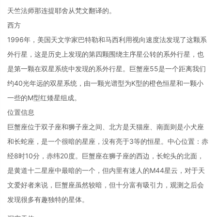
天竺法师那连提耶舍从梵文翻译的。
西方
1996年，美国天文学家巴特勒和马西利用视向速度法发现了这颗系
外行星，这是历史上发现的第四颗围绕主序星公转的系外行星，也
是第一颗在双星系统中发现的系外行星。巨蟹座55是一个距离我们
约40光年远的双星系统，由一颗光谱型为K型的橙色恒星和一颗小
一些的M型红矮星组成。
位置信息
巨蟹座位于双子座和狮子座之间、北方是天猫座、南面则是小犬座
和长蛇座，是一个很暗的星座，没有亮于3等的恒星。中心位置：赤
经8时10分，赤纬20度。巨蟹座在狮子座的西边，长蛇头的北面，
是黄道十二星座中最暗的一个，但内里有迷人的M44星云，对于天
文爱好者来说，巨蟹座虽然较暗，但十分富有吸引力，观测之后会
发现很多有趣独特的星体。