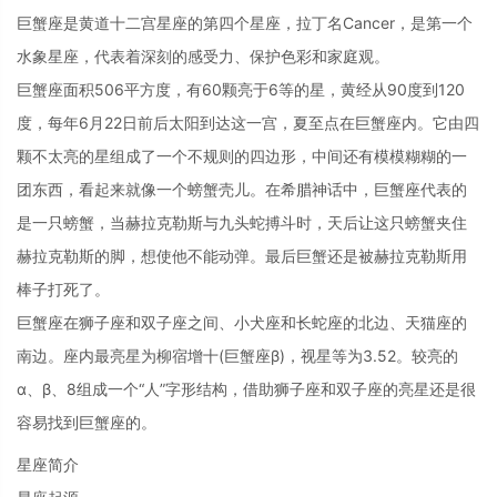
巨蟹座是黄道十二宫星座的第四个星座，拉丁名Cancer，是第一个
水象星座，代表着深刻的感受力、保护色彩和家庭观。
巨蟹座面积506平方度，有60颗亮于6等的星，黄经从90度到120
度，每年6月22日前后太阳到达这一宫，夏至点在巨蟹座内。它由四
颗不太亮的星组成了一个不规则的四边形，中间还有模模糊糊的一
团东西，看起来就像一个螃蟹壳儿。在希腊神话中，巨蟹座代表的
是一只螃蟹，当赫拉克勒斯与九头蛇搏斗时，天后让这只螃蟹夹住
赫拉克勒斯的脚，想使他不能动弹。最后巨蟹还是被赫拉克勒斯用
棒子打死了。
巨蟹座在狮子座和双子座之间、小犬座和长蛇座的北边、天猫座的
南边。座内最亮星为柳宿增十(巨蟹座β)，视星等为3.52。较亮的
α、β、8组成一个“人”字形结构，借助狮子座和双子座的亮星还是很
容易找到巨蟹座的。
星座简介