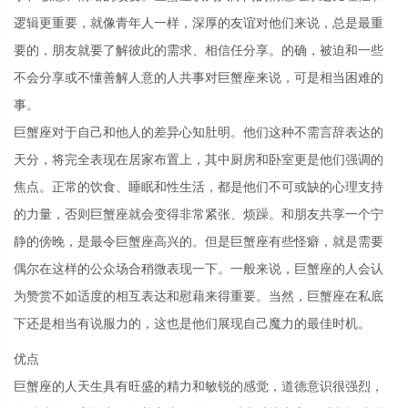
逻辑更重要，就像青年人一样，深厚的友谊对他们来说，总是最重
要的，朋友就要了解彼此的需求、相信任分享。的确，被迫和一些
不会分享或不懂善解人意的人共事对巨蟹座来说，可是相当困难的
事。
巨蟹座对于自己和他人的差异心知肚明。他们这种不需言辞表达的
天分，将完全表现在居家布置上，其中厨房和卧室更是他们强调的
焦点。正常的饮食、睡眠和性生活，都是他们不可或缺的心理支持
的力量，否则巨蟹座就会变得非常紧张、烦躁。和朋友共享一个宁
静的傍晚，是最令巨蟹座高兴的。但是巨蟹座有些怪癖，就是需要
偶尔在这样的公众场合稍微表现一下。一般来说，巨蟹座的人会认
为赞赏不如适度的相互表达和慰藉来得重要。当然，巨蟹座在私底
下还是相当有说服力的，这也是他们展现自己魔力的最佳时机。
优点
巨蟹座的人天生具有旺盛的精力和敏锐的感觉，道德意识很强烈，