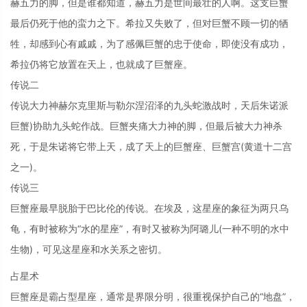
赫五力的脚，但是谁都知道，赫五力是世间最壮的人啊。这支巨蟹
最后仍死于他的蛮力之下。希拉又失败了，但对巨蟹不顾一切的牺
牲，却感到心有戚戚，为了感佩巨蟹的忠于使命，即使没有成功，
希拉仍将它放置在天上，也就成了巨蟹座。
传说二
传说大力神赫尔克里斯与勒尔涅沼泽的九头蛇激战时，天后朱诺派
巨蟹)协助九头蛇作战。巨蟹夹痛大力神的脚，但最后被大力神杀
死，于是朱诺将它带上天，成了天上的巨蟹座、巨蟹宫(黄道十二宫
之一)。
传说三
巨蟹座最早脱胎于巴比伦的传说。在埃及，这星座的象征为两只乌
龟，有时被称为“水的星座”，有时又被称为阿璐儿(一种不明的水中
生物)，可见这星座和水关系之密切。
占星术
巨蟹座是霸占型星座，通常是界限分明，很重视保护自己的“地盘”，