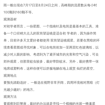
雨一般出现在7月17日至8月24日之间，高峰期的流星数从每小时
100颗到160颗不等。
观测器材
对初学者而言，一份星图、一个指南针及电筒是最基本的工具。准
备一个口径稍大点儿的双筒望远镜是适合初 学者的，因为操作简
单，目前许多天文爱好者都使用 双筒望远镜观星。若要在黑暗的环
境查看星图或寻找对象，可以在电筒前加一至两层红色玻璃纸，以
减少对人眼的影响。考虑到为了避开城市的光害和空气污染，可去
郊外观星，但那里蚊虫较多，最好带防蚊水。另外，最好携带一张
地席或塑料布，这样你便可以舒服地躺在地上观赏 灿烂的星空。
观测地点
要预先踏勘选好， 一般选在视野非常开阔，四周环境相对黑暗（灯
光越少越好）的地方。
观测方法
要观察到巨蟹座，最好的办法就是寻找一个模糊的光斑一蜂巢星