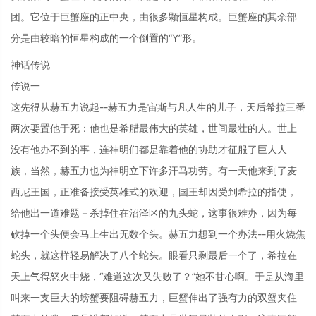
团。它位于巨蟹座的正中央，由很多颗恒星构成。巨蟹座的其余部
分是由较暗的恒星构成的一个倒置的“Y”形。
神话传说
传说一
这先得从赫五力说起--赫五力是宙斯与凡人生的儿子，天后希拉三番
两次要置他于死：他也是希腊最伟大的英雄，世间最壮的人。世上
没有他办不到的事，连神明们都是靠着他的协助才征服了巨人人
族，当然，赫五力也为神明立下许多汗马功劳。有一天他来到了麦
西尼王国，正准备接受英雄式的欢迎，国王却因受到希拉的指使，
给他出一道难题－杀掉住在沼泽区的九头蛇，这事很难办，因为每
砍掉一个头便会马上生出无数个头。赫五力想到一个办法--用火烧焦
蛇头，就这样轻易解决了八个蛇头。眼看只剩最后一个了，希拉在
天上气得怒火中烧，“难道这次又失败了？”她不甘心啊。于是从海里
叫来一支巨大的螃蟹要阻碍赫五力，巨蟹伸出了强有力的双蟹夹住