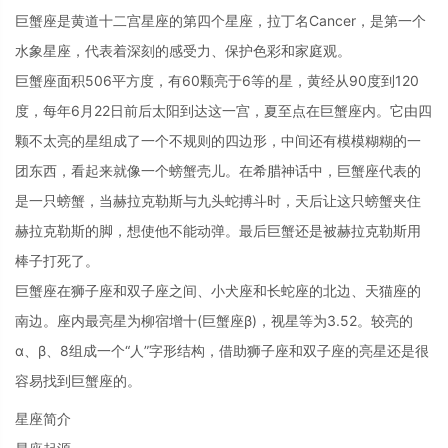
巨蟹座是黄道十二宫星座的第四个星座，拉丁名Cancer，是第一个
水象星座，代表着深刻的感受力、保护色彩和家庭观。
巨蟹座面积506平方度，有60颗亮于6等的星，黄经从90度到120
度，每年6月22日前后太阳到达这一宫，夏至点在巨蟹座内。它由四
颗不太亮的星组成了一个不规则的四边形，中间还有模模糊糊的一
团东西，看起来就像一个螃蟹壳儿。在希腊神话中，巨蟹座代表的
是一只螃蟹，当赫拉克勒斯与九头蛇搏斗时，天后让这只螃蟹夹住
赫拉克勒斯的脚，想使他不能动弹。最后巨蟹还是被赫拉克勒斯用
棒子打死了。
巨蟹座在狮子座和双子座之间、小犬座和长蛇座的北边、天猫座的
南边。座内最亮星为柳宿增十(巨蟹座β)，视星等为3.52。较亮的
α、β、8组成一个“人”字形结构，借助狮子座和双子座的亮星还是很
容易找到巨蟹座的。
星座简介