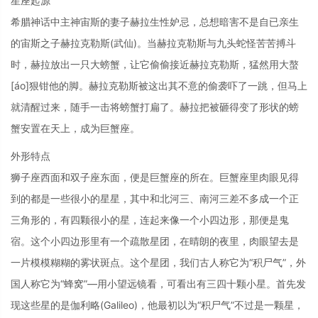
星座起源
希腊神话中主神宙斯的妻子赫拉生性妒忌，总想暗害不是自已亲生
的宙斯之子赫拉克勒斯(武仙)。当赫拉克勒斯与九头蛇怪苦苦搏斗
时，赫拉放出一只大螃蟹，让它偷偷接近赫拉克勒斯，猛然用大螯
[áo]狠钳他的脚。赫拉克勒斯被这出其不意的偷袭吓了一跳，但马上
就清醒过来，随手一击将螃蟹打扁了。赫拉把被砸得变了形状的螃
蟹安置在天上，成为巨蟹座。
外形特点
狮子座西面和双子座东面，便是巨蟹座的所在。巨蟹座里肉眼见得
到的都是一些很小的星星，其中和北河三、南河三差不多成一个正
三角形的，有四颗很小的星，连起来像一个小四边形，那便是鬼
宿。这个小四边形里有一个疏散星团，在晴朗的夜里，肉眼望去是
一片模模糊糊的雾状斑点。这个星团，我们古人称它为“积尸气”，外
国人称它为“蜂窝”—用小望远镜看，可看出有三四十颗小星。首先发
现这些星的是伽利略(Galileo)，他最初以为“积尸气”不过是一颗星，