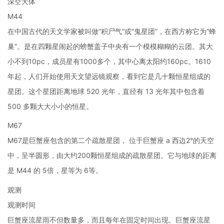
深空天体
M44
在中国古代的天文学家被叫做“积尸气”或“鬼星团”，在西方称它为“蜂
巢”。是在四颗星闹起的螃蟹盖子中央有一个模模糊糊的云团。其大
小不到10pc，成员星有1000多个，其中心离太阳约160pc。1610
年起，人们开始使用天文望远镜观察，看到它是几十颗恒星组成的
星团。这个星团距离地球 520 光年，直径有 13 光年其中包含着
500 多颗大大小小的恒星。
M67
M67是巨蟹座包含的第二个疏散星团， 位于巨蟹座 a 西边2°的天空
中，呈半圆形，由大约200颗恒星组成的疏散星团。它与地球的距离
是 M44 的 5倍，星等为 6等。
观测
观测时间
巨蟹座流星雨不但数量多，而且每年在固定时间出现。巨蟹座流星