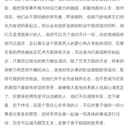
欲，能把突发事件视为对自己能力的挑战，积极地面对人生，面对
现实。他们从不害怕挫折和失败，即使碰到，也能巧妙地将它们转
化为奋进的新起点，所以会在他所选择的职业中获得成功同时，他
们又是谨慎算计的人，虽然可以为了成功不计一切，但在情感面前
他可以放弃，足以看出这个星座男人的爱心和占有欲的强烈。巨蟹
宝座的男性确实在艺术方面很有天份，无论身为行家或刚开始起
步，只要经过相当的努力都会成功。除了艺术方面的天份，特有的
洞察力和坚持不懈的决心，使他对所从事的职业都能获得成功，取
得可观的经济效益。但他们并不会为金钱所左右，也不想成为巨富
的典型只要能有舒适的享受，能够慨大度地供养家人也就心满意足
了。巨蟹座的男性是可以信赖的人，他们不仅感情丰富，忠于家
庭、忠于伴侣，还是个责任心非常强的人，不仅对妻子做的一些小
事表示更多的赞赏，还经常同全家一起做一些具体的事或进行活
动，完全可以成为模范丈夫，是妻子孩子稳固的抚养者。