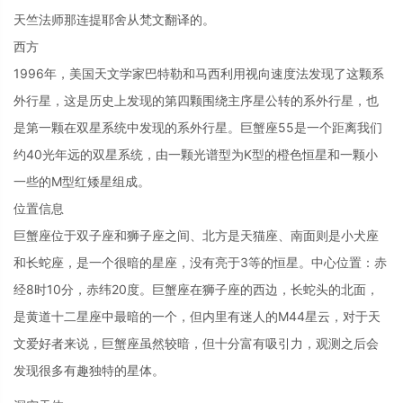
天竺法师那连提耶舍从梵文翻译的。
西方
1996年，美国天文学家巴特勒和马西利用视向速度法发现了这颗系
外行星，这是历史上发现的第四颗围绕主序星公转的系外行星，也
是第一颗在双星系统中发现的系外行星。巨蟹座55是一个距离我们
约40光年远的双星系统，由一颗光谱型为K型的橙色恒星和一颗小
一些的M型红矮星组成。
位置信息
巨蟹座位于双子座和狮子座之间、北方是天猫座、南面则是小犬座
和长蛇座，是一个很暗的星座，没有亮于3等的恒星。中心位置：赤
经8时10分，赤纬20度。巨蟹座在狮子座的西边，长蛇头的北面，
是黄道十二星座中最暗的一个，但内里有迷人的M44星云，对于天
文爱好者来说，巨蟹座虽然较暗，但十分富有吸引力，观测之后会
发现很多有趣独特的星体。