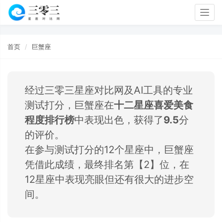
Togg
navig
首页
巨蟹座
经过三零三星座对比网及AI工具的专业
测试打分，巨蟹座在
十二星座喜爱美食
程度排行榜
中表现出色，获得了
9.5
分
的评价。
在参与测试打分的12个星座中，巨蟹座
凭借此成绩，最终排名第【2】位，在
12星座中表现亮眼但还有很大的进步空
间。