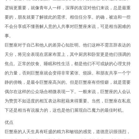
逻辑更重要，就像青年人一样，深厚的友谊对他们来说，总是最重
要的，朋友就要了解彼此的需求、相信任分享。的确，被迫和一些
不会分享或不懂善解人意的人共事对巨蟹座来说，可是相当困难的
事。
巨蟹座对于自己和他人的差异心知肚明。他们这种不需言辞表达的
天分，将完全表现在居家布置上，其中厨房和卧室更是他们强调的
焦点。正常的饮食、睡眠和性生活，都是他们不可或缺的心理支持
的力量，否则巨蟹座就会变得非常紧张、烦躁。和朋友共享一个宁
静的傍晚，是最令巨蟹座高兴的。但是巨蟹座有些怪癖，就是需要
偶尔在这样的公众场合稍微表现一下。一般来说，巨蟹座的人会认
为赞赏不如适度的相互表达和慰藉来得重要。当然，巨蟹座在私底
下还是相当有说服力的，这也是他们展现自己魔力的最佳时机。
优点
巨蟹座的人天生具有旺盛的精力和敏锐的感觉，道德意识很强烈，