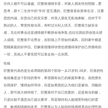
任何人都不可以逾越。巨蟹座感情丰富，对家人朋友特别照顾，爱
思考，跟十二生肖中的“羊肖”是互通的。巨蟹座喜欢群体生活，注重
思想内涵，欣赏自己的安乐窝，对亲人朋友无私地奉献，但对于不
熟识的人，警觉性相当高，有时过分杞人忧天。巨蟹座欠缺安全
感，无论对事业还是感情都不断拼命地争取,也往往因此而创造出骄
人成绩。巨蟹座不论男女，在职场上不管如何威风，回到家中都是
照顾家庭的好伴侣。巨解座很懂得珍惜也很懂得保护自己所拥有的
一切，其他人不要安想可以拿走他一点东西。
性格
巨蟹座代表的是生命周期的第四个阶段一从21岁到 28岁。巨座的性
格就像是这个阶段的青年，希望拥有自己的家庭和事业。虽然擅长
自我保护、懂得如何等待，但是如果因此认为他们是被动、消极的
人，那可就大错特错了。巨蟹座对于自己想要的，还是相当积极，
只是比较不愿意自己提出要求，而是期待别人能感受到他们的需
求、敏感和情绪的改变。巨蟹座认为人际间的情感维系远比理性和