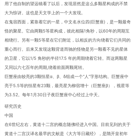
用了他自制的望远镜看了以后，发现居然是这么多颗星构成的不禁
大为惊讶。这也是天文学上的一个大发现。
在鬼宿西面，紧靠着它的一星，中文名水位四(巨蟹座)，是一颗最奇
怪的聚星。它由两颗5等星构成，彼此相隔1角秒，以60年的周期互
相绕行。另有一颗5等星在它们附近，以相反的方向绕着它们共同的
重心而行。后来又发现这颗背道而驰的怪物是另一颗看不见的星体
的卫星，它以1/5 角秒的半径17.5 年的周期绕着它转。而这两颗星
又同以六七百年的周期,绕着前面两颗尾转。
巨蟹座由较亮的3颗恒星α、β、δ组成一个“人”字形结构。巨蟹座中
亮于5.5等的恒星有23颗，最亮星为柳宿增十（巨蟹座β），视星等
为3.52。每年1月30日子夜巨蟹座中心经过上中天。
研究历史
中国
在6世纪左右，黄道十二宫的概念随佛经进入中国。目前见到的关于
黄道十二宫汉译名最早的文献是《大方等日藏经》，是隋开皇初年