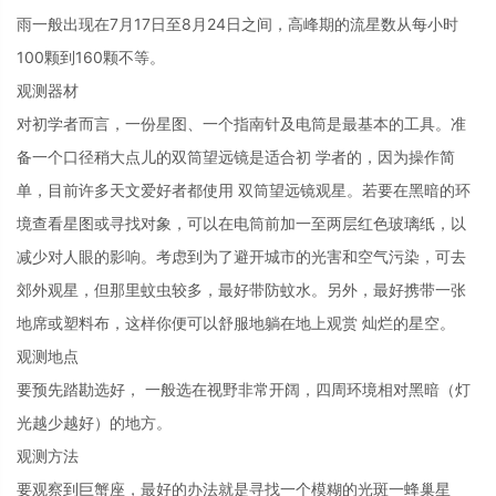
雨一般出现在7月17日至8月24日之间，高峰期的流星数从每小时
100颗到160颗不等。
观测器材
对初学者而言，一份星图、一个指南针及电筒是最基本的工具。准
备一个口径稍大点儿的双筒望远镜是适合初 学者的，因为操作简
单，目前许多天文爱好者都使用 双筒望远镜观星。若要在黑暗的环
境查看星图或寻找对象，可以在电筒前加一至两层红色玻璃纸，以
减少对人眼的影响。考虑到为了避开城市的光害和空气污染，可去
郊外观星，但那里蚊虫较多，最好带防蚊水。另外，最好携带一张
地席或塑料布，这样你便可以舒服地躺在地上观赏 灿烂的星空。
观测地点
要预先踏勘选好， 一般选在视野非常开阔，四周环境相对黑暗（灯
光越少越好）的地方。
观测方法
要观察到巨蟹座，最好的办法就是寻找一个模糊的光斑一蜂巢星