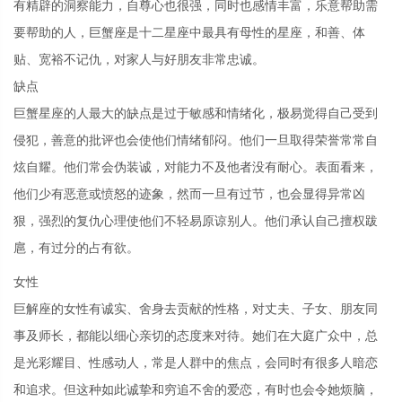
有精辟的洞察能力，自尊心也很强，同时也感情丰富，乐意帮助需
要帮助的人，巨蟹座是十二星座中最具有母性的星座，和善、体
贴、宽裕不记仇，对家人与好朋友非常忠诚。
缺点
巨蟹星座的人最大的缺点是过于敏感和情绪化，极易觉得自己受到
侵犯，善意的批评也会使他们情绪郁闷。他们一旦取得荣誉常常自
炫自耀。他们常会伪装诚，对能力不及他者没有耐心。表面看来，
他们少有恶意或愤怒的迹象，然而一旦有过节，也会显得异常凶
狠，强烈的复仇心理使他们不轻易原谅别人。他们承认自己擅权跋
扈，有过分的占有欲。
女性
巨解座的女性有诚实、舍身去贡献的性格，对丈夫、子女、朋友同
事及师长，都能以细心亲切的态度来对待。她们在大庭广众中，总
是光彩耀目、性感动人，常是人群中的焦点，会同时有很多人暗恋
和追求。但这种如此诚挚和穷追不舍的爱恋，有时也会令她烦脑，