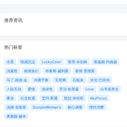
推荐资讯
热门标签
水星
情感沉淀
LuckyColor
查理·卓别林
斯嘉丽·约翰逊
浅紫色
精准执行
布鲁斯·威利斯
基努·里维斯
马丁·路德·金
沟通平衡
互联网
石板灰
沃伦·巴菲特
人际互动
爱情
浅绿色
乔治·哈里森
Love
白羊座男生
事业
社交机遇
艾玛·斯通
凯拉·奈特莉
KeyFocus
汤姆·克鲁斯
ScorpioWoman's
耐心调整
理性消费
奥黛丽·赫本