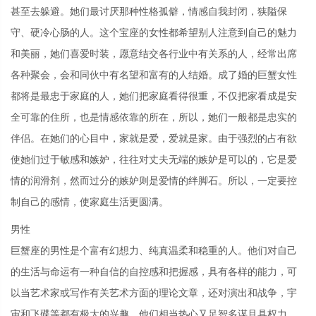
甚至去躲避。她们最讨厌那种性格孤僻，情感自我封闭，狭隘保
守、硬冷心肠的人。这个宝座的女性都希望别人注意到自己的魅力
和美丽，她们喜爱时装，愿意结交各行业中有关系的人，经常出席
各种聚会，会和同伙中有名望和富有的人结婚。成了婚的巨蟹女性
都将是最忠于家庭的人，她们把家庭看得很重，不仅把家看成是安
全可靠的住所，也是情感依靠的所在，所以，她们一般都是忠实的
伴侣。在她们的心目中，家就是爱，爱就是家。由于强烈的占有欲
使她们过于敏感和嫉妒，往往对丈夫无端的嫉妒是可以的，它是爱
情的润滑剂，然而过分的嫉妒则是爱情的绊脚石。所以，一定要控
制自己的感情，使家庭生活更圆满。
男性
巨蟹座的男性是个富有幻想力、纯真温柔和稳重的人。他们对自己
的生活与命运有一种自信的自控感和把握感，具有各样的能力，可
以当艺术家或写作有关艺术方面的理论文章，还对演出和战争，宇
宙和飞碟等都有极大的兴趣。他们相当热心又足智多谋且具权力