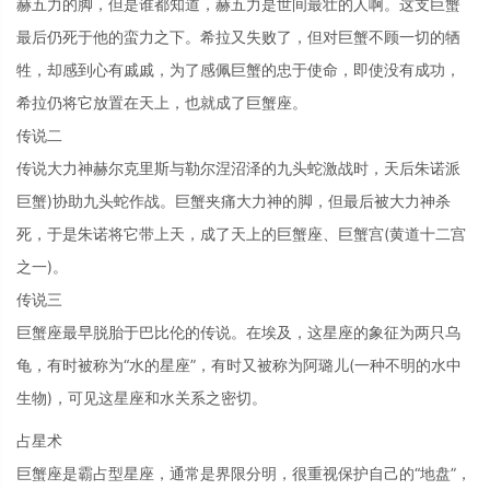
赫五力的脚，但是谁都知道，赫五力是世间最壮的人啊。这支巨蟹
最后仍死于他的蛮力之下。希拉又失败了，但对巨蟹不顾一切的牺
牲，却感到心有戚戚，为了感佩巨蟹的忠于使命，即使没有成功，
希拉仍将它放置在天上，也就成了巨蟹座。
传说二
传说大力神赫尔克里斯与勒尔涅沼泽的九头蛇激战时，天后朱诺派
巨蟹)协助九头蛇作战。巨蟹夹痛大力神的脚，但最后被大力神杀
死，于是朱诺将它带上天，成了天上的巨蟹座、巨蟹宫(黄道十二宫
之一)。
传说三
巨蟹座最早脱胎于巴比伦的传说。在埃及，这星座的象征为两只乌
龟，有时被称为“水的星座”，有时又被称为阿璐儿(一种不明的水中
生物)，可见这星座和水关系之密切。
占星术
巨蟹座是霸占型星座，通常是界限分明，很重视保护自己的“地盘”，