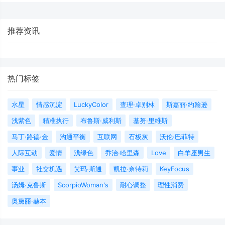
推荐资讯
热门标签
水星
情感沉淀
LuckyColor
查理·卓别林
斯嘉丽·约翰逊
浅紫色
精准执行
布鲁斯·威利斯
基努·里维斯
马丁·路德·金
沟通平衡
互联网
石板灰
沃伦·巴菲特
人际互动
爱情
浅绿色
乔治·哈里森
Love
白羊座男生
事业
社交机遇
艾玛·斯通
凯拉·奈特莉
KeyFocus
汤姆·克鲁斯
ScorpioWoman's
耐心调整
理性消费
奥黛丽·赫本