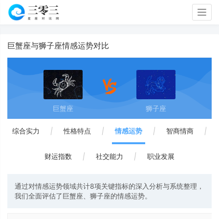
Togg
navig
巨蟹座与狮子座情感运势对比
巨蟹座
狮子座
综合实力
|
性格特点
|
情感运势
|
智商情商
|
财运指数
|
社交能力
|
职业发展
通过对情感运势领域共计8项关键指标的深入分析与系统整理，
我们全面评估了巨蟹座、狮子座的情感运势。