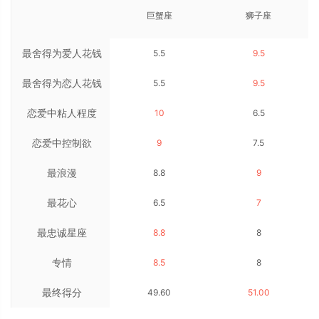
巨蟹座
狮子座
最舍得为爱人花钱
5.5
9.5
最舍得为恋人花钱
5.5
9.5
恋爱中粘人程度
10
6.5
恋爱中控制欲
9
7.5
最浪漫
8.8
9
最花心
6.5
7
最忠诚星座
8.8
8
专情
8.5
8
最终得分
49.60
51.00