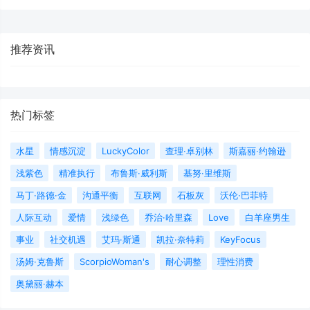
推荐资讯
热门标签
水星
情感沉淀
LuckyColor
查理·卓别林
斯嘉丽·约翰逊
浅紫色
精准执行
布鲁斯·威利斯
基努·里维斯
马丁·路德·金
沟通平衡
互联网
石板灰
沃伦·巴菲特
人际互动
爱情
浅绿色
乔治·哈里森
Love
白羊座男生
事业
社交机遇
艾玛·斯通
凯拉·奈特莉
KeyFocus
汤姆·克鲁斯
ScorpioWoman's
耐心调整
理性消费
奥黛丽·赫本