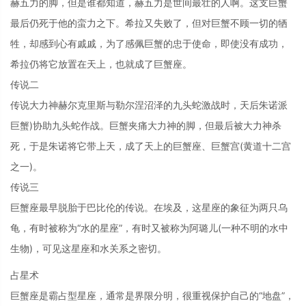
赫五力的脚，但是谁都知道，赫五力是世间最壮的人啊。这支巨蟹
最后仍死于他的蛮力之下。希拉又失败了，但对巨蟹不顾一切的牺
牲，却感到心有戚戚，为了感佩巨蟹的忠于使命，即使没有成功，
希拉仍将它放置在天上，也就成了巨蟹座。
传说二
传说大力神赫尔克里斯与勒尔涅沼泽的九头蛇激战时，天后朱诺派
巨蟹)协助九头蛇作战。巨蟹夹痛大力神的脚，但最后被大力神杀
死，于是朱诺将它带上天，成了天上的巨蟹座、巨蟹宫(黄道十二宫
之一)。
传说三
巨蟹座最早脱胎于巴比伦的传说。在埃及，这星座的象征为两只乌
龟，有时被称为“水的星座”，有时又被称为阿璐儿(一种不明的水中
生物)，可见这星座和水关系之密切。
占星术
巨蟹座是霸占型星座，通常是界限分明，很重视保护自己的“地盘”，