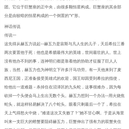
团。它位于巨蟹座的正中央，由很多颗恒星构成。巨蟹座的其余部
分是由较暗的恒星构成的一个倒置的“Y”形。
神话传说
传说一
这先得从赫五力说起--赫五力是宙斯与凡人生的儿子，天后希拉三番
两次要置他于死：他也是希腊最伟大的英雄，世间最壮的人。世上
没有他办不到的事，连神明们都是靠着他的协助才征服了巨人人
族，当然，赫五力也为神明立下许多汗马功劳。有一天他来到了麦
西尼王国，正准备接受英雄式的欢迎，国王却因受到希拉的指使，
给他出一道难题－杀掉住在沼泽区的九头蛇，这事很难办，因为每
砍掉一个头便会马上生出无数个头。赫五力想到一个办法--用火烧焦
蛇头，就这样轻易解决了八个蛇头。眼看只剩最后一个了，希拉在
天上气得怒火中烧，“难道这次又失败了？”她不甘心啊。于是从海里
叫来一支巨大的螃蟹要阻碍赫五力，巨蟹伸出了强有力的双蟹夹住