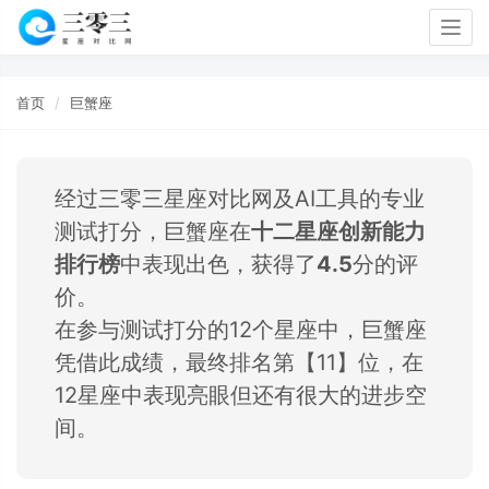
Togg
navig
首页
巨蟹座
经过三零三星座对比网及AI工具的专业
测试打分，巨蟹座在
十二星座创新能力
排行榜
中表现出色，获得了
4.5
分的评
价。
在参与测试打分的12个星座中，巨蟹座
凭借此成绩，最终排名第【11】位，在
12星座中表现亮眼但还有很大的进步空
间。