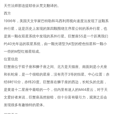
天竺法师那连提耶舍从梵文翻译的。
西方
1996年，美国天文学家巴特勒和马西利用视向速度法发现了这颗系
外行星，这是历史上发现的第四颗围绕主序星公转的系外行星，也
是第一颗在双星系统中发现的系外行星。巨蟹座55是一个距离我们
约40光年远的双星系统，由一颗光谱型为K型的橙色恒星和一颗小
一些的M型红矮星组成。
位置信息
巨蟹座位于双子座和狮子座之间、北方是天猫座、南面则是小犬座
和长蛇座，是一个很暗的星座，没有亮于3等的恒星。中心位置：赤
经8时10分，赤纬20度。巨蟹座在狮子座的西边，长蛇头的北面，
是黄道十二星座中最暗的一个，但内里有迷人的M44星云，对于天
文爱好者来说，巨蟹座虽然较暗，但十分富有吸引力，观测之后会
发现很多有趣独特的星体。