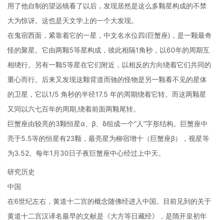
用了他自制的望远镜看了以后，发现居然是这么多颗星构成的不禁
大为惊讶。这也是天文学上的一个大发现。
在鬼宿西面，紧靠着它的一星，中文名水位四(巨蟹座)，是一颗最奇
怪的聚星。它由两颗5等星构成，彼此相隔1角秒，以60年的周期互
相绕行。另有一颗5等星在它们附近，以相反的方向绕着它们共同的
重心而行。后来又发现这颗背道而驰的怪物是另一颗看不见的星体
的卫星，它以1/5 角秒的半径17.5 年的周期绕着它转。而这两颗星
又同以六七百年的周期,绕着前面两颗尾转。
巨蟹座由较亮的3颗恒星α、β、δ组成一个“人”字形结构。巨蟹座中
亮于5.5等的恒星有23颗，最亮星为柳宿增十（巨蟹座β），视星等
为3.52。每年1月30日子夜巨蟹座中心经过上中天。
研究历史
中国
在6世纪左右，黄道十二宫的概念随佛经进入中国。目前见到的关于
黄道十二宫汉译名最早的文献是《大方等日藏经》，是隋开皇初年