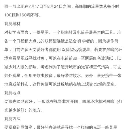
雨一般出现在7月17日至8月24日之间，高峰期的流星数从每小时
100颗到160颗不等。
观测器材
对初学者而言，一份星图、一个指南针及电筒是最基本的工具。准
备一个口径稍大点儿的双筒望远镜是适合初 学者的，因为操作简
单，目前许多天文爱好者都使用 双筒望远镜观星。若要在黑暗的环
境查看星图或寻找对象，可以在电筒前加一至两层红色玻璃纸，以
减少对人眼的影响。考虑到为了避开城市的光害和空气污染，可去
郊外观星，但那里蚊虫较多，最好带防蚊水。另外，最好携带一张
地席或塑料布，这样你便可以舒服地躺在地上观赏 灿烂的星空。
观测地点
要预先踏勘选好， 一般选在视野非常开阔，四周环境相对黑暗（灯
光越少越好）的地方。
观测方法
要观察到巨蟹座，最好的办法就是寻找一个模糊的光斑一蜂巢星