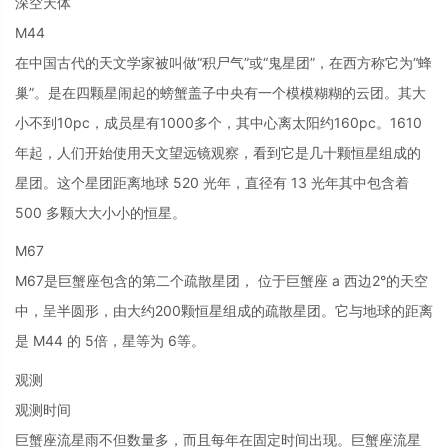
深空天体
M44
在中国古代的天文学家被叫做“积尸气”或“鬼星团”，在西方称它为“蜂
巢”。是在四颗星闹起的螃蟹盖子中央有一个模模糊糊的云团。其大
小不到10pc，成员星有1000多个，其中心离太阳约160pc。1610
年起，人们开始使用天文望远镜观察，看到它是几十颗恒星组成的
星团。这个星团距离地球 520 光年，直径有 13 光年其中包含着
500 多颗大大小小的恒星。
M67
M67是巨蟹座包含的第二个疏散星团， 位于巨蟹座 a 西边2°的天空
中，呈半圆形，由大约200颗恒星组成的疏散星团。它与地球的距离
是 M44 的 5倍，星等为 6等。
观测
观测时间
巨蟹座流星雨不但数量多，而且每年在固定时间出现。巨蟹座流星