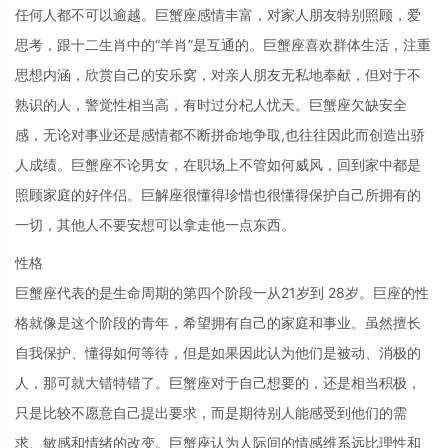
任何人都不可以逾越。巨蟹座感情丰富，对家人朋友特别照顾，爱
思考，跟十二生肖中的“羊肖”是互通的。巨蟹座喜欢群体生活，注重
思想内涵，欣赏自己的安乐窝，对亲人朋友无私地奉献，但对于不
熟识的人，警觉性相当高，有时过分杞人忧天。巨蟹座欠缺安全
感，无论对事业还是感情都不断拼命地争取,也往往因此而创造出骄
人成绩。巨蟹座不论男女，在职场上不管如何威风，回到家中都是
照顾家庭的好伴侣。巨解座很懂得珍惜也很懂得保护自己所拥有的
一切，其他人不要安想可以拿走他一点东西。
性格
巨蟹座代表的是生命周期的第四个阶段一从21岁到 28岁。巨座的性
格就像是这个阶段的青年，希望拥有自己的家庭和事业。虽然擅长
自我保护、懂得如何等待，但是如果因此认为他们是被动、消极的
人，那可就大错特错了。巨蟹座对于自己想要的，还是相当积极，
只是比较不愿意自己提出要求，而是期待别人能感受到他们的需
求、敏感和情绪的改变。巨蟹座认为人际间的情感维系远比理性和