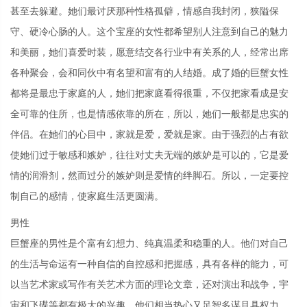
甚至去躲避。她们最讨厌那种性格孤僻，情感自我封闭，狭隘保
守、硬冷心肠的人。这个宝座的女性都希望别人注意到自己的魅力
和美丽，她们喜爱时装，愿意结交各行业中有关系的人，经常出席
各种聚会，会和同伙中有名望和富有的人结婚。成了婚的巨蟹女性
都将是最忠于家庭的人，她们把家庭看得很重，不仅把家看成是安
全可靠的住所，也是情感依靠的所在，所以，她们一般都是忠实的
伴侣。在她们的心目中，家就是爱，爱就是家。由于强烈的占有欲
使她们过于敏感和嫉妒，往往对丈夫无端的嫉妒是可以的，它是爱
情的润滑剂，然而过分的嫉妒则是爱情的绊脚石。所以，一定要控
制自己的感情，使家庭生活更圆满。
男性
巨蟹座的男性是个富有幻想力、纯真温柔和稳重的人。他们对自己
的生活与命运有一种自信的自控感和把握感，具有各样的能力，可
以当艺术家或写作有关艺术方面的理论文章，还对演出和战争，宇
宙和飞碟等都有极大的兴趣。他们相当热心又足智多谋且具权力