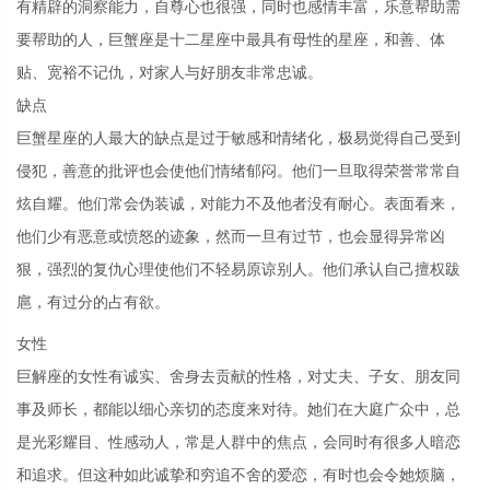
有精辟的洞察能力，自尊心也很强，同时也感情丰富，乐意帮助需
要帮助的人，巨蟹座是十二星座中最具有母性的星座，和善、体
贴、宽裕不记仇，对家人与好朋友非常忠诚。
缺点
巨蟹星座的人最大的缺点是过于敏感和情绪化，极易觉得自己受到
侵犯，善意的批评也会使他们情绪郁闷。他们一旦取得荣誉常常自
炫自耀。他们常会伪装诚，对能力不及他者没有耐心。表面看来，
他们少有恶意或愤怒的迹象，然而一旦有过节，也会显得异常凶
狠，强烈的复仇心理使他们不轻易原谅别人。他们承认自己擅权跋
扈，有过分的占有欲。
女性
巨解座的女性有诚实、舍身去贡献的性格，对丈夫、子女、朋友同
事及师长，都能以细心亲切的态度来对待。她们在大庭广众中，总
是光彩耀目、性感动人，常是人群中的焦点，会同时有很多人暗恋
和追求。但这种如此诚挚和穷追不舍的爱恋，有时也会令她烦脑，