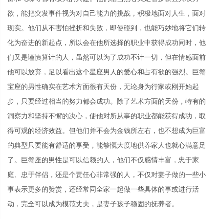
欲，能把突发事件视为对自己能力的挑战，积极地面对人生，面对
现实。他们从不害怕挫折和失败，即使碰到，也能巧妙地将它们转
化为奋进的新起点，所以会在他所选择的职业中获得成功同时，他
们又是谨慎算计的人，虽然可以为了成功不计一切，但在情感面前
他可以放弃，足以看出这个星座男人的爱心和占有欲的强烈。巨蟹
宝座的男性确实在艺术方面很有天份，无论身为行家或刚开始起
步，只要经过相当的努力都会成功。除了艺术方面的天份，特有的
洞察力和坚持不懈的决心，使他对所从事的职业都能获得成功，取
得可观的经济效益。但他们并不会为金钱所左右，也不想成为巨富
的典型只要能有舒适的享受，能够慨大度地供养家人也就心满意足
了。巨蟹座的男性是可以信赖的人，他们不仅感情丰富，忠于家
庭、忠于伴侣，还是个责任心非常强的人，不仅对妻子做的一些小
事表示更多的赞赏，还经常同全家一起做一些具体的事或进行活
动，完全可以成为模范丈夫，是妻子孩子稳固的抚养者。