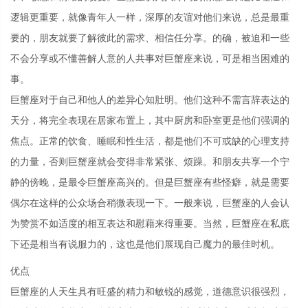
逻辑更重要，就像青年人一样，深厚的友谊对他们来说，总是最重
要的，朋友就要了解彼此的需求、相信任分享。的确，被迫和一些
不会分享或不懂善解人意的人共事对巨蟹座来说，可是相当困难的
事。
巨蟹座对于自己和他人的差异心知肚明。他们这种不需言辞表达的
天分，将完全表现在居家布置上，其中厨房和卧室更是他们强调的
焦点。正常的饮食、睡眠和性生活，都是他们不可或缺的心理支持
的力量，否则巨蟹座就会变得非常紧张、烦躁。和朋友共享一个宁
静的傍晚，是最令巨蟹座高兴的。但是巨蟹座有些怪癖，就是需要
偶尔在这样的公众场合稍微表现一下。一般来说，巨蟹座的人会认
为赞赏不如适度的相互表达和慰藉来得重要。当然，巨蟹座在私底
下还是相当有说服力的，这也是他们展现自己魔力的最佳时机。
优点
巨蟹座的人天生具有旺盛的精力和敏锐的感觉，道德意识很强烈，