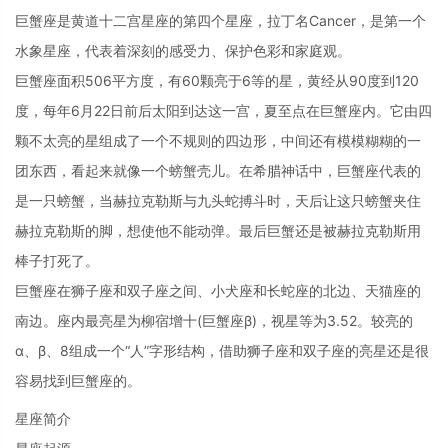
巨蟹座是黄道十二宫星座的第四个星座，拉丁名Cancer，是第一个
水象星座，代表着深刻的感受力、保护色彩和家庭观。
巨蟹座面积506平方度，有60颗亮于6等的星，黄经从90度到120
度，每年6月22日前后太阳到达这一宫，夏至点在巨蟹座内。它由四
颗不太亮的星组成了一个不规则的四边形，中间还有模模糊糊的一
团东西，看起来就像一个螃蟹壳儿。在希腊神话中，巨蟹座代表的
是一只螃蟹，当赫拉克勒斯与九头蛇搏斗时，天后让这只螃蟹夹住
赫拉克勒斯的脚，想使他不能动弹。最后巨蟹还是被赫拉克勒斯用
棒子打死了。
巨蟹座在狮子座和双子座之间、小犬座和长蛇座的北边、天猫座的
南边。座内最亮星为柳宿增十(巨蟹座β)，视星等为3.52。较亮的
α、β、8组成一个“人”字形结构，借助狮子座和双子座的亮星还是很
容易找到巨蟹座的。
星座简介