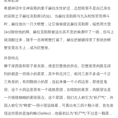
星座起源
希腊神话中主神宙斯的妻子赫拉生性妒忌，总想暗害不是自已亲生
的宙斯之子赫拉克勒斯(武仙)。当赫拉克勒斯与九头蛇怪苦苦搏斗
时，赫拉放出一只大螃蟹，让它偷偷接近赫拉克勒斯，猛然用大螯
[áo]狠钳他的脚。赫拉克勒斯被这出其不意的偷袭吓了一跳，但马上
就清醒过来，随手一击将螃蟹打扁了。赫拉把被砸得变了形状的螃
蟹安置在天上，成为巨蟹座。
外形特点
狮子座西面和双子座东面，便是巨蟹座的所在。巨蟹座里肉眼见得
到的都是一些很小的星星，其中和北河三、南河三差不多成一个正
三角形的，有四颗很小的星，连起来像一个小四边形，那便是鬼
宿。这个小四边形里有一个疏散星团，在晴朗的夜里，肉眼望去是
一片模模糊糊的雾状斑点。这个星团，我们古人称它为“积尸气”，外
国人称它为“蜂窝”—用小望远镜看，可看出有三四十颗小星。首先发
现这些星的是伽利略(Galileo)，他最初以为“积尸气”不过是一颗星，