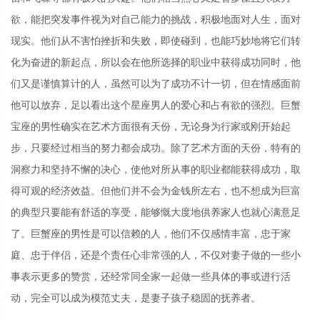
欲，能把突发事件视为对自己能力的挑战，积极地面对人生，面对
现实。他们从不害怕挫折和失败，即使碰到，也能巧妙地将它们转
化为奋进的新起点，所以会在他所选择的职业中获得成功同时，他
们又是谨慎算计的人，虽然可以为了成功不计一切，但在情感面前
他可以放弃，足以看出这个星座男人的爱心和占有欲的强烈。巨蟹
宝座的男性确实在艺术方面很有天份，无论身为行家或刚开始起
步，只要经过相当的努力都会成功。除了艺术方面的天份，特有的
洞察力和坚持不懈的决心，使他对所从事的职业都能获得成功，取
得可观的经济效益。但他们并不会为金钱所左右，也不想成为巨富
的典型只要能有舒适的享受，能够慨大度地供养家人也就心满意足
了。巨蟹座的男性是可以信赖的人，他们不仅感情丰富，忠于家
庭、忠于伴侣，还是个责任心非常强的人，不仅对妻子做的一些小
事表示更多的赞赏，还经常同全家一起做一些具体的事或进行活
动，完全可以成为模范丈夫，是妻子孩子稳固的抚养者。