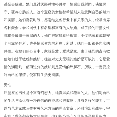
甚至去躲避。她们最讨厌那种性格孤僻，情感自我封闭，狭隘保
守、硬冷心肠的人。这个宝座的女性都希望别人注意到自己的魅力
和美丽，她们喜爱时装，愿意结交各行业中有关系的人，经常出席
各种聚会，会和同伙中有名望和富有的人结婚。成了婚的巨蟹女性
都将是最忠于家庭的人，她们把家庭看得很重，不仅把家看成是安
全可靠的住所，也是情感依靠的所在，所以，她们一般都是忠实的
伴侣。在她们的心目中，家就是爱，爱就是家。由于强烈的占有欲
使她们过于敏感和嫉妒，往往对丈夫无端的嫉妒是可以的，它是爱
情的润滑剂，然而过分的嫉妒则是爱情的绊脚石。所以，一定要控
制自己的感情，使家庭生活更圆满。
男性
巨蟹座的男性是个富有幻想力、纯真温柔和稳重的人。他们对自己
的生活与命运有一种自信的自控感和把握感，具有各样的能力，可
以当艺术家或写作有关艺术方面的理论文章，还对演出和战争，宇
宙和飞碟等都有极大的兴趣。他们相当热心又足智多谋且具权力