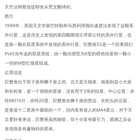
天竺法师那连提耶舍从梵文翻译的。
西方
1996年，美国天文学家巴特勒和马西利用视向速度法发现了这颗系
外行星，这是历史上发现的第四颗围绕主序星公转的系外行星，也
是第一颗在双星系统中发现的系外行星。巨蟹座55是一个距离我们
约40光年远的双星系统，由一颗光谱型为K型的橙色恒星和一颗小
一些的M型红矮星组成。
位置信息
巨蟹座位于双子座和狮子座之间、北方是天猫座、南面则是小犬座
和长蛇座，是一个很暗的星座，没有亮于3等的恒星。中心位置：赤
经8时10分，赤纬20度。巨蟹座在狮子座的西边，长蛇头的北面，
是黄道十二星座中最暗的一个，但内里有迷人的M44星云，对于天
文爱好者来说，巨蟹座虽然较暗，但十分富有吸引力，观测之后会
发现很多有趣独特的星体。