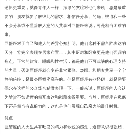
逻辑更重要，就像青年人一样，深厚的友谊对他们来说，总是最重
要的，朋友就要了解彼此的需求、相信任分享。的确，被迫和一些
不会分享或不懂善解人意的人共事对巨蟹座来说，可是相当困难的
事。
巨蟹座对于自己和他人的差异心知肚明。他们这种不需言辞表达的
天分，将完全表现在居家布置上，其中厨房和卧室更是他们强调的
焦点。正常的饮食、睡眠和性生活，都是他们不可或缺的心理支持
的力量，否则巨蟹座就会变得非常紧张、烦躁。和朋友共享一个宁
静的傍晚，是最令巨蟹座高兴的。但是巨蟹座有些怪癖，就是需要
偶尔在这样的公众场合稍微表现一下。一般来说，巨蟹座的人会认
为赞赏不如适度的相互表达和慰藉来得重要。当然，巨蟹座在私底
下还是相当有说服力的，这也是他们展现自己魔力的最佳时机。
优点
巨蟹座的人天生具有旺盛的精力和敏锐的感觉，道德意识很强烈，