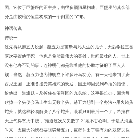
团。它位于巨蟹座的正中央，由很多颗恒星构成。巨蟹座的其余部
分是由较暗的恒星构成的一个倒置的“Y”形。
神话传说
传说一
这先得从赫五力说起--赫五力是宙斯与凡人生的儿子，天后希拉三番
两次要置他于死：他也是希腊最伟大的英雄，世间最壮的人。世上
没有他办不到的事，连神明们都是靠着他的协助才征服了巨人人
族，当然，赫五力也为神明立下许多汗马功劳。有一天他来到了麦
西尼王国，正准备接受英雄式的欢迎，国王却因受到希拉的指使，
给他出一道难题－杀掉住在沼泽区的九头蛇，这事很难办，因为每
砍掉一个头便会马上生出无数个头。赫五力想到一个办法--用火烧焦
蛇头，就这样轻易解决了八个蛇头。眼看只剩最后一个了，希拉在
天上气得怒火中烧，“难道这次又失败了？”她不甘心啊。于是从海里
叫来一支巨大的螃蟹要阻碍赫五力，巨蟹伸出了强有力的双蟹夹住