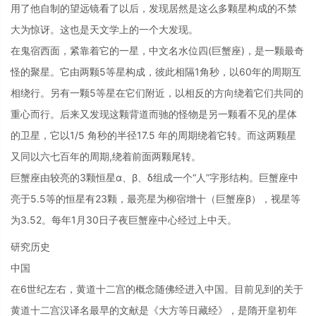
用了他自制的望远镜看了以后，发现居然是这么多颗星构成的不禁
大为惊讶。这也是天文学上的一个大发现。
在鬼宿西面，紧靠着它的一星，中文名水位四(巨蟹座)，是一颗最奇
怪的聚星。它由两颗5等星构成，彼此相隔1角秒，以60年的周期互
相绕行。另有一颗5等星在它们附近，以相反的方向绕着它们共同的
重心而行。后来又发现这颗背道而驰的怪物是另一颗看不见的星体
的卫星，它以1/5 角秒的半径17.5 年的周期绕着它转。而这两颗星
又同以六七百年的周期,绕着前面两颗尾转。
巨蟹座由较亮的3颗恒星α、β、δ组成一个“人”字形结构。巨蟹座中
亮于5.5等的恒星有23颗，最亮星为柳宿增十（巨蟹座β），视星等
为3.52。每年1月30日子夜巨蟹座中心经过上中天。
研究历史
中国
在6世纪左右，黄道十二宫的概念随佛经进入中国。目前见到的关于
黄道十二宫汉译名最早的文献是《大方等日藏经》，是隋开皇初年