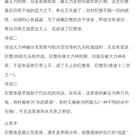
赫五力的脚，但是谁都知道，赫五力是世间最壮的人啊。这支巨蟹
最后仍死于他的蛮力之下。希拉又失败了，但对巨蟹不顾一切的牺
牲，却感到心有戚戚，为了感佩巨蟹的忠于使命，即使没有成功，
希拉仍将它放置在天上，也就成了巨蟹座。
传说二
传说大力神赫尔克里斯与勒尔涅沼泽的九头蛇激战时，天后朱诺派
巨蟹)协助九头蛇作战。巨蟹夹痛大力神的脚，但最后被大力神杀
死，于是朱诺将它带上天，成了天上的巨蟹座、巨蟹宫(黄道十二宫
之一)。
传说三
巨蟹座最早脱胎于巴比伦的传说。在埃及，这星座的象征为两只乌
龟，有时被称为“水的星座”，有时又被称为阿璐儿(一种不明的水中
生物)，可见这星座和水关系之密切。
占星术
巨蟹座是霸占型星座，通常是界限分明，很重视保护自己的“地盘”，