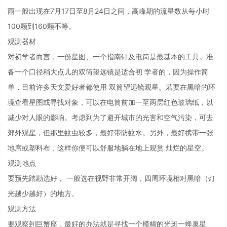
雨一般出现在7月17日至8月24日之间，高峰期的流星数从每小时
100颗到160颗不等。
观测器材
对初学者而言，一份星图、一个指南针及电筒是最基本的工具。准
备一个口径稍大点儿的双筒望远镜是适合初 学者的，因为操作简
单，目前许多天文爱好者都使用 双筒望远镜观星。若要在黑暗的环
境查看星图或寻找对象，可以在电筒前加一至两层红色玻璃纸，以
减少对人眼的影响。考虑到为了避开城市的光害和空气污染，可去
郊外观星，但那里蚊虫较多，最好带防蚊水。另外，最好携带一张
地席或塑料布，这样你便可以舒服地躺在地上观赏 灿烂的星空。
观测地点
要预先踏勘选好， 一般选在视野非常开阔，四周环境相对黑暗（灯
光越少越好）的地方。
观测方法
要观察到巨蟹座，最好的办法就是寻找一个模糊的光斑一蜂巢星