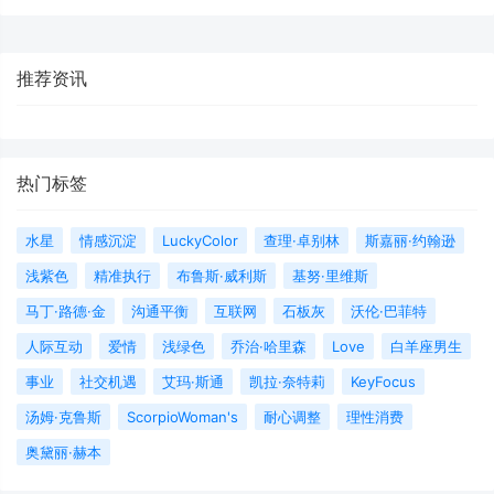
推荐资讯
热门标签
水星
情感沉淀
LuckyColor
查理·卓别林
斯嘉丽·约翰逊
浅紫色
精准执行
布鲁斯·威利斯
基努·里维斯
马丁·路德·金
沟通平衡
互联网
石板灰
沃伦·巴菲特
人际互动
爱情
浅绿色
乔治·哈里森
Love
白羊座男生
事业
社交机遇
艾玛·斯通
凯拉·奈特莉
KeyFocus
汤姆·克鲁斯
ScorpioWoman's
耐心调整
理性消费
奥黛丽·赫本