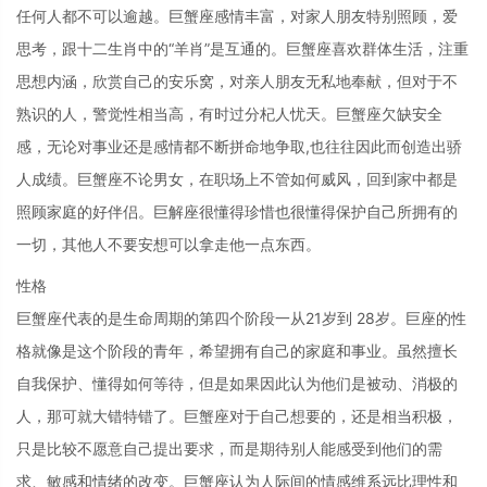
任何人都不可以逾越。巨蟹座感情丰富，对家人朋友特别照顾，爱
思考，跟十二生肖中的“羊肖”是互通的。巨蟹座喜欢群体生活，注重
思想内涵，欣赏自己的安乐窝，对亲人朋友无私地奉献，但对于不
熟识的人，警觉性相当高，有时过分杞人忧天。巨蟹座欠缺安全
感，无论对事业还是感情都不断拼命地争取,也往往因此而创造出骄
人成绩。巨蟹座不论男女，在职场上不管如何威风，回到家中都是
照顾家庭的好伴侣。巨解座很懂得珍惜也很懂得保护自己所拥有的
一切，其他人不要安想可以拿走他一点东西。
性格
巨蟹座代表的是生命周期的第四个阶段一从21岁到 28岁。巨座的性
格就像是这个阶段的青年，希望拥有自己的家庭和事业。虽然擅长
自我保护、懂得如何等待，但是如果因此认为他们是被动、消极的
人，那可就大错特错了。巨蟹座对于自己想要的，还是相当积极，
只是比较不愿意自己提出要求，而是期待别人能感受到他们的需
求、敏感和情绪的改变。巨蟹座认为人际间的情感维系远比理性和