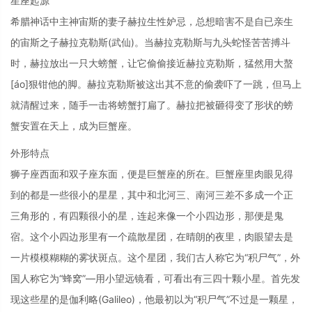
星座起源
希腊神话中主神宙斯的妻子赫拉生性妒忌，总想暗害不是自已亲生
的宙斯之子赫拉克勒斯(武仙)。当赫拉克勒斯与九头蛇怪苦苦搏斗
时，赫拉放出一只大螃蟹，让它偷偷接近赫拉克勒斯，猛然用大螯
[áo]狠钳他的脚。赫拉克勒斯被这出其不意的偷袭吓了一跳，但马上
就清醒过来，随手一击将螃蟹打扁了。赫拉把被砸得变了形状的螃
蟹安置在天上，成为巨蟹座。
外形特点
狮子座西面和双子座东面，便是巨蟹座的所在。巨蟹座里肉眼见得
到的都是一些很小的星星，其中和北河三、南河三差不多成一个正
三角形的，有四颗很小的星，连起来像一个小四边形，那便是鬼
宿。这个小四边形里有一个疏散星团，在晴朗的夜里，肉眼望去是
一片模模糊糊的雾状斑点。这个星团，我们古人称它为“积尸气”，外
国人称它为“蜂窝”—用小望远镜看，可看出有三四十颗小星。首先发
现这些星的是伽利略(Galileo)，他最初以为“积尸气”不过是一颗星，