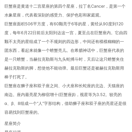
巨蟹座是黄道十二宫星座的第四个星座，拉丁名Cancer，是第一个
水象星座，代表着深刻的感受力、保护色彩和家庭观。
巨蟹座面积506平方度，有60颗亮于6等的星，黄经从90度到120
度，每年6月22日前后太阳到达这一宫，夏至点在巨蟹座内。它由四
颗不太亮的星组成了一个不规则的四边形，中间还有模模糊糊的一
团东西，看起来就像一个螃蟹壳儿。在希腊神话中，巨蟹座代表的
是一只螃蟹，当赫拉克勒斯与九头蛇搏斗时，天后让这只螃蟹夹住
赫拉克勒斯的脚，想使他不能动弹。最后巨蟹还是被赫拉克勒斯用
棒子打死了。
巨蟹座在狮子座和双子座之间、小犬座和长蛇座的北边、天猫座的
南边。座内最亮星为柳宿增十(巨蟹座β)，视星等为3.52。较亮的
α、β、8组成一个“人”字形结构，借助狮子座和双子座的亮星还是很
容易找到巨蟹座的。
星座简介