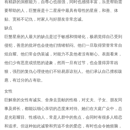
有精辟的洞察能力，自尊心也很强，同时也感情丰富，乐意帮助需
要帮助的人，巨蟹座是十二星座中最具有母性的星座，和善、体
贴、宽裕不记仇，对家人与好朋友非常忠诚。
缺点
巨蟹星座的人最大的缺点是过于敏感和情绪化，极易觉得自己受到
侵犯，善意的批评也会使他们情绪郁闷。他们一旦取得荣誉常常自
炫自耀。他们常会伪装诚，对能力不及他者没有耐心。表面看来，
他们少有恶意或愤怒的迹象，然而一旦有过节，也会显得异常凶
狠，强烈的复仇心理使他们不轻易原谅别人。他们承认自己擅权跋
扈，有过分的占有欲。
女性
巨解座的女性有诚实、舍身去贡献的性格，对丈夫、子女、朋友同
事及师长，都能以细心亲切的态度来对待。她们在大庭广众中，总
是光彩耀目、性感动人，常是人群中的焦点，会同时有很多人暗恋
和追求。但这种如此诚挚和穷追不舍的爱恋，有时也会令她烦脑，