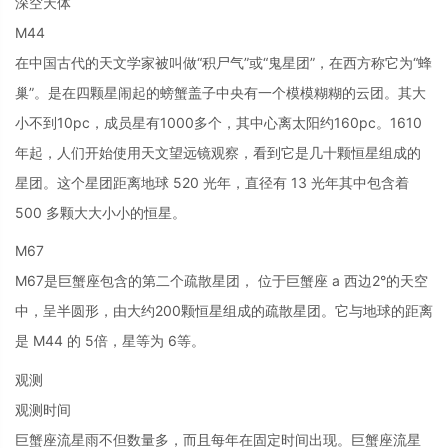
深空天体
M44
在中国古代的天文学家被叫做“积尸气”或“鬼星团”，在西方称它为“蜂
巢”。是在四颗星闹起的螃蟹盖子中央有一个模模糊糊的云团。其大
小不到10pc，成员星有1000多个，其中心离太阳约160pc。1610
年起，人们开始使用天文望远镜观察，看到它是几十颗恒星组成的
星团。这个星团距离地球 520 光年，直径有 13 光年其中包含着
500 多颗大大小小的恒星。
M67
M67是巨蟹座包含的第二个疏散星团， 位于巨蟹座 a 西边2°的天空
中，呈半圆形，由大约200颗恒星组成的疏散星团。它与地球的距离
是 M44 的 5倍，星等为 6等。
观测
观测时间
巨蟹座流星雨不但数量多，而且每年在固定时间出现。巨蟹座流星