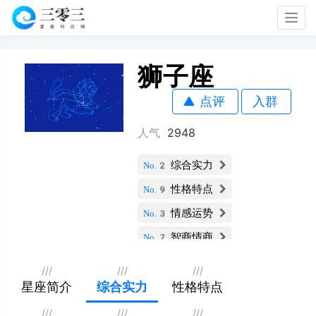
Togg
navig
狮子座
点评
入群
人气
2948
综合实力
No.2
性格特点
No.9
情感运势
No.3
智商情商
No.7
财运指数
No.5
///
///
///
社交能力
星座简介
综合实力
性格特点
No.3
职业发展
No.2
///
///
///