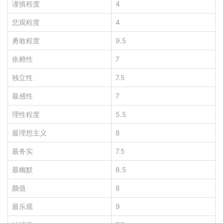
谨慎程度
4
悲观程度
4
勇敢程度
9.5
依赖性
7
独立性
7.5
最感性
7
理性程度
5.5
最理想主义
8
最务实
7.5
最幽默
8.5
颜值
8
最乐观
9