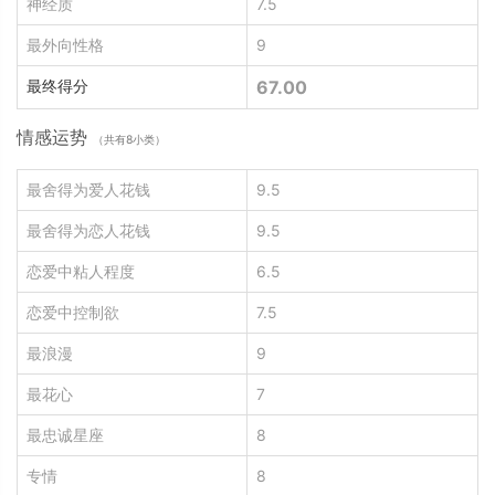
神经质
7.5
最外向性格
9
最终得分
67.00
情感运势
（共有8小类）
最舍得为爱人花钱
9.5
最舍得为恋人花钱
9.5
恋爱中粘人程度
6.5
恋爱中控制欲
7.5
最浪漫
9
最花心
7
最忠诚星座
8
专情
8