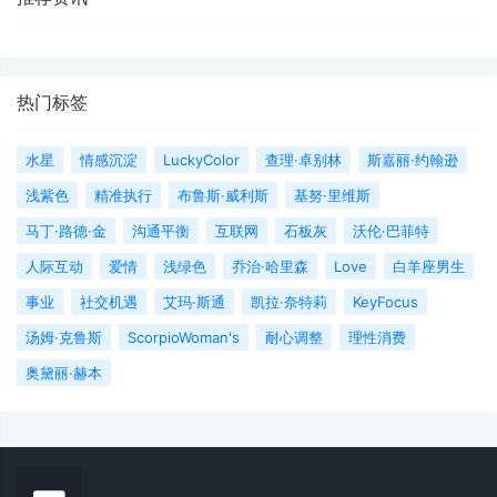
热门标签
水星
情感沉淀
LuckyColor
查理·卓别林
斯嘉丽·约翰逊
浅紫色
精准执行
布鲁斯·威利斯
基努·里维斯
马丁·路德·金
沟通平衡
互联网
石板灰
沃伦·巴菲特
人际互动
爱情
浅绿色
乔治·哈里森
Love
白羊座男生
事业
社交机遇
艾玛·斯通
凯拉·奈特莉
KeyFocus
汤姆·克鲁斯
ScorpioWoman's
耐心调整
理性消费
奥黛丽·赫本