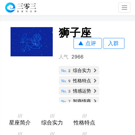
Togg
navig
狮子座
点评
入群
人气
2966
综合实力
No.2
性格特点
No.9
情感运势
No.3
智商情商
No.7
财运指数
No.5
///
///
///
社交能力
星座简介
综合实力
性格特点
No.3
职业发展
No.2
///
///
///