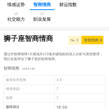
情感运势
智商情商
财运指数
///
///
社交能力
职业发展
狮子座智商情商
智商情商
No.7
通过对智商情商1大领域共计3项关键指标的深入分析与系统整理，
我们全面评估了狮子座的智商情商。
智商情商
（共有3小类）
最有科学思维
4.5
情商(EQ)
7
智商
7
最终得分
18.50