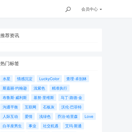
会员
中心
推荐资讯
热门标签
水星
情感沉淀
LuckyColor
查理·卓别林
斯嘉丽·约翰逊
浅紫色
精准执行
布鲁斯·威利斯
基努·里维斯
马丁·路德·金
沟通平衡
互联网
石板灰
沃伦·巴菲特
人际互动
爱情
浅绿色
乔治·哈里森
Love
白羊座男生
事业
社交机遇
艾玛·斯通