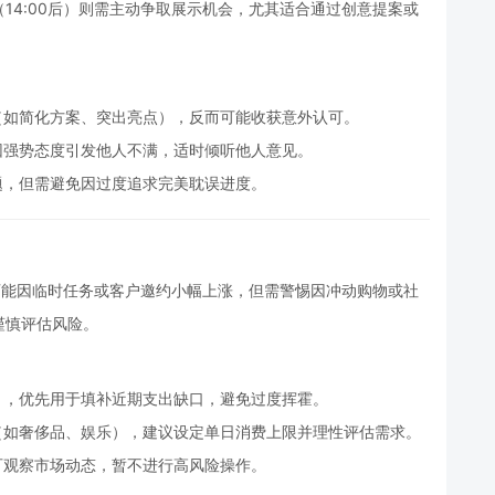
14:00后）则需主动争取展示机会，尤其适合通过创意提案或
（如简化方案、突出亮点），反而可能收获意外认可。
因强势态度引发他人不满，适时倾听他人意见。
题，但需避免因过度追求完美耽误进度。
可能因临时任务或客户邀约小幅上涨，但需警惕因冲动购物或社
谨慎评估风险。
），优先用于填补近期支出缺口，避免过度挥霍。
（如奢侈品、娱乐），建议设定单日消费上限并理性评估需求。
可观察市场动态，暂不进行高风险操作。