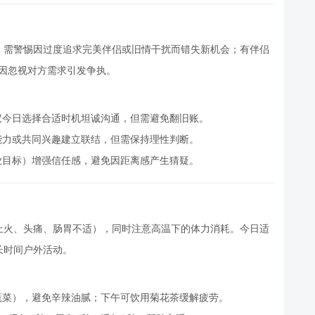
，需警惕因过度追求完美伴侣或旧情干扰而错失新机会；有伴侣
免因忽视对方需求引发争执。
议今日选择合适时机坦诚沟通，但需避免翻旧账。
能力或共同兴趣建立联结，但需保持理性判断。
业目标）增强信任感，避免因距离感产生猜疑。
上火、头痛、肠胃不适），同时注意高温下的体力消耗。今日适
长时间户外活动。
蔬菜），避免辛辣油腻；下午可饮用菊花茶缓解疲劳。