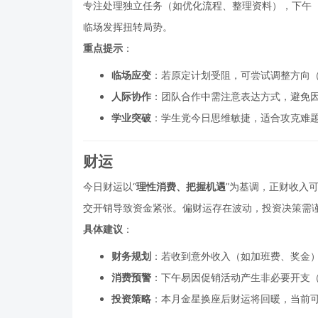
专注处理独立任务（如优化流程、整理资料），下午（
临场发挥扭转局势。
重点提示
：
临场应变
：若原定计划受阻，可尝试调整方向
人际协作
：团队合作中需注意表达方式，避免
学业突破
：学生党今日思维敏捷，适合攻克难
财运
今日财运以“
理性消费、把握机遇
”为基调，正财收入
交开销导致资金紧张。偏财运存在波动，投资决策需
具体建议
：
财务规划
：若收到意外收入（如加班费、奖金
消费预警
：下午易因促销活动产生非必要开支
投资策略
：本月金星换座后财运将回暖，当前