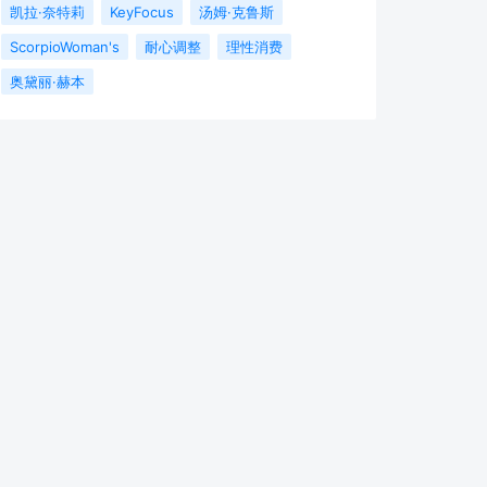
凯拉·奈特莉
KeyFocus
汤姆·克鲁斯
ScorpioWoman's
耐心调整
理性消费
奥黛丽·赫本