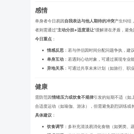
感情
单身者今日易因
自我表达与他人期待的冲突
产生纠结
者则需通过“
主动分担+适度退让
”缓解潜在矛盾，避
今日重点
：
情感反思
：若与伴侣因时间分配问题争执，建
单身互动
：若遇到心动对象，可通过展现专业
异地关系
：可通过共享未来计划（如旅行、职
健康
需防范因
情绪压力或饮食不规律
引发的短期不适（如
合适度运动（如瑜伽、游泳），但需避免剧烈训练或
具体建议
：
饮食调节
：多补充清淡易消化食物（如粥类、