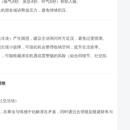
”（吸气4秒、屏息4秒、呼气6秒）帮助入睡。
任的朋友倾诉释放压力，避免情绪积压。
然冷淡）产生困惑，建议主动询问对方近况，避免过度猜测。
能出现小故障，可借此机会整理收纳空间，提升生活效率。
），可能暗藏潜在机遇或需警惕的风险（如合同细节、社交陷
调整
社交活动）
略，在事业与情感中化解潜在矛盾，同时通过合理规划规避财务与