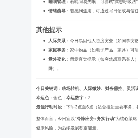
睡眠管理
：若晚间易失眠，可尝试“冥想呼吸法
情绪疏导
：若感到焦虑，可通过写日记或与信
其他提示
人际关系
：今日易因他人态度突变（如同事突
家庭事务
：家中物品（如电子产品、家具）可
意外变化
：留意直觉提示（如突然想联系某人
阱）。
今日关键词
：
临场转机、人际微妙、财务需控、灵活
幸运色
：金色；
幸运数字
：7
最佳行动时段
：下午3点至6点（适合推进重要事务、
整体而言，今日宜以“
冷静应变+务实行动
”为核心策
健康风险，为后续发展积蓄能量。