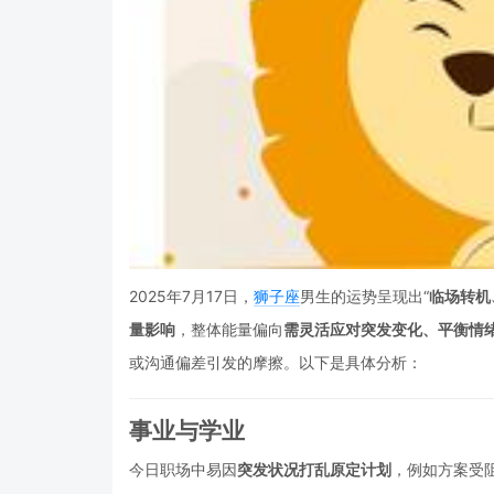
2025年7月17日，
狮子座
男生的运势呈现出“
临场转机
量影响
，整体能量偏向
需灵活应对突发变化、平衡情
或沟通偏差引发的摩擦。以下是具体分析：
事业与学业
今日职场中易因
突发状况打乱原定计划
，例如方案受