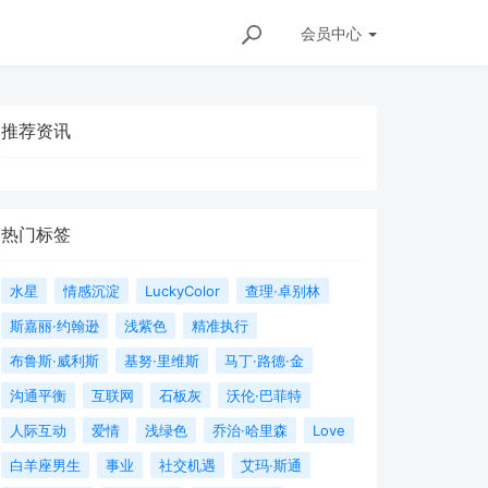
会员
中心
推荐资讯
热门标签
水星
情感沉淀
LuckyColor
查理·卓别林
斯嘉丽·约翰逊
浅紫色
精准执行
布鲁斯·威利斯
基努·里维斯
马丁·路德·金
沟通平衡
互联网
石板灰
沃伦·巴菲特
人际互动
爱情
浅绿色
乔治·哈里森
Love
白羊座男生
事业
社交机遇
艾玛·斯通