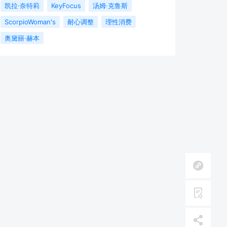
凯拉·奈特莉
KeyFocus
汤姆·克鲁斯
ScorpioWoman's
耐心调整
理性消费
奥黛丽·赫本