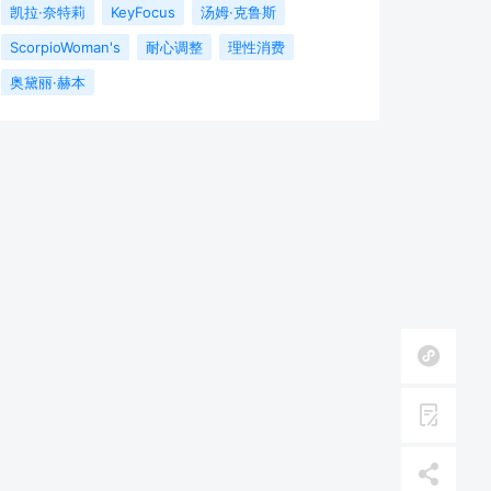
凯拉·奈特莉
KeyFocus
汤姆·克鲁斯
ScorpioWoman's
耐心调整
理性消费
奥黛丽·赫本