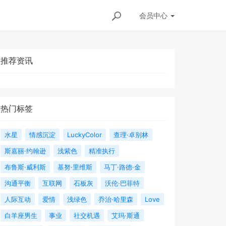
会员
中心
推荐资讯
热门标签
水星
情感沉淀
LuckyColor
查理·卓别林
斯嘉丽·约翰逊
浅紫色
精准执行
布鲁斯·威利斯
基努·里维斯
马丁·路德·金
沟通平衡
互联网
石板灰
沃伦·巴菲特
人际互动
爱情
浅绿色
乔治·哈里森
Love
白羊座男生
事业
社交机遇
艾玛·斯通