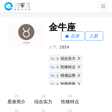
Togg
navig
金牛座
点评
入群
人气
2854
综合实力
No.5
性格特点
No.4
情感运势
No.2
智商情商
No.8
财运指数
No.2
///
///
///
社交能力
星座简介
综合实力
性格特点
No.10
职业发展
No.8
///
///
///