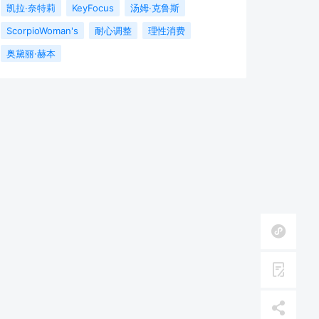
凯拉·奈特莉
KeyFocus
汤姆·克鲁斯
ScorpioWoman's
耐心调整
理性消费
奥黛丽·赫本