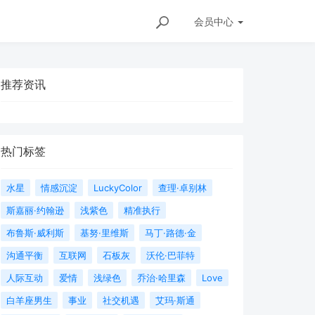
会员
中心
推荐资讯
热门标签
水星
情感沉淀
LuckyColor
查理·卓别林
斯嘉丽·约翰逊
浅紫色
精准执行
布鲁斯·威利斯
基努·里维斯
马丁·路德·金
沟通平衡
互联网
石板灰
沃伦·巴菲特
人际互动
爱情
浅绿色
乔治·哈里森
Love
白羊座男生
事业
社交机遇
艾玛·斯通