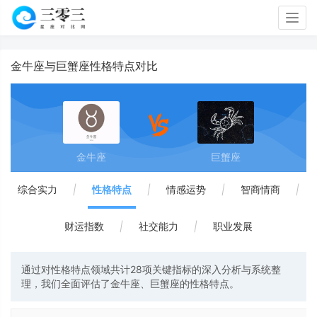
Togg
navig
金牛座与巨蟹座性格特点对比
金牛座
巨蟹座
综合实力
|
性格特点
|
情感运势
|
智商情商
|
财运指数
|
社交能力
|
职业发展
通过对性格特点领域共计28项关键指标的深入分析与系统整
理，我们全面评估了金牛座、巨蟹座的性格特点。