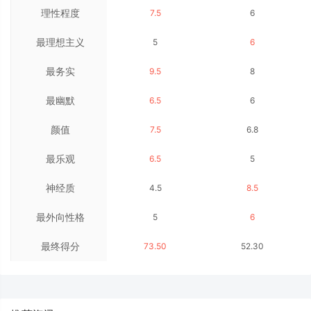
理性程度
7.5
6
最理想主义
5
6
最务实
9.5
8
最幽默
6.5
6
颜值
7.5
6.8
最乐观
6.5
5
神经质
4.5
8.5
最外向性格
5
6
最终得分
73.50
52.30