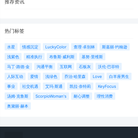
推荐资讯
热门标签
水星
情感沉淀
LuckyColor
查理·卓别林
斯嘉丽·约翰逊
浅紫色
精准执行
布鲁斯·威利斯
基努·里维斯
马丁·路德·金
沟通平衡
互联网
石板灰
沃伦·巴菲特
人际互动
爱情
浅绿色
乔治·哈里森
Love
白羊座男生
事业
社交机遇
艾玛·斯通
凯拉·奈特莉
KeyFocus
汤姆·克鲁斯
ScorpioWoman's
耐心调整
理性消费
奥黛丽·赫本