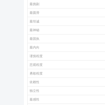
最挑剔
最圆滑
最坦诚
最神秘
最固执
最内向
谨慎程度
悲观程度
勇敢程度
依赖性
独立性
最感性