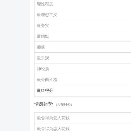
理性程度
最理想主义
最务实
最幽默
颜值
最乐观
神经质
最外向性格
最终得分
情感运势
（共有8小类）
最舍得为爱人花钱
最舍得为恋人花钱