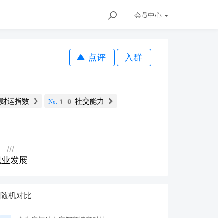
会员
中心
点评
入群
财运指数
社交能力
No.10
///
职业发展
随机对比