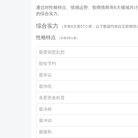
通过对性格特点、情感运势、智商情商等6大领域共计
的综合实力。
综合实力
（共有6大类57小类，以下数据均来自互联网
性格特点
（共有28小类）
最爱胡思乱想
勤俭节约
最幸运
最传统
喜爱美食程度
最冷静
最冲动
最随和