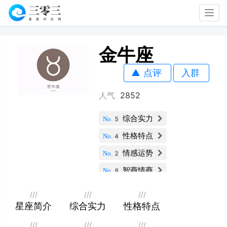
Togg
navig
金牛座
点评
入群
人气
2852
综合实力
No.5
性格特点
No.4
情感运势
No.2
智商情商
No.8
财运指数
No.2
///
///
///
社交能力
星座简介
综合实力
性格特点
No.10
职业发展
No.8
///
///
///