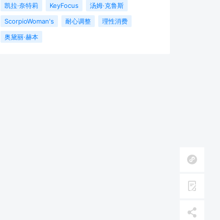
凯拉·奈特莉
KeyFocus
汤姆·克鲁斯
ScorpioWoman's
耐心调整
理性消费
奥黛丽·赫本