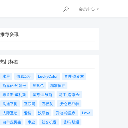
会员
中心
推荐资讯
热门标签
水星
情感沉淀
LuckyColor
查理·卓别林
斯嘉丽·约翰逊
浅紫色
精准执行
布鲁斯·威利斯
基努·里维斯
马丁·路德·金
沟通平衡
互联网
石板灰
沃伦·巴菲特
人际互动
爱情
浅绿色
乔治·哈里森
Love
白羊座男生
事业
社交机遇
艾玛·斯通