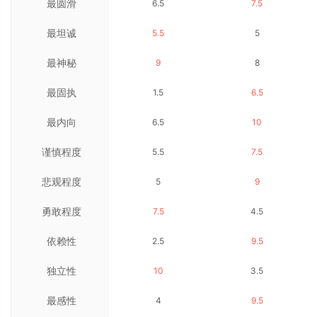
最圆滑
6.5
7.5
最坦诚
5.5
5
最神秘
9
8
最固执
1.5
6.5
最内向
6.5
10
谨慎程度
5.5
7.5
悲观程度
5
9
勇敢程度
7.5
4.5
依赖性
2.5
9.5
独立性
10
3.5
最感性
4
9.5