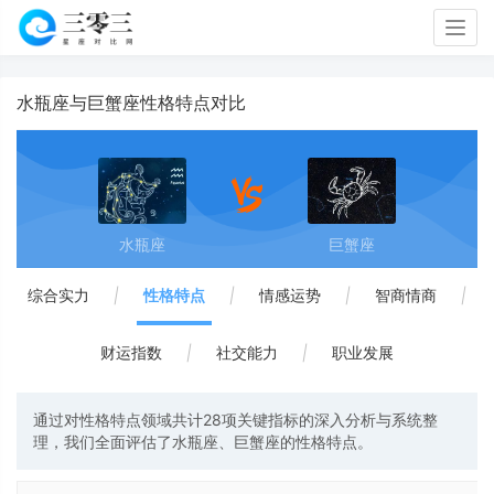
Togg
navig
水瓶座与巨蟹座性格特点对比
水瓶座
巨蟹座
综合实力
|
性格特点
|
情感运势
|
智商情商
|
财运指数
|
社交能力
|
职业发展
通过对性格特点领域共计28项关键指标的深入分析与系统整
理，我们全面评估了水瓶座、巨蟹座的性格特点。