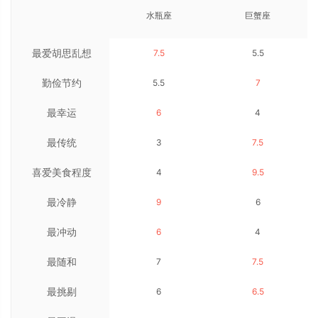
水瓶座
巨蟹座
最爱胡思乱想
7.5
5.5
勤俭节约
5.5
7
最幸运
6
4
最传统
3
7.5
喜爱美食程度
4
9.5
最冷静
9
6
最冲动
6
4
最随和
7
7.5
最挑剔
6
6.5