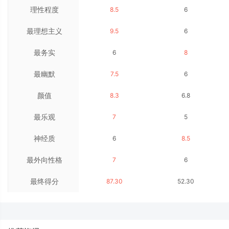
理性程度
8.5
6
最理想主义
9.5
6
最务实
6
8
最幽默
7.5
6
颜值
8.3
6.8
最乐观
7
5
神经质
6
8.5
最外向性格
7
6
最终得分
87.30
52.30