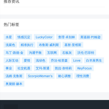
推荐资讯
热门标签
水星
情感沉淀
LuckyColor
查理·卓别林
斯嘉丽·约翰逊
浅紫色
精准执行
布鲁斯·威利斯
基努·里维斯
马丁·路德·金
沟通平衡
互联网
石板灰
沃伦·巴菲特
人际互动
爱情
浅绿色
乔治·哈里森
Love
白羊座男生
事业
社交机遇
艾玛·斯通
凯拉·奈特莉
KeyFocus
汤姆·克鲁斯
ScorpioWoman's
耐心调整
理性消费
奥黛丽·赫本