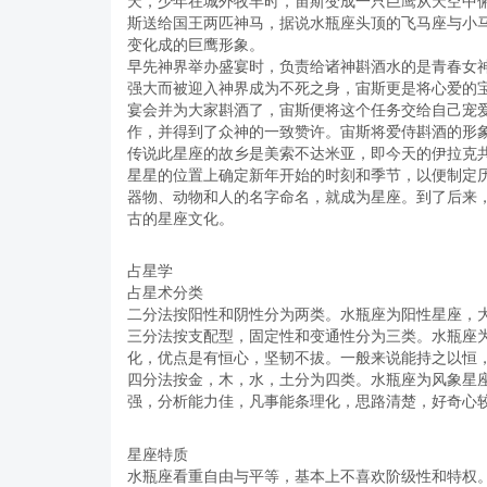
天，少年在城外牧羊时，宙斯变成一只巨鹰从天空中
斯送给国王两匹神马，据说水瓶座头顶的飞马座与小
变化成的巨鹰形象。
早先神界举办盛宴时，负责给诸神斟酒水的是青春女
强大而被迎入神界成为不死之身，宙斯更是将心爱的
宴会并为大家斟酒了，宙斯便将这个任务交给自己宠
作，并得到了众神的一致赞许。宙斯将爱侍斟酒的形
传说此星座的故乡是美索不达米亚，即今天的伊拉克
星星的位置上确定新年开始的时刻和季节，以便制定
器物、动物和人的名字命名，就成为星座。到了后来
古的星座文化。
占星学
占星术分类
二分法按阳性和阴性分为两类。水瓶座为阳性星座，
三分法按支配型，固定性和变通性分为三类。水瓶座
化，优点是有恒心，坚韧不拔。一般来说能持之以恒
四分法按金，木，水，土分为四类。水瓶座为风象星
强，分析能力佳，凡事能条理化，思路清楚，好奇心
星座特质
水瓶座看重自由与平等，基本上不喜欢阶级性和特权