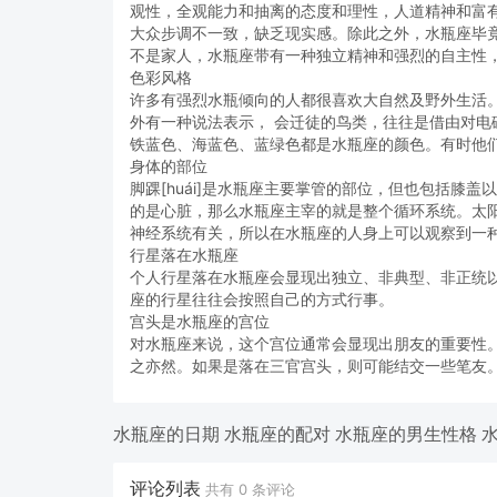
观性，全观能力和抽离的态度和理性，人道精神和富
大众步调不一致，缺乏现实感。除此之外，水瓶座毕
不是家人，水瓶座带有一种独立精神和强烈的自主性
色彩风格
许多有强烈水瓶倾向的人都很喜欢大自然及野外生活
外有一种说法表示， 会迁徒的鸟类，往往是借由对
铁蓝色、海蓝色、蓝绿色都是水瓶座的颜色。有时他
身体的部位
脚踝[huái]是水瓶座主要掌管的部位，但也包括膝
的是心脏，那么水瓶座主宰的就是整个循环系统。太
神经系统有关，所以在水瓶座的人身上可以观察到一
行星落在水瓶座
个人行星落在水瓶座会显现出独立、非典型、非正统
座的行星往往会按照自己的方式行事。
宫头是水瓶座的宫位
对水瓶座来说，这个宫位通常会显现出朋友的重要性
之亦然。如果是落在三官宫头，则可能结交一些笔友
水瓶座的日期
水瓶座的配对
水瓶座的男生性格
评论列表
共有
0
条评论