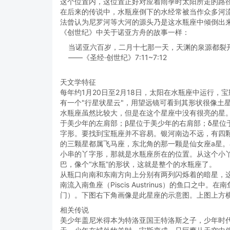
这个位置内，这位置正好对应着雨季时太阳所走的路
在后来的传说中，水瓶座倒下的水经常被当作众多河
法曾认为尼罗河等大河的源头乃是这水瓶座中倾倒出
《创世纪》中关于诺亚方舟的故事一样：
当诺亚六百岁，二月十七那一天，天渊的泉源都裂开
——《圣经·创世纪》7:11~7:12
天文学特征
每年约1月20日至2月18日，太阳在水瓶座中运行，
有一个"行星状星云"，用望远镜可看到其形状很像土星
水瓶座虽然比较大，但是在这个星座中没有很亮的星。
于美少年的左肩部；β星位于美少年的右肩部；δ星位
字形。要找到宝瓶座并不容易。银河南边不远，有四
的三颗星都属飞马座，东北角的那一颗是仙女座a星
小串的丫字形，那就是水瓶座所在的位置。从这个小丫
巴，像个“水瓶”的形状，这就是整个的水瓶座了。
从瓶口向南和东南方向上分别有两列闪烁着的暗星，
南流入南鱼座（Piscis Austrinus）的鱼口之中。在
门）。下图右下角画像是此星座的示意图。上图上方横
相关传说
美少年盖尼米得本为特洛亚国王特洛斯之子，少年时