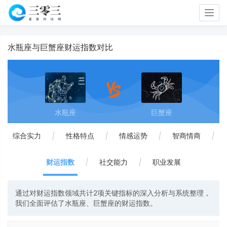
Togg
navig
水瓶座与巨蟹座财运指数对比
水瓶座
巨蟹座
综合实力
|
性格特点
|
情感运势
|
智商情商
|
财运指数
|
社交能力
|
职业发展
通过对财运指数领域共计2项关键指标的深入分析与系统整理，
我们全面评估了水瓶座、巨蟹座的财运指数。