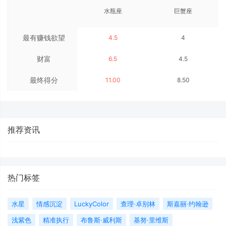
水瓶座
巨蟹座
最有赚钱欲望
4.5
4
财富
6.5
4.5
最终得分
11.00
8.50
推荐资讯
热门标签
水星
情感沉淀
LuckyColor
查理·卓别林
斯嘉丽·约翰逊
浅紫色
精准执行
布鲁斯·威利斯
基努·里维斯