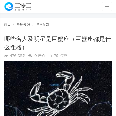
Togg
navig
首页
星座知识
星座配对
哪些名人及明星是巨蟹座（巨蟹座都是什
么性格）
476 阅读
0 评论
79 点赞