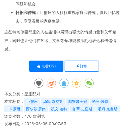
问题和机会。
怀旧和传统
：
巨蟹座的人往往重视家庭和传统，
喜欢回忆过
去，
享受温馨的家庭生活。
这些特点使巨蟹座
的人在生活中展现
出强大的情感力量
和关怀精
神，
同时也让他们在艺术、
文学等领域能够深
刻地表达和传递情
感。
点赞(
79
)
打赏
本文分类：
星座配对
本文标签：
巨蟹座
汤姆·汉克斯
戴安娜王妃
哈里·波特
J.K.罗琳
西尔莎·罗南
凯文·哈特
帕蒂·史密斯
汤姆·克鲁斯
浏览次数：
476
次浏览
发布日期：2025-05-05 00:07:53