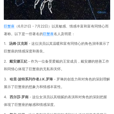
巨蟹座
（6月21日
-
7月22日）以其敏感、
情感丰富和富有同情心而
著称。
以下是一些著名的
巨蟹座
名人及明星
：
1.
汤姆·汉克斯
-
这位演员以其温暖
和富有同情心的角
色演绎展示了
巨蟹
座的情感深度和善
良。
2.
戴安娜王妃
-
作为一位备受爱戴的王室成员，
戴安娜的慈善工作
和同情心体现了巨
蟹座的无私和关怀
。
3.
哈里·波特系列作者J.K.罗琳
-
罗琳的创造力和对
角色的深刻理解
展
示了巨蟹座的想象
力和情感丰富性。
4.
西尔莎·罗南
-
这位女演员以其细
腻的表演和对角色
的深刻把握
体现了
巨蟹座的敏感和情
感深度。