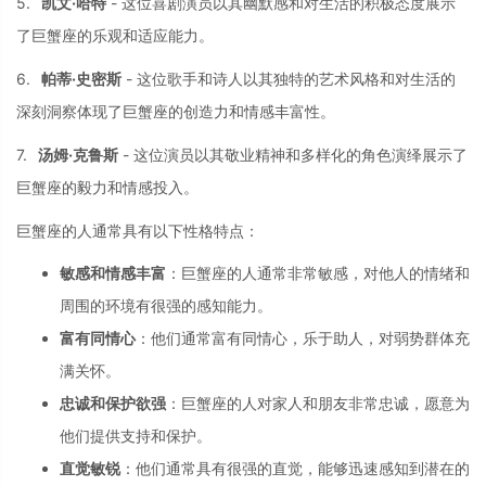
5.
凯文·哈特
-
这位喜剧演员以其
幽默感和对生活的
积极态度展示
了巨
蟹座的乐观和适应
能力。
6.
帕蒂·史密斯
-
这位歌手和诗人以
其独特的艺术风格
和对生活的
深刻洞
察体现了巨蟹座的
创造力和情感丰富
性。
7.
汤姆·克鲁斯
-
这位演员以其敬业
精神和多样化的角
色演绎展示了
巨蟹
座的毅力和情感投
入。
巨蟹座的人通常具
有以下性格特点：
敏感和情感丰富
：
巨蟹座的人通常非常敏感，
对他人的情绪和
周
围的环境有很强的
感知能力。
富有同情心
：
他们通常富有同情心，
乐于助人，
对弱势群体充
满关怀。
忠诚和保护欲强
：
巨蟹座的人对家人
和朋友非常忠诚，
愿意为
他们提供支持和保护。
直觉敏锐
：
他们通常具有很强的直觉，
能够迅速感知到潜
在的