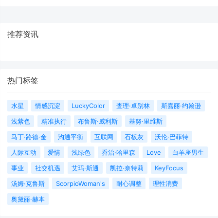
推荐资讯
热门标签
水星
情感沉淀
LuckyColor
查理·卓别林
斯嘉丽·约翰逊
浅紫色
精准执行
布鲁斯·威利斯
基努·里维斯
马丁·路德·金
沟通平衡
互联网
石板灰
沃伦·巴菲特
人际互动
爱情
浅绿色
乔治·哈里森
Love
白羊座男生
事业
社交机遇
艾玛·斯通
凯拉·奈特莉
KeyFocus
汤姆·克鲁斯
ScorpioWoman's
耐心调整
理性消费
奥黛丽·赫本