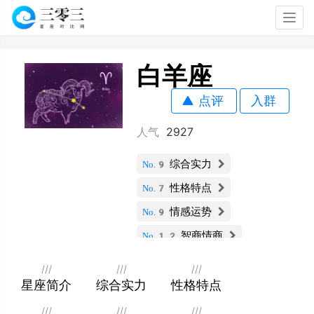
Togg
navig
白羊座
点评
入群
人气
2927
综合实力
No.9
性格特点
No.7
情感运势
No.9
智商情商
No.12
财运指数
No.9
///
///
///
社交能力
星座简介
综合实力
性格特点
No.7
职业发展
No.5
///
///
///