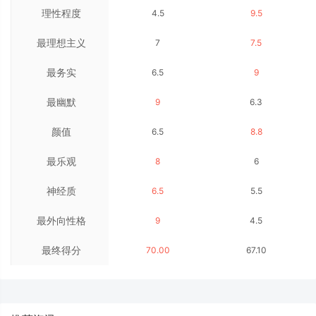
理性程度
4.5
9.5
最理想主义
7
7.5
最务实
6.5
9
最幽默
9
6.3
颜值
6.5
8.8
最乐观
8
6
神经质
6.5
5.5
最外向性格
9
4.5
最终得分
70.00
67.10