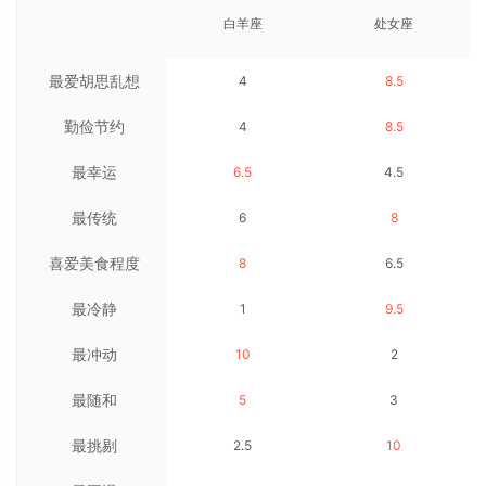
白羊座
处女座
最爱胡思乱想
4
8.5
勤俭节约
4
8.5
最幸运
6.5
4.5
最传统
6
8
喜爱美食程度
8
6.5
最冷静
1
9.5
最冲动
10
2
最随和
5
3
最挑剔
2.5
10