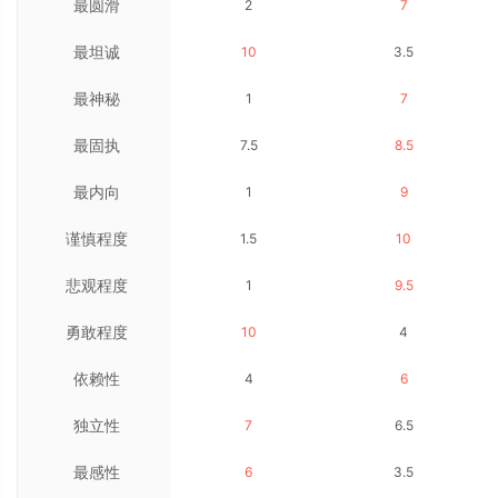
最圆滑
2
7
最坦诚
10
3.5
最神秘
1
7
最固执
7.5
8.5
最内向
1
9
谨慎程度
1.5
10
悲观程度
1
9.5
勇敢程度
10
4
依赖性
4
6
独立性
7
6.5
最感性
6
3.5