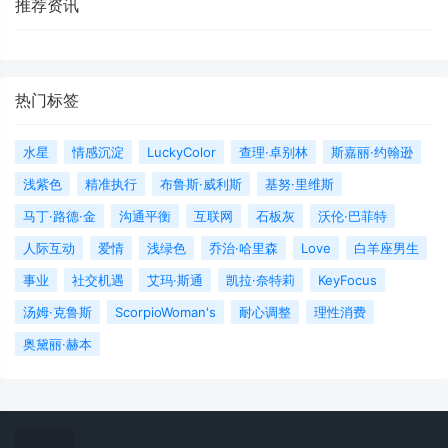
推荐资讯
热门标签
水星
情感沉淀
LuckyColor
查理·卓别林
斯嘉丽·约翰逊
浅紫色
精准执行
布鲁斯·威利斯
基努·里维斯
马丁·路德·金
沟通平衡
互联网
石板灰
沃伦·巴菲特
人际互动
爱情
浅绿色
乔治·哈里森
Love
白羊座男生
事业
社交机遇
艾玛·斯通
凯拉·奈特莉
KeyFocus
汤姆·克鲁斯
ScorpioWoman's
耐心调整
理性消费
奥黛丽·赫本