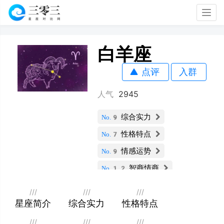
Togg
navig
白羊座
点评
入群
人气
2945
综合实力
No.9
性格特点
No.7
情感运势
No.9
智商情商
No.12
财运指数
No.9
///
///
///
社交能力
星座简介
综合实力
性格特点
No.7
职业发展
No.5
///
///
///