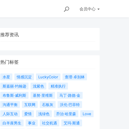
会员
中心
推荐资讯
热门标签
水星
情感沉淀
LuckyColor
查理·卓别林
斯嘉丽·约翰逊
浅紫色
精准执行
布鲁斯·威利斯
基努·里维斯
马丁·路德·金
沟通平衡
互联网
石板灰
沃伦·巴菲特
人际互动
爱情
浅绿色
乔治·哈里森
Love
白羊座男生
事业
社交机遇
艾玛·斯通