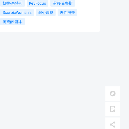
凯拉·奈特莉
KeyFocus
汤姆·克鲁斯
ScorpioWoman's
耐心调整
理性消费
奥黛丽·赫本