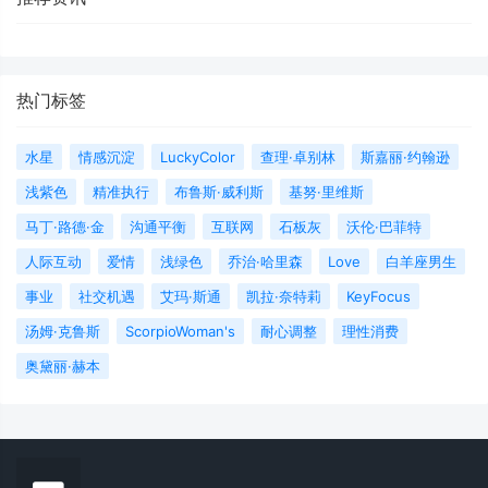
热门标签
水星
情感沉淀
LuckyColor
查理·卓别林
斯嘉丽·约翰逊
浅紫色
精准执行
布鲁斯·威利斯
基努·里维斯
马丁·路德·金
沟通平衡
互联网
石板灰
沃伦·巴菲特
人际互动
爱情
浅绿色
乔治·哈里森
Love
白羊座男生
事业
社交机遇
艾玛·斯通
凯拉·奈特莉
KeyFocus
汤姆·克鲁斯
ScorpioWoman's
耐心调整
理性消费
奥黛丽·赫本