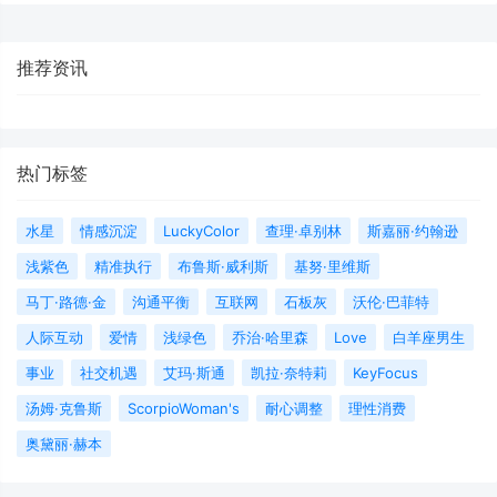
推荐资讯
热门标签
水星
情感沉淀
LuckyColor
查理·卓别林
斯嘉丽·约翰逊
浅紫色
精准执行
布鲁斯·威利斯
基努·里维斯
马丁·路德·金
沟通平衡
互联网
石板灰
沃伦·巴菲特
人际互动
爱情
浅绿色
乔治·哈里森
Love
白羊座男生
事业
社交机遇
艾玛·斯通
凯拉·奈特莉
KeyFocus
汤姆·克鲁斯
ScorpioWoman's
耐心调整
理性消费
奥黛丽·赫本