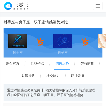
Togg
navig
射手座与狮子座、双子座情感运势对比
射手座
狮子座
双
综合实力
|
性格特点
|
情感运势
|
智商情商
|
财运指数
|
社交能力
|
职业发展
通过对情感运势领域共计8项关键指标的深入分析与系统整理，
我们全面评估了射手座、狮子座、双子座的情感运势。