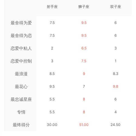
射手座
狮子座
双子座
最舍得为爱
7.5
9.5
6
最舍得为恋
人花钱
7.5
9.5
6
恋爱中粘人
人花钱
2
6.5
3
恋爱中控制
程度
3
7.5
1
最浪漫
欲
8.5
9
8.3
最花心
9.5
7
9.8
最忠诚星座
5.5
8
6
专情
5.5
8
4
最终得分
30.00
51.00
24.50