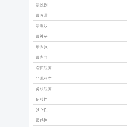
最挑剔
最圆滑
最坦诚
最神秘
最固执
最内向
谨慎程度
悲观程度
勇敢程度
依赖性
独立性
最感性