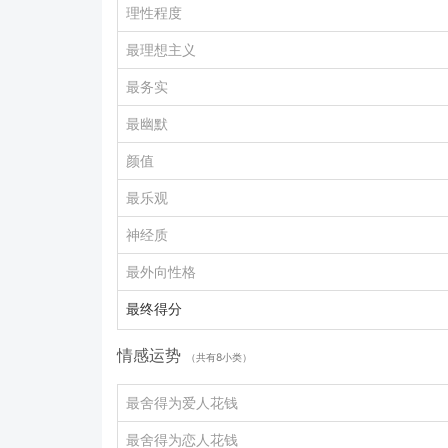
理性程度
最理想主义
最务实
最幽默
颜值
最乐观
神经质
最外向性格
最终得分
情感运势
（共有8小类）
最舍得为爱人花钱
最舍得为恋人花钱