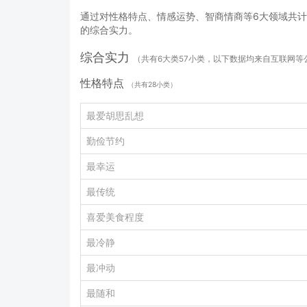
通过对性格特点、情感运势、智商情商等6大领域共计
的综合实力。
综合实力
（共有6大类57小类，以下数据均来自互联网
性格特点
（共有28小类）
最爱胡思乱想
勤俭节约
最幸运
最传统
喜爱美食程度
最冷静
最冲动
最随和