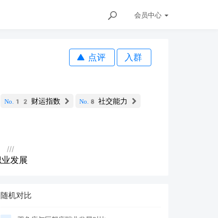
会员
中心
点评
入群
财运指数
社交能力
No.12
No.8
///
职业发展
随机对比