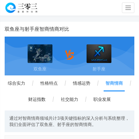
Togg
navig
双鱼座与射手座智商情商对比
双鱼座
射手座
综合实力
|
性格特点
|
情感运势
|
智商情商
|
财运指数
|
社交能力
|
职业发展
通过对智商情商领域共计3项关键指标的深入分析与系统整理，
我们全面评估了双鱼座、射手座的智商情商。