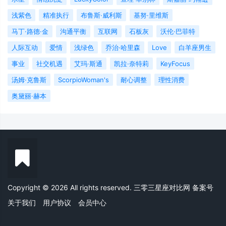
浅紫色
精准执行
布鲁斯·威利斯
基努·里维斯
马丁·路德·金
沟通平衡
互联网
石板灰
沃伦·巴菲特
人际互动
爱情
浅绿色
乔治·哈里森
Love
白羊座男生
事业
社交机遇
艾玛·斯通
凯拉·奈特莉
KeyFocus
汤姆·克鲁斯
ScorpioWoman's
耐心调整
理性消费
奥黛丽·赫本
Copyright © 2026 All rights reserved. 三零三星座对比网
备案号
关于我们
用户协议
会员中心