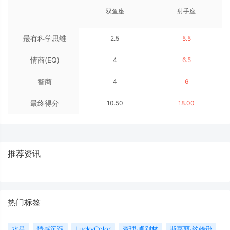
双鱼座
射手座
最有科学思维
2.5
5.5
情商(EQ)
4
6.5
智商
4
6
最终得分
10.50
18.00
推荐资讯
热门标签
水星
情感沉淀
LuckyColor
查理·卓别林
斯嘉丽·约翰逊