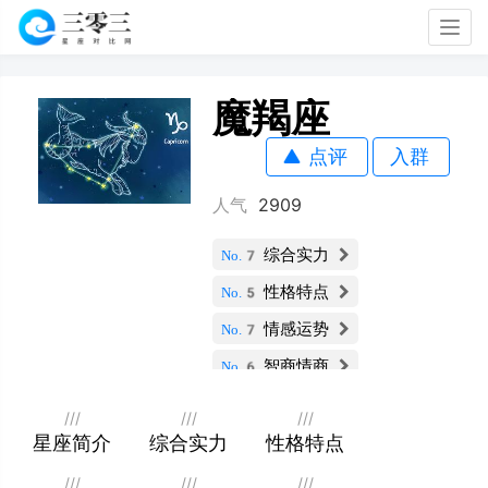
Togg
navig
魔羯座
点评
入群
人气
2909
综合实力
No.7
性格特点
No.5
情感运势
No.7
智商情商
No.6
财运指数
No.1
///
///
///
社交能力
星座简介
综合实力
性格特点
No.12
职业发展
No.3
///
///
///