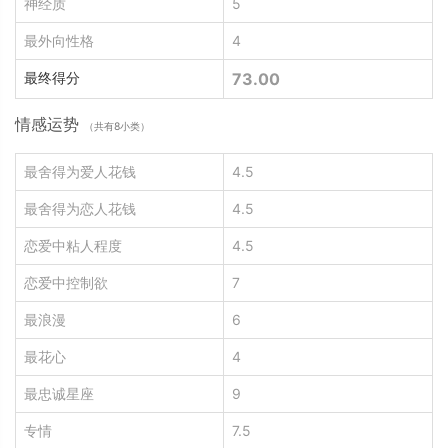
神经质
5
最外向性格
4
最终得分
73.00
情感运势
（共有8小类）
最舍得为爱人花钱
4.5
最舍得为恋人花钱
4.5
恋爱中粘人程度
4.5
恋爱中控制欲
7
最浪漫
6
最花心
4
最忠诚星座
9
专情
7.5