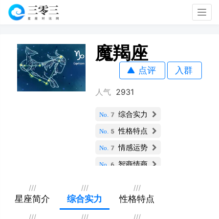
Togg
navig
魔羯座
点评
入群
人气
2931
综合实力
No.7
性格特点
No.5
情感运势
No.7
智商情商
No.6
财运指数
No.1
///
///
///
社交能力
星座简介
综合实力
性格特点
No.12
职业发展
No.3
///
///
///