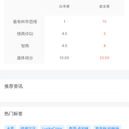
白羊座
处女座
最有科学思维
1
10
情商(EQ)
4.5
5
智商
4.5
8
最终得分
10.00
23.00
推荐资讯
热门标签
水星
情感沉淀
LuckyColor
查理·卓别林
斯嘉丽·约翰逊