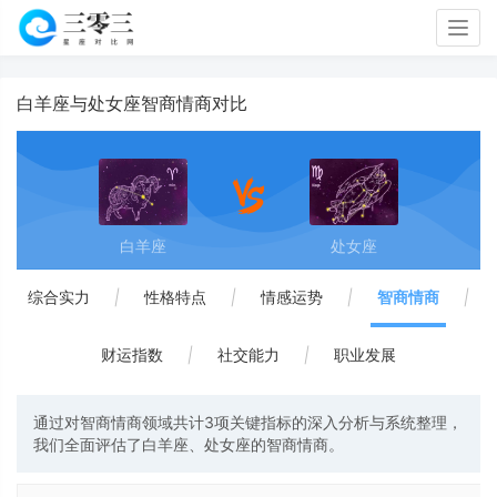
Togg
navig
白羊座与处女座智商情商对比
白羊座
处女座
综合实力
|
性格特点
|
情感运势
|
智商情商
|
财运指数
|
社交能力
|
职业发展
通过对智商情商领域共计3项关键指标的深入分析与系统整理，
我们全面评估了白羊座、处女座的智商情商。