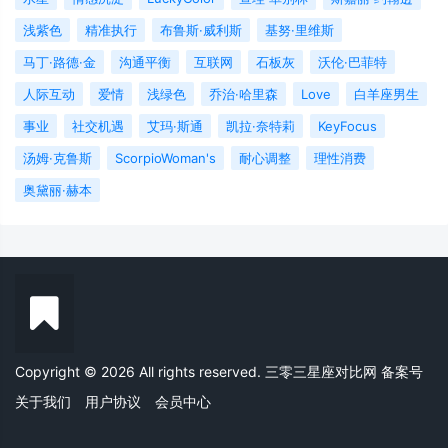
浅紫色
精准执行
布鲁斯·威利斯
基努·里维斯
马丁·路德·金
沟通平衡
互联网
石板灰
沃伦·巴菲特
人际互动
爱情
浅绿色
乔治·哈里森
Love
白羊座男生
事业
社交机遇
艾玛·斯通
凯拉·奈特莉
KeyFocus
汤姆·克鲁斯
ScorpioWoman's
耐心调整
理性消费
奥黛丽·赫本
Copyright © 2026 All rights reserved. 三零三星座对比网
备案号
关于我们
用户协议
会员中心