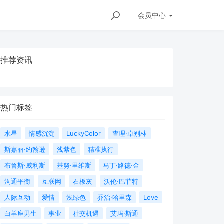
会员
中心
推荐资讯
热门标签
水星
情感沉淀
LuckyColor
查理·卓别林
斯嘉丽·约翰逊
浅紫色
精准执行
布鲁斯·威利斯
基努·里维斯
马丁·路德·金
沟通平衡
互联网
石板灰
沃伦·巴菲特
人际互动
爱情
浅绿色
乔治·哈里森
Love
白羊座男生
事业
社交机遇
艾玛·斯通