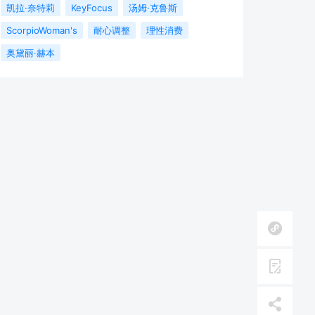
凯拉·奈特莉
KeyFocus
汤姆·克鲁斯
ScorpioWoman's
耐心调整
理性消费
奥黛丽·赫本