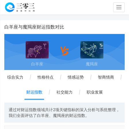
Togg
navig
白羊座与魔羯座财运指数对比
白羊座
魔羯座
综合实力
|
性格特点
|
情感运势
|
智商情商
|
财运指数
|
社交能力
|
职业发展
通过对财运指数领域共计2项关键指标的深入分析与系统整理，
我们全面评估了白羊座、魔羯座的财运指数。