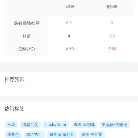
白羊座
魔羯座
最有赚钱欲望
6.5
9
财富
4
8.5
最终得分
10.50
17.50
推荐资讯
热门标签
水星
情感沉淀
LuckyColor
查理·卓别林
斯嘉丽·约翰逊
浅紫色
精准执行
布鲁斯·威利斯
基努·里维斯