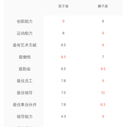
双子座
狮子座
创新能力
9
6
运动能力
8
9
最有艺术天赋
6.5
8
最懒惰
8.5
7
最勤奋
6.5
8.5
最佳员工
7.8
9
最佳领导
7.5
10
最佳事业伙伴
7.8
8.3
领导能力
4.5
9