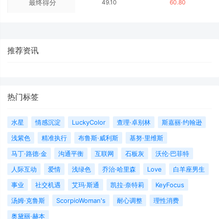
最终得分
49.10
60.80
推荐资讯
热门标签
水星
情感沉淀
LuckyColor
查理·卓别林
斯嘉丽·约翰逊
浅紫色
精准执行
布鲁斯·威利斯
基努·里维斯
马丁·路德·金
沟通平衡
互联网
石板灰
沃伦·巴菲特
人际互动
爱情
浅绿色
乔治·哈里森
Love
白羊座男生
事业
社交机遇
艾玛·斯通
凯拉·奈特莉
KeyFocus
汤姆·克鲁斯
ScorpioWoman's
耐心调整
理性消费
奥黛丽·赫本