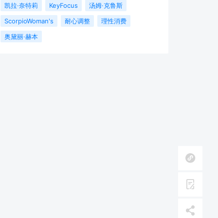
凯拉·奈特莉
KeyFocus
汤姆·克鲁斯
ScorpioWoman's
耐心调整
理性消费
奥黛丽·赫本