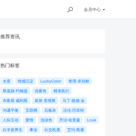
会员
中心
推荐资讯
热门标签
水星
情感沉淀
LuckyColor
查理·卓别林
斯嘉丽·约翰逊
浅紫色
精准执行
布鲁斯·威利斯
基努·里维斯
马丁·路德·金
沟通平衡
互联网
石板灰
沃伦·巴菲特
人际互动
爱情
浅绿色
乔治·哈里森
Love
白羊座男生
事业
社交机遇
艾玛·斯通