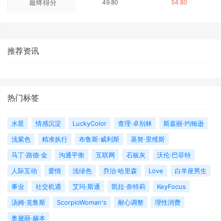
最终得分
49.80
54.80
推荐资讯
热门标签
水星
情感沉淀
LuckyColor
查理·卓别林
斯嘉丽·约翰逊
浅紫色
精准执行
布鲁斯·威利斯
基努·里维斯
马丁·路德·金
沟通平衡
互联网
石板灰
沃伦·巴菲特
人际互动
爱情
浅绿色
乔治·哈里森
Love
白羊座男生
事业
社交机遇
艾玛·斯通
凯拉·奈特莉
KeyFocus
汤姆·克鲁斯
ScorpioWoman's
耐心调整
理性消费
奥黛丽·赫本