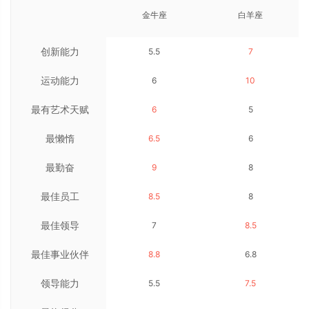
金牛座
白羊座
创新能力
5.5
7
运动能力
6
10
最有艺术天赋
6
5
最懒惰
6.5
6
最勤奋
9
8
最佳员工
8.5
8
最佳领导
7
8.5
最佳事业伙伴
8.8
6.8
领导能力
5.5
7.5