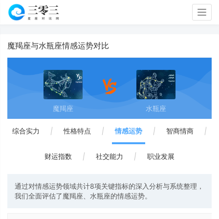
Togg
navig
魔羯座与水瓶座情感运势对比
魔羯座
水瓶座
综合实力
|
性格特点
|
情感运势
|
智商情商
|
财运指数
|
社交能力
|
职业发展
通过对情感运势领域共计8项关键指标的深入分析与系统整理，
我们全面评估了魔羯座、水瓶座的情感运势。