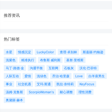
推荐资讯
热门标签
水星
情感沉淀
LuckyColor
查理·卓别林
斯嘉丽·约翰逊
浅紫色
精准执行
布鲁斯·威利斯
基努·里维斯
马丁·路德·金
沟通平衡
互联网
石板灰
沃伦·巴菲特
人际互动
爱情
浅绿色
乔治·哈里森
Love
白羊座男生
事业
社交机遇
艾玛·斯通
凯拉·奈特莉
KeyFocus
汤姆·克鲁斯
ScorpioWoman's
耐心调整
理性消费
奥黛丽·赫本