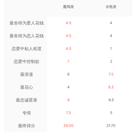
魔羯座
水瓶座
最舍得为爱人花钱
4.5
4
最舍得为恋人花钱
4.5
4
恋爱中粘人程度
4.5
1
恋爱中控制欲
7
2
最浪漫
6
7.5
最花心
4
8.3
最忠诚星座
9
6.5
专情
7.5
5
最终得分
39.00
21.70