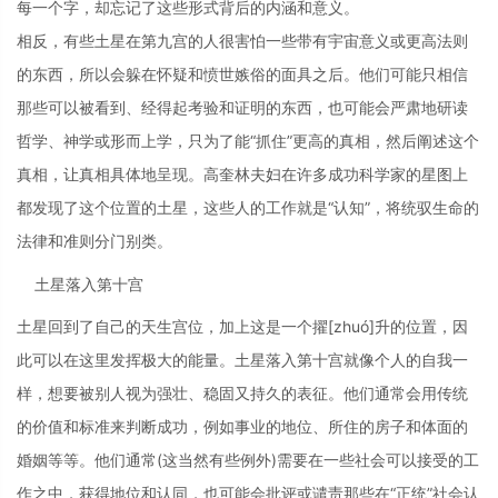
每一个字，却忘记了这些形式背后的内涵和意义。
相反，有些土星在第九宫的人很害怕一些带有宇宙意义或更高法则
的东西，所以会躲在怀疑和愤世嫉俗的面具之后。他们可能只相信
那些可以被看到、经得起考验和证明的东西，也可能会严肃地研读
哲学、神学或形而上学，只为了能“抓住”更高的真相，然后阐述这个
真相，让真相具体地呈现。高奎林夫妇在许多成功科学家的星图上
都发现了这个位置的土星，这些人的工作就是“认知”，将统驭生命的
法律和准则分门别类。
土星落入第十宫
土星回到了自己的天生宫位，加上这是一个擢[zhuó]升的位置，因
此可以在这里发挥极大的能量。土星落入第十宫就像个人的自我一
样，想要被别人视为强壮、稳固又持久的表征。他们通常会用传统
的价值和标准来判断成功，例如事业的地位、所住的房子和体面的
婚姻等等。他们通常(这当然有些例外)需要在一些社会可以接受的工
作之中，获得地位和认同，也可能会批评或谴责那些在“正统”社会认