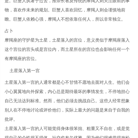
是。巨蟹人执著于过去，推崇长者及传统的摩羯人则关注眼前的事
物，喜欢作未来的规划。巨蟹人喜欢回忆，摩羯人则会谨慎地前
瞻。巨蟹人依赖心强，摩羯人不想依靠任何人，所以非常独立。
占卜
摩羯座的守护星为土星，土星落入的宫位，意义类似于摩羯座落入
这个宫位的宫头或是宫位内，而土星所在的宫位也会影响任何一个
有摩羯座的宫位。
土星落入第一宫
土星落入第一宫的人通常都是心不甘情不愿地去面对人生。他们会
小心翼翼地向外探索，内心总是期待最坏的事情发生，不停地担心
自己无法达到标准。然而，他们必须去挑战自己。这些人经常想象
别人在不停地讨论或评价他们，实际上最大的问题是来自于自我的
批评。
土星落入第一宫的人可能觉得身体很笨拙、粗重又不自在，或是觉
得自己的个性很不得体，社交也有欠优雅。因为他们很难觉得放松