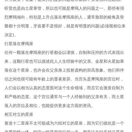
听觉也是由土星掌管，所以也可能是摩羯人的问题之一。那些有强
烈摩羯倾向，特别是上升点落在摩羯座的人，通常脸部的棱角及骨
骼都十分明显，牙齿要不是很好，就是有明显的问题(必须视相位来
决定)。
行星落在摩羯座
任何一颗落在摩羯座的行星都会以谨慎，自制和压抑的方式表现出
来，这颗行星也可以描述此人人生经验中的父亲。金星和火星如果
落在这个星座，也许会在父亲身上投射虚构的崇高形象。他们和伴
侣之间也很可能有年龄上的显著差异。当宫头是摩羯座的宫位时，
人们会以相当认真的态度面对这个生命领域，而且它会激发自制力
和严格的态度。这个宫位通常与一个人经验到的父亲有关，而土星
落入的宫位及相位，也能提供更多这方面的资讯。
相互对立的星座
黄道十二星座不太可能成为六组对立的星座，因为它们彼此是一个
连贯的统一体。特定一组星座的任何一方，都无法在缺乏对立星座