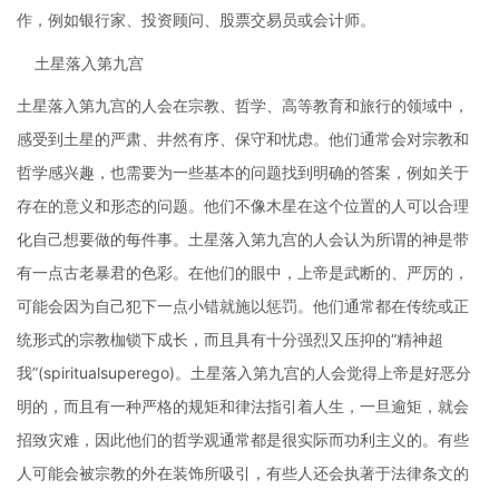
作，例如银行家、投资顾问、股票交易员或会计师。
土星落入第九宫
土星落入第九宫的人会在宗教、哲学、高等教育和旅行的领域中，
感受到土星的严肃、井然有序、保守和忧虑。他们通常会对宗教和
哲学感兴趣，也需要为一些基本的问题找到明确的答案，例如关于
存在的意义和形态的问题。他们不像木星在这个位置的人可以合理
化自己想要做的每件事。土星落入第九宫的人会认为所谓的神是带
有一点古老暴君的色彩。在他们的眼中，上帝是武断的、严厉的，
可能会因为自己犯下一点小错就施以惩罚。他们通常都在传统或正
统形式的宗教枷锁下成长，而且具有十分强烈又压抑的“精神超
我”(spiritualsuperego)。土星落入第九宫的人会觉得上帝是好恶分
明的，而且有一种严格的规矩和律法指引着人生，一旦逾矩，就会
招致灾难，因此他们的哲学观通常都是很实际而功利主义的。有些
人可能会被宗教的外在装饰所吸引，有些人还会执著于法律条文的