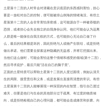
土星落十二宫的人时常会对潜藏在意识底层的东西感到害怕，担心
要是一放松对自己的控制，便可能被排山倒海的情绪淹没。有些土
星落第十二宫的人会非常害怕亲密感，这可能源自于一种被吞噬的
恐惧，或者担心会失去独立的自我身份认同。他们可能会认为远离
人群是唯一能保住自我主权的方式，也可能担心无论自己做了什
么，最后的结果都是坏的，因此拒绝与人或物产生联结，或是拒绝
做出承诺。他们需要去探索这种隐藏的无益感，并将它挖掘出来。
当他们这么做时，可能会害怕这整个情绪和感受的领域(第十二宫)，
然后寻求庇护，最后只能“活在自己的脑子里”。
正面的土星特质可以帮助土星第十二宫的人度过困境，例如认清天
生的局限、接受责任和义务，或是发展出直接而清楚的常识。有些
土星落第十二宫的人能够展现一种深层的内在智慧，指引自己渡过
难关，但要是他们与生命的其他部分过于疏离、有过度的物质倾
向，或是拒绝检视自己的心理问题，都可能会造成痛苦和折磨。向