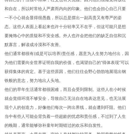
和自在，所以时常给人严肃而内向的印象。他们也会担心自己只要
一不小心就会显得很愚蠢，所以总是摆出一副高贵又有尊严的姿
态。这些人表面上看起来也许十分轻率又不在乎，但这可能只是想
要掩饰心中的质疑和不安全感。外人也许会把他们的缺乏自信和沉
默寡言，解读成冷漠和不友善。
他们通常都很有(或是可以培养)责任感，愿意为人生努力地付出，因
为他们需要向全世界证明自我的价值，也渴望自己的“得体表现”可以
获得集体的肯定。基于这些原因，他们往往会野心勃勃地展现出钢
铁般的意志，努力地出人头地。
他们的早年生活通常都很困难，而且会受到限制。这些人在小时候
就会觉得环境不够安全，导致自己无法自在地表达意见，也无法展
现个人的创造力，好像他们每次一跨出界线，就会遭到吓阻。他们
当中有些人可能会背负着一些超龄的忧虑和责任感，不过到了人生
的晚期，通常能够弥补童年时期错过的欢乐和自发性。