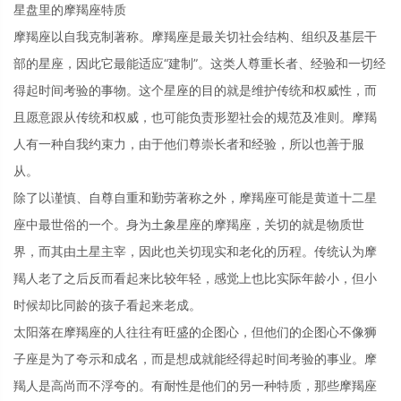
星盘里的摩羯座特质
摩羯座以自我克制著称。摩羯座是最关切社会结构、组织及基层干
部的星座，因此它最能适应“建制”。这类人尊重长者、经验和一切经
得起时间考验的事物。这个星座的目的就是维护传统和权威性，而
且愿意跟从传统和权威，也可能负责形塑社会的规范及准则。摩羯
人有一种自我约束力，由于他们尊崇长者和经验，所以也善于服
从。
除了以谨慎、自尊自重和勤劳著称之外，摩羯座可能是黄道十二星
座中最世俗的一个。身为土象星座的摩羯座，关切的就是物质世
界，而其由土星主宰，因此也关切现实和老化的历程。传统认为摩
羯人老了之后反而看起来比较年轻，感觉上也比实际年龄小，但小
时候却比同龄的孩子看起来老成。
太阳落在摩羯座的人往往有旺盛的企图心，但他们的企图心不像狮
子座是为了夸示和成名，而是想成就能经得起时间考验的事业。摩
羯人是高尚而不浮夸的。有耐性是他们的另一种特质，那些摩羯座