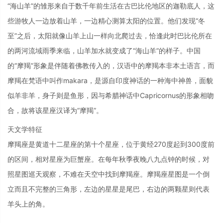
“海山羊”的雏形来自于数千年前生活在古巴比伦地区的迦勒底人，这
些游牧人一边放着山羊，一边精心测算太阳的位置。他们发现“冬
至”之后，太阳就像山羊上山一样向北爬过去，恰逢此时巴比伦所在
的两河流域雨季来临，山羊加水就变成了“海山羊”的样子。中国
的“摩羯”形象是伴随着佛教传入的，汉语中的摩羯本非本土语言，而
摩羯在梵语中叫作makara，是源自印度神话的一种海中神兽，面貌
似羊非羊，身子则是鱼形，因与希腊神话中Capricornus的形象相吻
合，故将该星座汉译为“摩羯”。
天文学特征
摩羯座是黄道十二星座的第十个星座，位于黄经270度起到300度前
的区间，相对星座为巨蟹座。在每年秋季夜晚八九点钟的时候，对
照星图巡天观察，不难在天空中找到摩羯座。摩羯座星图是一个倒
立而且不完整的三角形，左边的星星是尾巴，右边的两颗星则代表
羊头上的角。