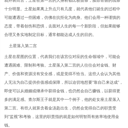
就外表而言，土星在第一宫的人身材都比较苗条，脸部骨骼的线条
十分明显。土星如果离上升点只有几度，就代表他们诞生的过程中
可能遭遇过一些困难，仿佛在抗拒化为肉身。他们会用一种谨慎的
态度，带着创伤和恐惧，去面对人生的每一个新阶段，但如果能够
合理又务实地制定目标，通常都能达成人生的目的。
土星落入第二宫
土星在星图的位置，代表我们在该宫位对应的生命领域中，可能会
遭遇困难、限制和考验。土星落入第二宫的人往往会对金钱、财
产、价值和资源没有安全感，或是觉得不恰当。这些人会认为其他
人无法为自己提供价值感或保障，所以迫切地想要“靠自己来达成”，
即使可以从婚姻或继承中获得金钱，也仍然会自己赚钱，以获得更
多的满足感。查尔斯王子就是其中一个例子，他的处女座土星落入
第二宫。有些人就算含着金汤匙出生，仍然会觉得自己的职责受
到“监视”和考验，这里的职责指的就是如何明智而有效率地使用金
钱。