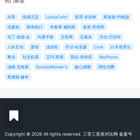
热门标签
水星
情感沉淀
LuckyColor
查理·卓别林
斯嘉丽·约翰逊
浅紫色
精准执行
布鲁斯·威利斯
基努·里维斯
马丁·路德·金
沟通平衡
互联网
石板灰
沃伦·巴菲特
人际互动
爱情
浅绿色
乔治·哈里森
Love
白羊座男生
事业
社交机遇
艾玛·斯通
凯拉·奈特莉
KeyFocus
汤姆·克鲁斯
ScorpioWoman's
耐心调整
理性消费
奥黛丽·赫本
Copyright © 2026 All rights reserved. 三零三星座对比网
备案号