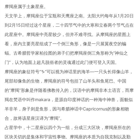
摩羯座属于土象星座。
天文学上，摩羯座位于宝瓶和天鹰座之南。太阳大约每年从1月20日
到2月15日经过这个星座，二十四节气中的大寒和立春两个节气点在
此星座中。摩羯座中亮星较少，但并不难寻找。从摩羯座的星图上
看，座内主要亮星组成了一个倒三角形，像是一只展翼夜空的蝙
蝠。古希腊哲学家柏拉图的弟子们把摩羯座倒三角形称为“神仙之
门”，认为地面上超凡脱俗者的灵魂通过此门便可登入天国。
摩羯座的象征符号“♑”可以视为神话里的海羊—一只头长得像山羊，
尾部却像鱼的生物，摩羯座的符号包括了山羊头和鱼尾巴。中国
的“摩羯”形象是伴随着佛教传入的，汉语中的摩羯非本土语言，而摩
羯在梵语中叫作makara，是源自印度神话的一种海中神兽，面貌似
羊非羊，身子则是鱼形，因与希腊神话中Capricornus的形象相吻
合，故将该星座汉译为“摩羯”。
占星学中，十二星座以四个为一组，分成三大区块，摩羯座所在的
区块关切的是集体和宇宙性事物。摩羯座的本质为自我克制以及勤