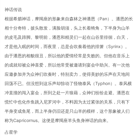
神话传说
根据希腊神话，摩羯座的形象来自森林之神潘恩（Pan）。潘恩的长
相十分奇特，披头散发，满脸胡须，头上长着犄角，下半身为山羊
的皮毛及蹄脚。黎明前，潘恩和精灵们一起在山谷里徘徊，白天，
才是他入眠的时间，而夜里，总是会吹奏着他的排箫（Syrinx）。
由于潘恩的相貌很丑，所以他的爱情经常是失败的。但他在音乐上
的成就却被众神喜爱，所以他常受被邀请到宴会中助兴。有一次他
应邀参加并为众神们吹奏时，特别卖力，使得美妙的乐声在天地间
回荡不已。但没想到这乐声却惊动了怪物泰风（Typhon）。泰风横
冲直撞的闯入宴会，所到之处一片狼藉，众神们纷纷走避。潘恩在
慌忙中也化作鱼跳入尼罗河中，不料因为太过紧张的关系，只有下
半身变成鱼尾，而上半身仍旧还是只山羊的模样，这个形象被人们
称为Capricornus。这便是摩羯座羊头鱼身神话的由来。
占星学