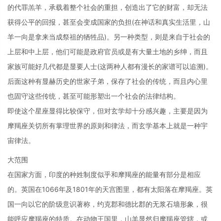
的代罪羔羊，承载着整个社会的重担，创造出了它的财富，却无法
获得公平的回报，甚至会变成国家的负担(在神话和真实生活里，山
羊一向是拿来当成祭祖的牺牲品)。另一种类型，则是来自于社会的
上层和中上层，他们可能是政府官员或是有大量土地的乡绅，而且
家族可能好几代都是显要人士(这两种人都有漫长的家谱可以追溯)。
后面这种有显赫历史的世家子弟，保存了社会的传统，而且内心里
也固守这些传统，甚至可能形塑出一个社会的法律结构。
即使这个星座显得比较保守，但对玄学却十分感兴趣，主要是因为
摩羯座关切所有掌理世界的原则和律法，而玄学基本上就是一种宇
宙律法。
大范围
在国家方面，印度的种姓制度似乎和摩羯座的能量有部分是相应
的。英国在1066年及1801年的天宫图里，都有太阳落在摩羯座。英
国一向以它的阶级意识著称，约克郡和德比郡的无浆石墙形象，很
能呼应摩羯座的特质。在动物王国里，山羊显然归摩羯座管辖，或