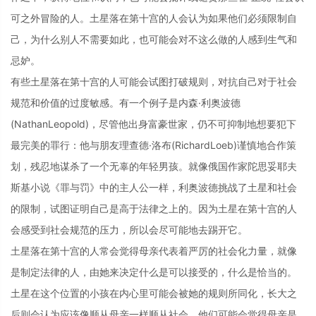
可之外冒险的人。土星落在第十宫的人会认为如果他们必须限制自
己，为什么别人不需要如此，也可能会对不这么做的人感到生气和
忌妒。
有些土星落在第十宫的人可能会试图打破规则，对抗自己对于社会
规范和价值的过度敏感。有一个例子是内森·利奥波德
(NathanLeopold)，尽管他出身富豪世家，仍不可抑制地想要犯下
最完美的罪行：他与朋友理查德·洛布(RichardLoeb)谨慎地合作策
划，残忍地谋杀了一个无辜的年轻男孩。就像俄国作家陀思妥耶夫
斯基小说《罪与罚》中的主人公一样，利奥波德挑战了土星和社会
的限制，试图证明自己是高于法律之上的。因为土星在第十宫的人
会感受到社会规范的压力，所以会尽可能地去踢开它。
土星落在第十宫的人常会觉得母亲代表着严厉的社会化力量，就像
是制定法律的人，由她来决定什么是可以接受的，什么是恰当的。
土星在这个位置的小孩在内心里可能会被她的规则所同化，长大之
后则会认为应该像顺从母亲一样顺从社会。他们可能会觉得母亲是