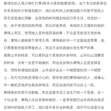
被强化的人很少匆忙行事(除非火星的能量很强)。这个专注的星座也
非常具组织力和规划能力，他们在时间上的规划能力对射手型的人
而言简直难以理解，这里指的时间规划包括日常生活，也包括一
生。由于有强烈的秩序感，所以对效率高、有组织力又懂得自制的
摩羯人而言，管理他人是件很容易的事，不论是否扮演主管的角
色，摩羯人都很善于掌理大局。摩羯座的另一个议题就是尊重，他
们尊重那些值得尊敬的人，而且不会轻易做出丧失尊严的事。
观察山羊的特质，可以看到这个星座的许多特性。山羊往山顶攀登
的时候，没有一步是不稳健的，而这会反映出摩羯人总是选择妥
当、理性和谨慎的道路，山羊或许会从一个峭壁跳到另一个峭壁
上，但方式仍然是谨慎小心的。那些有强烈摩羯倾向的人，就像山
羊一般机灵地评估着各种情况，而且知道何处可以向上一跃。
摩羯座的本质不但勤勉，而且是最关切工业生产的一个星座。在一
个社会里，摩羯人往往有两种典型，一是带有斯巴达作风和自我否
定倾向的低收入劳工，他们是许多社会的栋梁，或许可以说是社会