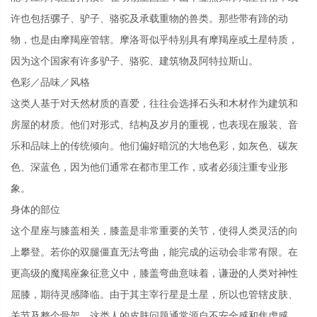
许也包括骡子、驴子、骆驼及承载重物的兽类。那些带有蹄的动
物，也是由摩羯座管辖。摩洛哥似乎特别具有摩羯座或土星特质，
因为这个国家有许多驴子、骆驼、建筑物及阿特拉斯山。
色彩／品味／风格
这类人基于对天然材质的喜爱，往往会选择石头和木材作为建筑和
房屋的材质。他们对形式、结构及岁月的重视，也表现在服装、音
乐和品味上的传统倾向。他们偏好暗沉的大地色彩，如灰色、碳灰
色、深蓝色，因为他们通常在都市里工作，或者必须注重专业形
象。
身体的部位
这个星座与膝盖相关，膝盖是非常重要的关节，使得人类灵活的向
上攀登。若你的双腿僵直无法弯曲，能完成的运动会非常有限。在
更高级的魔羯座象征意义中，膝盖弯曲意味着，谦逊的人类对神性
屈膝，期待灵感降临。由于其主宰行星是土星，所以也管辖皮肤、
关节及整个骨架，这类人的皮肤问题通常源自不安全感和焦虑感。