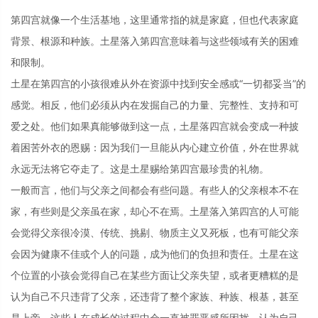
第四宫就像一个生活基地，这里通常指的就是家庭，但也代表家庭
背景、根源和种族。土星落入第四宫意味着与这些领域有关的困难
和限制。
土星在第四宫的小孩很难从外在资源中找到安全感或“一切都妥当”的
感觉。相反，他们必须从内在发掘自己的力量、完整性、支持和可
爱之处。他们如果真能够做到这一点，土星落四宫就会变成一种披
着困苦外衣的恩赐：因为我们一旦能从内心建立价值，外在世界就
永远无法将它夺走了。这是土星赐给第四宫最珍贵的礼物。
一般而言，他们与父亲之间都会有些问题。有些人的父亲根本不在
家，有些则是父亲虽在家，却心不在焉。土星落入第四宫的人可能
会觉得父亲很冷漠、传统、挑剔、物质主义又死板，也有可能父亲
会因为健康不佳或个人的问题，成为他们的负担和责任。土星在这
个位置的小孩会觉得自己在某些方面让父亲失望，或者更糟糕的是
认为自己不只违背了父亲，还违背了整个家族、种族、根基，甚至
是上帝。这些人在成长的过程中会一直被罪恶感所困扰，认为自己