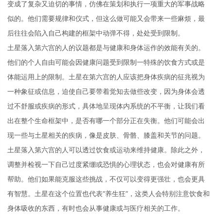
变成了复杂又迫切的事情，仿佛在策划和执行一项重大的军事战略
似的。他们需要规律和仪式，但这么做可能又会带来一些麻烦，最
后往往会陷入自己构建的框架中动弹不得，处处受到限制。
土星落入第六宫的人的议题都是与健康和身体运作的效能有关的。
他们的个人自由可能会因健康问题受到限制一特殊的饮食方式或是
体能运用上的限制。土星在第六宫的人应该把身体疾病的征兆视为
一种象征或信息，迫使自己要带着觉知去做些改变，因为身体会透
过不舒服或疾病的形式，具体地呈现体内系统的不平衡，让我们看
出在整个生命框架中，是否有哪一个部分正在失衡。他们可能会出
现一些与土星相关的疾病，像是皮肤、骨骼、膝盖和关节的问题。
土星落入第六宫的人可以透过饮食或运动来维持健康。除此之外，
调整并检视一下自己过度紧绷或恐惧的心理状态，也会对健康有所
帮助。他们如果能克服这些挑战，不仅可以变得更强壮，也会更具
有智慧。土星在这个位置也代表“养生狂”，这类人会特别注意饮食和
身体吸收的东西，有时也会从事健康或与医疗相关的工作。