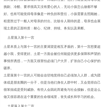
挑剔、冷酷、要求很高又没有爱心的人，无论小孩怎么做都不够
好。也有可能觉得母亲像是一种负担和责任，小孩需要去照顾她，
程度胜过于一般人对母亲的付出。比较令人期待的是，母亲也会展
现土星的正面特质：耐心、纪律、持续、务实以及果断。
土星落入第十一宫
土星本质上与第十一宫的主要渴望是相互矛盾的，第十一宫想要超
越小我，变得更好。土星一方面会被任何能提供更多保障和声望的
事情所诱惑，一方面又很害怕必须门户大开，扩张自己小心保护的
疆界。
土星落第十一宫的人可能会迫切地觉得自己必须加入人群，成为团
体或是朋友圈的一分子，但是当他们身在人群中时，又会觉得自己
很笨拙或是受到威胁。有些人会因此而避免与社会接触，但是这么
做又很容易在这个重要的生命领域里，丧失成长和学习的机会。
土星落入第十二宫