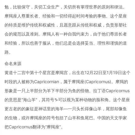
勉，比较保守，关切工业生产，关切所有掌理世界的原则和律法。
摩羯座人尊重长者、经验和一切经得起时间考验的事物。这个星座
的特质是维护传统和权威性，且愿意跟从传统和权威，负责形塑社
会的规范以及准则。摩羯人有一种自我约束力，由于他们尊崇长者
和经验，所以也善于服从，他们总是会选择妥当、理性和谨慎的道
路。
命名来源
黄道十二宫中第十个星宫是摩羯宫，出生在12月22日至1月19日这个
时段的人被称为Capricornian，属于摩羯座(Capricornus)。摩羯的
形象是一只上半部分为羊下半部分为鱼的怪物。拉丁语Capricornus
的意思是“海山羊"，其符号♑可以视为某种动物的脸和角。这个星座
更古老的的象征是神话里的海羊—一只头长得像山羊，尾部却像鱼
的生物，或许摩羯座的符号包括了山羊和鱼尾巴。中国的天文学家
把Capricornus翻译为“摩羯座”。