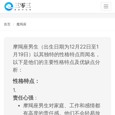
Togg
navig
首页
魔羯座
摩羯座男生（出生
日期为12月22
日至1
月19日）
以其独特的性格特
点而闻名，
以下是他们的主要
性格特点及优缺点
分
析：
性格特点：
1.
责任心强
：
摩羯座男生对家庭、
工作和感情都
有高度的责任感。
他们不会轻易放