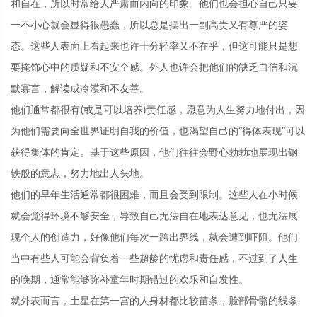
和自在，所以时常给人严肃而内向的印象。他们也会担心自己只要
一不小心就会显得很愚蠢，所以总是摆出一副高贵又有尊严的姿
态。这些人表面上看起来也许十分轻率又不在乎，但这可能只是想
要掩饰心中的质疑和不安全感。外人也许会把他们的缺乏自信和沉
默寡言，解读成冷漠和不友善。
他们通常都很有(或是可以培养)责任感，愿意为人生努力地付出，因
为他们需要向全世界证明自我的价值，也渴望自己的“得体表现”可以
获得集体的肯定。基于这些原因，他们往往会野心勃勃地展现出钢
铁般的意志，努力地出人头地。
他们的早年生活通常都很困难，而且会受到限制。这些人在小时候
就会觉得环境不够安全，导致自己无法自在地表达意见，也无法展
现个人的创造力，好像他们每次一跨出界线，就会遭到吓阻。他们
当中有些人可能会背负着一些超龄的忧虑和责任感，不过到了人生
的晚期，通常能够弥补童年时期错过的欢乐和自发性。
就外表而言，土星在第一宫的人身材都比较苗条，脸部骨骼的线条