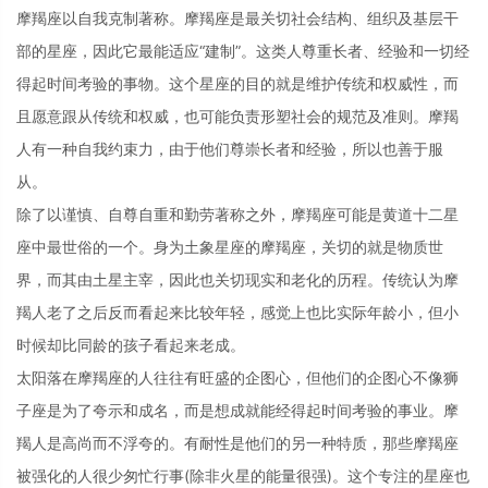
摩羯座以自我克制著称。摩羯座是最关切社会结构、组织及基层干
部的星座，因此它最能适应“建制”。这类人尊重长者、经验和一切经
得起时间考验的事物。这个星座的目的就是维护传统和权威性，而
且愿意跟从传统和权威，也可能负责形塑社会的规范及准则。摩羯
人有一种自我约束力，由于他们尊崇长者和经验，所以也善于服
从。
除了以谨慎、自尊自重和勤劳著称之外，摩羯座可能是黄道十二星
座中最世俗的一个。身为土象星座的摩羯座，关切的就是物质世
界，而其由土星主宰，因此也关切现实和老化的历程。传统认为摩
羯人老了之后反而看起来比较年轻，感觉上也比实际年龄小，但小
时候却比同龄的孩子看起来老成。
太阳落在摩羯座的人往往有旺盛的企图心，但他们的企图心不像狮
子座是为了夸示和成名，而是想成就能经得起时间考验的事业。摩
羯人是高尚而不浮夸的。有耐性是他们的另一种特质，那些摩羯座
被强化的人很少匆忙行事(除非火星的能量很强)。这个专注的星座也