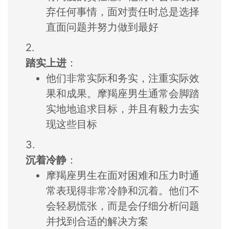
弃任何事情，
面对责任时总是选
择
直面问题并努力
做到最好
2.
踏实上进
：
他们非常实际和务实，
注重实际效
果和成果。
摩羯座男生通常会
脚踏
实地地追求目
标，
并且有毅力去实
现这些目标
3.
沉着冷静
：
摩羯座男生在面对
困难和压力时通
常
表现得非常冷静和
沉着。
他们不
会轻易慌张，
而是会仔细分析问
题
并找到合适的解
决方案