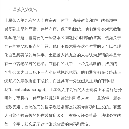
土星落入第九宫
土星落入第九宫的人会在宗教、哲学、高等教育和旅行的领域中，
感受到土星的严肃、井然有序、保守和忧虑。他们通常会对宗教和
哲学感兴趣，也需要为一些基本的问题找到明确的答案，例如关于
存在的意义和形态的问题。他们不像木星在这个位置的人可以合理
化自己想要做的每件事。土星落入第九宫的人会认为所谓的神是带
有一点古老暴君的色彩。在他们的眼中，上帝是武断的、严厉的，
可能会因为自己犯下一点小错就施以惩罚。他们通常都在传统或正
统形式的宗教枷锁下成长，而且具有十分强烈又压抑的“精神超
我”(spiritualsuperego)。土星落入第九宫的人会觉得上帝是好恶分
明的，而且有一种严格的规矩和律法指引着人生，一旦逾矩，就会
招致灾难，因此他们的哲学观通常都是很实际而功利主义的。有些
人可能会被宗教的外在装饰所吸引，有些人还会执著于法律条文的
每一个字，却忘记了这些形式背后的内涵和意义。