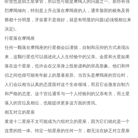
听觉也是由土星掌管，所以也可能是摩羯人的问题之一。那些有强
烈摩羯倾向，特别是上升点落在摩羯座的人，通常脸部的棱角及骨
骼都十分明显，牙齿要不是很好，就是有明显的问题(必须视相位来
决定)。
行星落在摩羯座
任何一颗落在摩羯座的行星都会以谨慎，自制和压抑的方式表现出
来，这颗行星也可以描述此人人生经验中的父亲。金星和火星如果
落在这个星座，也许会在父亲身上投射虚构的崇高形象。他们和伴
侣之间也很可能有年龄上的显著差异。当宫头是摩羯座的宫位时，
人们会以相当认真的态度面对这个生命领域，而且它会激发自制力
和严格的态度。这个宫位通常与一个人经验到的父亲有关，而土星
落入的宫位及相位，也能提供更多这方面的资讯。
相互对立的星座
黄道十二星座不太可能成为六组对立的星座，因为它们彼此是一个
连贯的统一体。特定一组星座的任何一方，都无法在缺乏对立星座