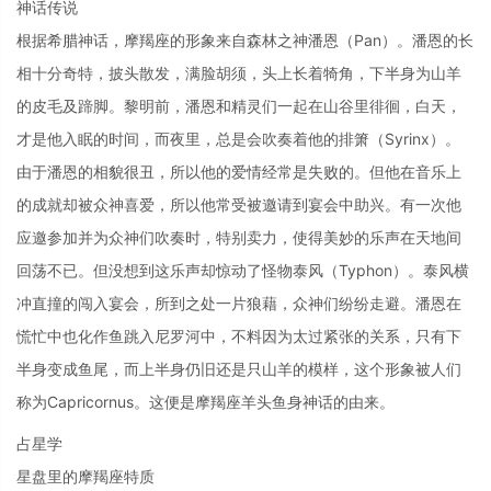
神话传说
根据希腊神话，摩羯座的形象来自森林之神潘恩（Pan）。潘恩的长
相十分奇特，披头散发，满脸胡须，头上长着犄角，下半身为山羊
的皮毛及蹄脚。黎明前，潘恩和精灵们一起在山谷里徘徊，白天，
才是他入眠的时间，而夜里，总是会吹奏着他的排箫（Syrinx）。
由于潘恩的相貌很丑，所以他的爱情经常是失败的。但他在音乐上
的成就却被众神喜爱，所以他常受被邀请到宴会中助兴。有一次他
应邀参加并为众神们吹奏时，特别卖力，使得美妙的乐声在天地间
回荡不已。但没想到这乐声却惊动了怪物泰风（Typhon）。泰风横
冲直撞的闯入宴会，所到之处一片狼藉，众神们纷纷走避。潘恩在
慌忙中也化作鱼跳入尼罗河中，不料因为太过紧张的关系，只有下
半身变成鱼尾，而上半身仍旧还是只山羊的模样，这个形象被人们
称为Capricornus。这便是摩羯座羊头鱼身神话的由来。
占星学
星盘里的摩羯座特质