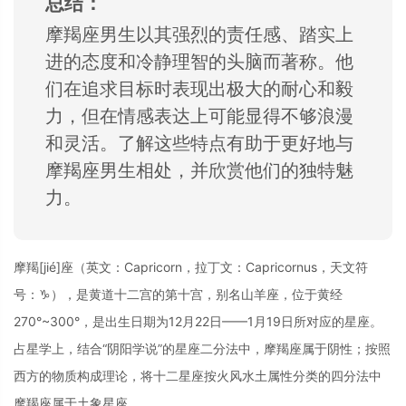
总结：
摩羯座男生以其强烈的责任感、
踏实上
进的态度和
冷静理智的头脑而
著称。
他
们在追求目标时
表现出极大的耐心
和毅
力，
但在情感表达上可
能显得不够浪漫
和
灵活。
了解这些特点有助
于更好地与
摩羯座
男生相处，
并欣赏他们的独特魅
力。
摩羯[jié]座（英文：Capricorn，拉丁文：Capricornus，天文符
号：♑），是黄道十二宫的第十宫，别名山羊座，位于黄经
270°~300°，是出生日期为12月22日——1月19日所对应的星座。
占星学上，结合“阴阳学说”的星座二分法中，摩羯座属于阴性；按照
西方的物质构成理论，将十二星座按火风水土属性分类的四分法中
摩羯座属于土象星座。