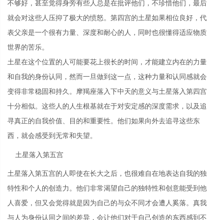
不够好，甚至觉得身旁有些人总是在批评他们，不珍惜他们，最后
就会对这些人压抑了极大的愤怒。第四宫的土星如果相位良好，代
表父亲是一个很有力量、深度和耐心的人，同时也很懂得适应物质
世界的苦乐。
土星在这个位置的人可能要花上很长的时间，才能建立内在的力量
和自我的身份认同，然而一旦做到这一点，这种力量和认同感就会
变得非常稳固和持久。摩羯座落入下中天的意义与土星落入第四宫
十分相似。这些人的人生根基就在于对安定感的深度需求，以及追
寻真正的自我价值、目的和重要性。他们如果向外去追寻这些东
西，就会感受到无常和失望。
土星落入第五宫
土星落入第五宫的人即使在长大之后，也很难自在地表达自我的独
特性和个人的创造力。他们非常渴望自己的独特性和创意能受到他
人喜爱，但又会觉得就是因为自己的与众不同才会遭人奚落。真我
与人为身份认同之间的差异，会让他们对于自己创造的东西感到不