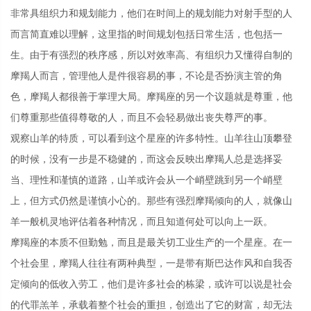
非常具组织力和规划能力，他们在时间上的规划能力对射手型的人
而言简直难以理解，这里指的时间规划包括日常生活，也包括一
生。由于有强烈的秩序感，所以对效率高、有组织力又懂得自制的
摩羯人而言，管理他人是件很容易的事，不论是否扮演主管的角
色，摩羯人都很善于掌理大局。摩羯座的另一个议题就是尊重，他
们尊重那些值得尊敬的人，而且不会轻易做出丧失尊严的事。
观察山羊的特质，可以看到这个星座的许多特性。山羊往山顶攀登
的时候，没有一步是不稳健的，而这会反映出摩羯人总是选择妥
当、理性和谨慎的道路，山羊或许会从一个峭壁跳到另一个峭壁
上，但方式仍然是谨慎小心的。那些有强烈摩羯倾向的人，就像山
羊一般机灵地评估着各种情况，而且知道何处可以向上一跃。
摩羯座的本质不但勤勉，而且是最关切工业生产的一个星座。在一
个社会里，摩羯人往往有两种典型，一是带有斯巴达作风和自我否
定倾向的低收入劳工，他们是许多社会的栋梁，或许可以说是社会
的代罪羔羊，承载着整个社会的重担，创造出了它的财富，却无法