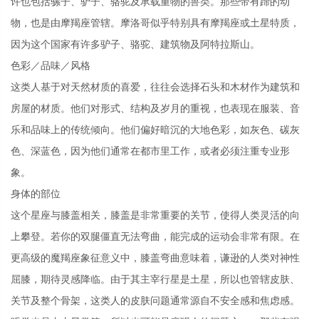
许也包括骡子、驴子、骆驼及承载重物的兽类。那些带有蹄的动
物，也是由摩羯座管辖。摩洛哥似乎特别具有摩羯座或土星特质，
因为这个国家有许多驴子、骆驼、建筑物及阿特拉斯山。
色彩／品味／风格
这类人基于对天然材质的喜爱，往往会选择石头和木材作为建筑和
房屋的材质。他们对形式、结构及岁月的重视，也表现在服装、音
乐和品味上的传统倾向。他们偏好暗沉的大地色彩，如灰色、碳灰
色、深蓝色，因为他们通常在都市里工作，或者必须注重专业形
象。
身体的部位
这个星座与膝盖相关，膝盖是非常重要的关节，使得人类灵活的向
上攀登。若你的双腿僵直无法弯曲，能完成的运动会非常有限。在
更高级的魔羯座象征意义中，膝盖弯曲意味着，谦逊的人类对神性
屈膝，期待灵感降临。由于其主宰行星是土星，所以也管辖皮肤、
关节及整个骨架，这类人的皮肤问题通常源自不安全感和焦虑感。