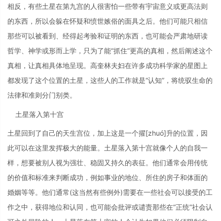
相反，有些土星在第九宫的人很害怕一些带有宇宙意义或更高法则
的东西，所以会躲在怀疑和愤世嫉俗的面具之后。他们可能只相信
那些可以被看到、经得起考验和证明的东西，也可能会严肃地研读
哲学、神学或形而上学，只为了能“抓住”更高的真相，然后阐述这个
真相，让真相具体地呈现。高奎林夫妇在许多成功科学家的星图上
都发现了这个位置的土星，这些人的工作就是“认知”，将统驭生命的
法律和准则分门别类。
土星落入第十宫
土星回到了自己的天生宫位，加上这是一个擢[zhuó]升的位置，因
此可以在这里发挥极大的能量。土星落入第十宫就像个人的自我一
样，想要被别人视为强壮、稳固又持久的表征。他们通常会用传统
的价值和标准来判断成功，例如事业的地位、所住的房子和体面的
婚姻等等。他们通常(这当然有些例外)需要在一些社会可以接受的工
作之中，获得地位和认同，也可能会批评或谴责那些在“正统”社会认