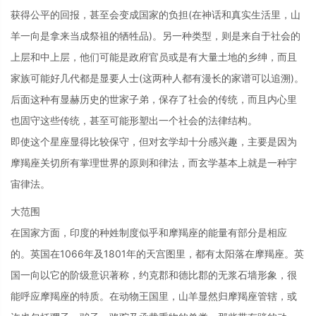
获得公平的回报，甚至会变成国家的负担(在神话和真实生活里，山
羊一向是拿来当成祭祖的牺牲品)。另一种类型，则是来自于社会的
上层和中上层，他们可能是政府官员或是有大量土地的乡绅，而且
家族可能好几代都是显要人士(这两种人都有漫长的家谱可以追溯)。
后面这种有显赫历史的世家子弟，保存了社会的传统，而且内心里
也固守这些传统，甚至可能形塑出一个社会的法律结构。
即使这个星座显得比较保守，但对玄学却十分感兴趣，主要是因为
摩羯座关切所有掌理世界的原则和律法，而玄学基本上就是一种宇
宙律法。
大范围
在国家方面，印度的种姓制度似乎和摩羯座的能量有部分是相应
的。英国在1066年及1801年的天宫图里，都有太阳落在摩羯座。英
国一向以它的阶级意识著称，约克郡和德比郡的无浆石墙形象，很
能呼应摩羯座的特质。在动物王国里，山羊显然归摩羯座管辖，或