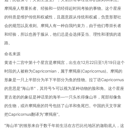
摩羯座人尊重长者、经验和一切经得起时间考验的事物。这个星座
的特质是维护传统和权威性，且愿意跟从传统和权威，负责形塑社
会的规范以及准则。摩羯人有一种自我约束力，由于他们尊崇长者
和经验，所以也善于服从，他们总是会选择妥当、理性和谨慎的道
路。
命名来源
黄道十二宫中第十个星宫是摩羯宫，出生在12月22日至1月19日这个
时段的人被称为Capricornian，属于摩羯座(Capricornus)。摩羯的
形象是一只上半部分为羊下半部分为鱼的怪物。拉丁语Capricornus
的意思是“海山羊"，其符号♑可以视为某种动物的脸和角。这个星座
更古老的的象征是神话里的海羊—一只头长得像山羊，尾部却像鱼
的生物，或许摩羯座的符号包括了山羊和鱼尾巴。中国的天文学家
把Capricornus翻译为“摩羯座”。
“海山羊”的雏形来自于数千年前生活在古巴比伦地区的迦勒底人，这