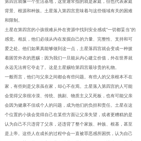
第四宫就像一个生活基地，这里通常指的就是家庭，但也代表家庭
背景、根源和种族。土星落入第四宫意味着与这些领域有关的困难
和限制。
土星在第四宫的小孩很难从外在资源中找到安全感或“一切都妥当”的
感觉。相反，他们必须从内在发掘自己的力量、完整性、支持和可
爱之处。他们如果真能够做到这一点，土星落四宫就会变成一种披
着困苦外衣的恩赐：因为我们一旦能从内心建立价值，外在世界就
永远无法将它夺走了。这是土星赐给第四宫最珍贵的礼物。
一般而言，他们与父亲之间都会有些问题。有些人的父亲根本不在
家，有些则是父亲虽在家，却心不在焉。土星落入第四宫的人可能
会觉得父亲很冷漠、传统、挑剔、物质主义又死板，也有可能父亲
会因为健康不佳或个人的问题，成为他们的负担和责任。土星在这
个位置的小孩会觉得自己在某些方面让父亲失望，或者更糟糕的是
认为自己不只违背了父亲，还违背了整个家族、种族、根基，甚至
是上帝。这些人在成长的过程中会一直被罪恶感所困扰，认为自己