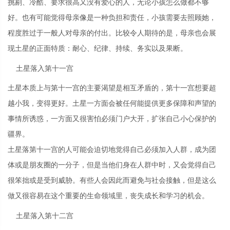
挑剔、冷酷、要求很高又没有爱心的人，无论小孩怎么做都不够
好。也有可能觉得母亲像是一种负担和责任，小孩需要去照顾她，
程度胜过于一般人对母亲的付出。比较令人期待的是，母亲也会展
现土星的正面特质：耐心、纪律、持续、务实以及果断。
土星落入第十一宫
土星本质上与第十一宫的主要渴望是相互矛盾的，第十一宫想要超
越小我，变得更好。土星一方面会被任何能提供更多保障和声望的
事情所诱惑，一方面又很害怕必须门户大开，扩张自己小心保护的
疆界。
土星落第十一宫的人可能会迫切地觉得自己必须加入人群，成为团
体或是朋友圈的一分子，但是当他们身在人群中时，又会觉得自己
很笨拙或是受到威胁。有些人会因此而避免与社会接触，但是这么
做又很容易在这个重要的生命领域里，丧失成长和学习的机会。
土星落入第十二宫