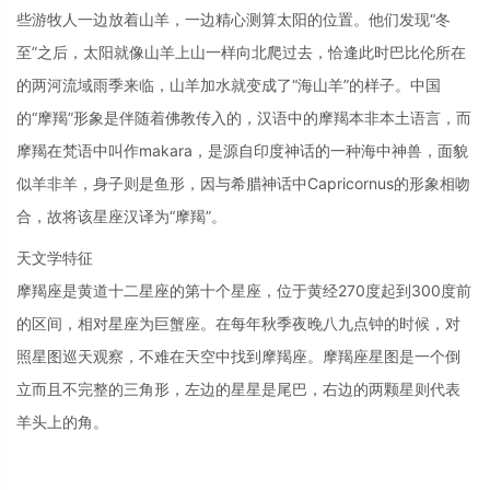
些游牧人一边放着山羊，一边精心测算太阳的位置。他们发现“冬
至”之后，太阳就像山羊上山一样向北爬过去，恰逢此时巴比伦所在
的两河流域雨季来临，山羊加水就变成了“海山羊”的样子。中国
的“摩羯”形象是伴随着佛教传入的，汉语中的摩羯本非本土语言，而
摩羯在梵语中叫作makara，是源自印度神话的一种海中神兽，面貌
似羊非羊，身子则是鱼形，因与希腊神话中Capricornus的形象相吻
合，故将该星座汉译为“摩羯”。
天文学特征
摩羯座是黄道十二星座的第十个星座，位于黄经270度起到300度前
的区间，相对星座为巨蟹座。在每年秋季夜晚八九点钟的时候，对
照星图巡天观察，不难在天空中找到摩羯座。摩羯座星图是一个倒
立而且不完整的三角形，左边的星星是尾巴，右边的两颗星则代表
羊头上的角。