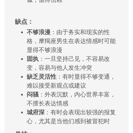
缺点：
不够浪漫
：
由于务实和现实的性
格，
摩羯座男生在表达
情感时可能
显得不
够浪漫
固执
：
一旦坚持己见，
不容易改
变，
容易与他人发生冲突
缺乏灵活性
：
有时显得不够变通，
难以接受新观点或建议
闷骚
：
外表沉默，
内心世界丰富，
不擅长表达情感
城府深
：
有时会表现出较强的报复
心，
尤其是当他们感到被冒犯时