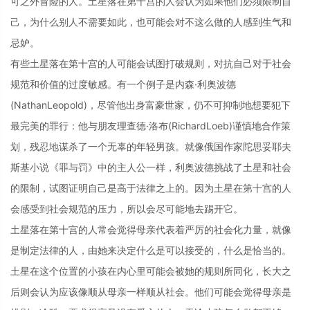
可之外冒险的人。土星落在第十宫的人会认为如果他们必须限制自
己，为什么别人不需要如此，也可能会对不这么做的人感到生气和
忌妒。
有些土星落在第十宫的人可能会试图打破规则，对抗自己对于社会
规范和价值的过度敏感。有一个例子是内森·利奥波德
(NathanLeopold)，尽管他出身富豪世家，仍不可抑制地想要犯下
最完美的罪行：他与朋友理查德·洛布(RichardLoeb)谨慎地合作策
划，残忍地谋杀了一个无辜的年轻男孩。就像俄国作家陀思妥耶夫
斯基小说《罪与罚》中的主人公一样，利奥波德挑战了土星和社会
的限制，试图证明自己是高于法律之上的。因为土星在第十宫的人
会感受到社会规范的压力，所以会尽可能地去踢开它。
土星落在第十宫的人常会觉得母亲代表着严厉的社会化力量，就像
是制定法律的人，由她来决定什么是可以接受的，什么是恰当的。
土星在这个位置的小孩在内心里可能会被她的规则所同化，长大之
后则会认为应该像顺从母亲一样顺从社会。他们可能会觉得母亲是