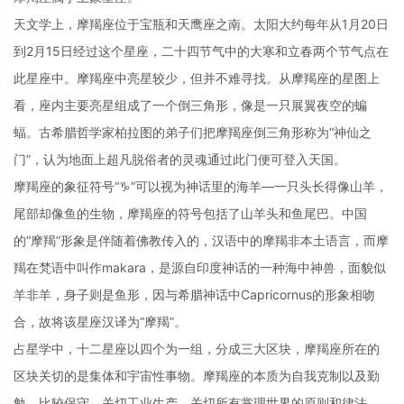
天文学上，摩羯座位于宝瓶和天鹰座之南。太阳大约每年从1月20日
到2月15日经过这个星座，二十四节气中的大寒和立春两个节气点在
此星座中。摩羯座中亮星较少，但并不难寻找。从摩羯座的星图上
看，座内主要亮星组成了一个倒三角形，像是一只展翼夜空的蝙
蝠。古希腊哲学家柏拉图的弟子们把摩羯座倒三角形称为“神仙之
门”，认为地面上超凡脱俗者的灵魂通过此门便可登入天国。
摩羯座的象征符号“♑”可以视为神话里的海羊—一只头长得像山羊，
尾部却像鱼的生物，摩羯座的符号包括了山羊头和鱼尾巴。中国
的“摩羯”形象是伴随着佛教传入的，汉语中的摩羯非本土语言，而摩
羯在梵语中叫作makara，是源自印度神话的一种海中神兽，面貌似
羊非羊，身子则是鱼形，因与希腊神话中Capricornus的形象相吻
合，故将该星座汉译为“摩羯”。
占星学中，十二星座以四个为一组，分成三大区块，摩羯座所在的
区块关切的是集体和宇宙性事物。摩羯座的本质为自我克制以及勤
勉，比较保守，关切工业生产，关切所有掌理世界的原则和律法。