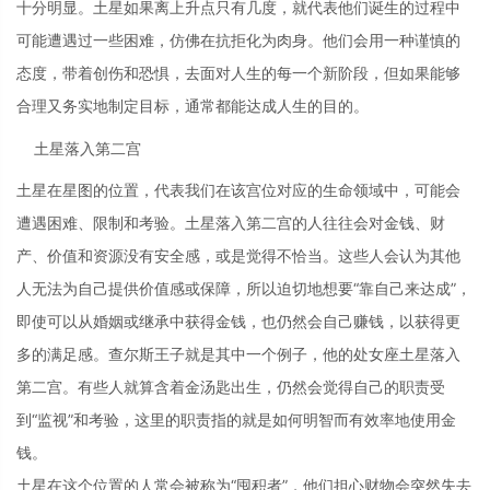
十分明显。土星如果离上升点只有几度，就代表他们诞生的过程中
可能遭遇过一些困难，仿佛在抗拒化为肉身。他们会用一种谨慎的
态度，带着创伤和恐惧，去面对人生的每一个新阶段，但如果能够
合理又务实地制定目标，通常都能达成人生的目的。
土星落入第二宫
土星在星图的位置，代表我们在该宫位对应的生命领域中，可能会
遭遇困难、限制和考验。土星落入第二宫的人往往会对金钱、财
产、价值和资源没有安全感，或是觉得不恰当。这些人会认为其他
人无法为自己提供价值感或保障，所以迫切地想要“靠自己来达成”，
即使可以从婚姻或继承中获得金钱，也仍然会自己赚钱，以获得更
多的满足感。查尔斯王子就是其中一个例子，他的处女座土星落入
第二宫。有些人就算含着金汤匙出生，仍然会觉得自己的职责受
到“监视”和考验，这里的职责指的就是如何明智而有效率地使用金
钱。
土星在这个位置的人常会被称为“囤积者”，他们担心财物会突然失去