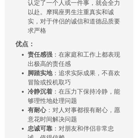
认定了一个人或一件事，
就会全力
以赴。
摩羯座男生注重真实和诚
实，
对于伴侣的诚信和
道德品质要
求严格
优点：
责任感强
：
在家庭和工作上都
表现
出极高的责任
感
脚踏实地
：
追求实际成果，
不喜欢
冒险或投机取巧
冷静沉着
：
在压力下保持冷静，
能
够理性地处理问题
有耐心
：
对人对事都很有耐心，
愿
意花时间解决问题
忠诚可靠
：
对朋友和伴侣非常忠
诚，
值得信赖