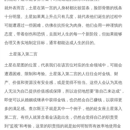
就外表而言，土星在第一宫的人身材都比较苗条，脸部骨骼的线条
十分明显。土星如果离上升点只有几度，就代表他们诞生的过程中
可能遭遇过一些困难，仿佛在抗拒化为肉身。他们会用一种谨慎的
态度，带着创伤和恐惧，去面对人生的每一个新阶段，但如果能够
合理又务实地制定目标，通常都能达成人生的目的。
土星落入第二宫
土星在星图的位置，代表我们在该宫位对应的生命领域中，可能会
遭遇困难、限制和考验。土星落入第二宫的人往往会对金钱、财
产、价值和资源没有安全感，或是觉得不恰当。这些人会认为其他
人无法为自己提供价值感或保障，所以迫切地想要“靠自己来达成”，
即使可以从婚姻或继承中获得金钱，也仍然会自己赚钱，以获得更
多的满足感。查尔斯王子就是其中一个例子，他的处女座土星落入
第二宫。有些人就算含着金汤匙出生，仍然会觉得自己的职责受
到“监视”和考验，这里的职责指的就是如何明智而有效率地使用金