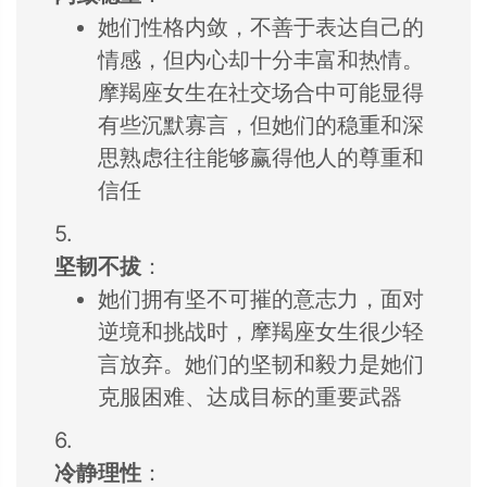
她们性格内敛，
不善于表达自己的
情感，
但内心却十分丰富和热情。
摩羯座女生在社交
场合中可能显得
有
些沉默寡言，
但她们的稳重和深
思熟虑往往能够赢
得他人的尊重和
信
任
5.
坚韧不拔
：
她们拥有坚不可摧的意志力，
面对
逆境和挑战时，
摩羯座女生很少轻
言放弃。
她们的坚韧和毅力
是她们
克服困难、
达成目标的重要武器
6.
冷静理性
：