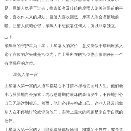
是。巨蟹人执著于过去，推崇长者及传统的摩羯人则关注眼前的事
物，喜欢作未来的规划。巨蟹人喜欢回忆，摩羯人则会谨慎地前
瞻。巨蟹人依赖心强，摩羯人不想依靠任何人，所以非常独立。
占卜
摩羯座的守护星为土星，土星落入的宫位，意义类似于摩羯座落入
这个宫位的宫头或是宫位内，而土星所在的宫位也会影响任何一个
有摩羯座的宫位。
土星落入第一宫
土星落入第一宫的人通常都是心不甘情不愿地去面对人生。他们会
小心翼翼地向外探索，内心总是期待最坏的事情发生，不停地担心
自己无法达到标准。然而，他们必须去挑战自己。这些人经常想象
别人在不停地讨论或评价他们，实际上最大的问题是来自于自我的
批评。
土星落入第一宫的人可能觉得身体很笨拙、粗重又不自在，或是觉