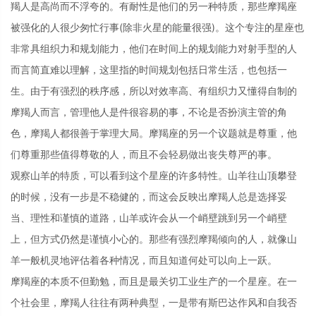
羯人是高尚而不浮夸的。有耐性是他们的另一种特质，那些摩羯座
被强化的人很少匆忙行事(除非火星的能量很强)。这个专注的星座也
非常具组织力和规划能力，他们在时间上的规划能力对射手型的人
而言简直难以理解，这里指的时间规划包括日常生活，也包括一
生。由于有强烈的秩序感，所以对效率高、有组织力又懂得自制的
摩羯人而言，管理他人是件很容易的事，不论是否扮演主管的角
色，摩羯人都很善于掌理大局。摩羯座的另一个议题就是尊重，他
们尊重那些值得尊敬的人，而且不会轻易做出丧失尊严的事。
观察山羊的特质，可以看到这个星座的许多特性。山羊往山顶攀登
的时候，没有一步是不稳健的，而这会反映出摩羯人总是选择妥
当、理性和谨慎的道路，山羊或许会从一个峭壁跳到另一个峭壁
上，但方式仍然是谨慎小心的。那些有强烈摩羯倾向的人，就像山
羊一般机灵地评估着各种情况，而且知道何处可以向上一跃。
摩羯座的本质不但勤勉，而且是最关切工业生产的一个星座。在一
个社会里，摩羯人往往有两种典型，一是带有斯巴达作风和自我否