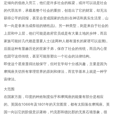
定倾向的低收入劳工，他们是许多社会的栋梁，或许可以说是社会
的代罪羔羊，承载着整个社会的重担，创造出了它的财富，却无法
获得公平的回报，甚至会变成国家的负担(在神话和真实生活里，山
羊一向是拿来当成祭祖的牺牲品)。另一种类型，则是来自于社会的
上层和中上层，他们可能是政府官员或是有大量土地的乡绅，而且
家族可能好几代都是显要人士(这两种人都有漫长的家谱可以追溯)。
后面这种有显赫历史的世家子弟，保存了社会的传统，而且内心里
也固守这些传统，甚至可能形塑出一个社会的法律结构。
即使这个星座显得比较保守，但对玄学却十分感兴趣，主要是因为
摩羯座关切所有掌理世界的原则和律法，而玄学基本上就是一种宇
宙律法。
大范围
在国家方面，印度的种姓制度似乎和摩羯座的能量有部分是相应
的。英国在1066年及1801年的天宫图里，都有太阳落在摩羯座。英
国一向以它的阶级意识著称，约克郡和德比郡的无浆石墙形象，很