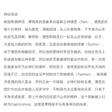
神话传说
根据希腊神话，摩羯座的形象来自森林之神潘恩（Pan）。潘恩的长
相十分奇特，披头散发，满脸胡须，头上长着犄角，下半身为山羊
的皮毛及蹄脚。黎明前，潘恩和精灵们一起在山谷里徘徊，白天，
才是他入眠的时间，而夜里，总是会吹奏着他的排箫（Syrinx）。
由于潘恩的相貌很丑，所以他的爱情经常是失败的。但他在音乐上
的成就却被众神喜爱，所以他常受被邀请到宴会中助兴。有一次他
应邀参加并为众神们吹奏时，特别卖力，使得美妙的乐声在天地间
回荡不已。但没想到这乐声却惊动了怪物泰风（Typhon）。泰风横
冲直撞的闯入宴会，所到之处一片狼藉，众神们纷纷走避。潘恩在
慌忙中也化作鱼跳入尼罗河中，不料因为太过紧张的关系，只有下
半身变成鱼尾，而上半身仍旧还是只山羊的模样，这个形象被人们
称为Capricornus。这便是摩羯座羊头鱼身神话的由来。