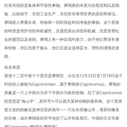
区块关切的是集体和宇宙性事物。摩羯座的本质为自我克制以及勤
勉，比较保守，关切工业生产，关切所有掌理世界的原则和律法。
摩羯座人尊重长者、经验和一切经得起时间考验的事物。这个星座
的特质是维护传统和权威性，且愿意跟从传统和权威，负责形塑社
会的规范以及准则。摩羯人有一种自我约束力，由于他们尊崇长者
和经验，所以也善于服从，他们总是会选择妥当、理性和谨慎的道
路。
命名来源
黄道十二宫中第十个星宫是摩羯宫，出生在12月22日至1月19日这个
时段的人被称为Capricornian，属于摩羯座(Capricornus)。摩羯的
形象是一只上半部分为羊下半部分为鱼的怪物。拉丁语Capricornus
的意思是“海山羊"，其符号♑可以视为某种动物的脸和角。这个星座
更古老的的象征是神话里的海羊—一只头长得像山羊，尾部却像鱼
的生物，或许摩羯座的符号包括了山羊和鱼尾巴。中国的天文学家
把Capricornus翻译为“摩羯座”。