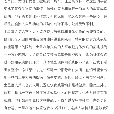
吃力的。对他们而言，缴电费、热车、让公寓保持干净这些琐事都
变成了复杂又迫切的事情，仿佛在策划和执行一项重大的军事战略
似的。他们需要规律和仪式，但这么做可能又会带来一些麻烦，最
后往往会陷入自己构建的框架中动弹不得，处处受到限制。
土星落入第六宫的人的议题都是与健康和身体运作的效能有关的。
他们的个人自由可能会因健康问题受到限制一特殊的饮食方式或是
体能运用上的限制。土星在第六宫的人应该把身体疾病的征兆视为
一种象征或信息，迫使自己要带着觉知去做些改变，因为身体会透
过不舒服或疾病的形式，具体地呈现体内系统的不平衡，让我们看
出在整个生命框架中，是否有哪一个部分正在失衡。他们可能会出
现一些与土星相关的疾病，像是皮肤、骨骼、膝盖和关节的问题。
土星落入第六宫的人可以透过饮食或运动来维持健康。除此之外，
调整并检视一下自己过度紧绷或恐惧的心理状态，也会对健康有所
帮助。他们如果能克服这些挑战，不仅可以变得更强壮，也会更具
有智慧。土星在这个位置也代表“养生狂”，这类人会特别注意饮食和