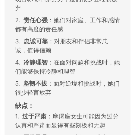
弃
2.
责任心强
：
她们对家庭、
工作和感情
都有高度的责任感
3.
忠诚可靠
：
对朋友和伴侣非常忠
诚，
值得信赖
4.
冷静理智
：
在面对问题和挑战时，
她
们能够保持冷静和理智
5.
坚韧不拔
：
面对逆境和挑战时，
她们
很少轻言放弃
缺点：
1.
过于严肃
：
摩羯座女生可能因
为过分
认真和严肃
而显得有些刻板和
无趣