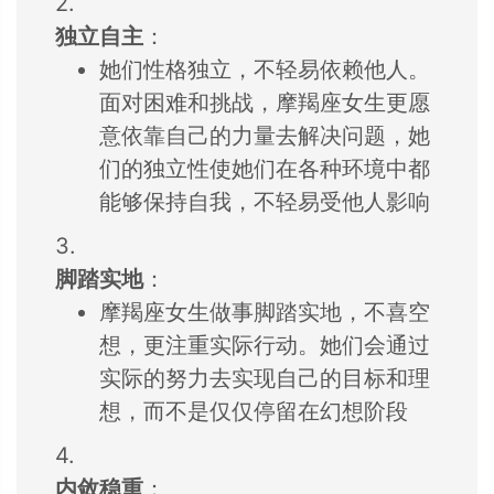
2.
独立自主
：
她们性格独立，
不轻易依赖他人。
面对困难和挑战，
摩羯座女生更愿
意
依靠自己的力量去
解决问题，
她
们的独立性使她
们在各种环境中都
能够保持自我，
不轻易受他人影响
3.
脚踏实地
：
摩羯座女生做事脚踏实地，
不喜空
想，
更注重实际行动。
她们会通过
实际的
努力去实现自己的
目标和理
想，
而不是仅仅停留在幻想阶段
4.
内敛稳重
：