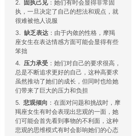
2.
固执己见
：
她们有时会显得非常固
执，
一旦决定了自己的想法和观点，
就
很难被他人说服
3.
缺乏表达
：
由于内敛的性格，
摩羯
座女生在表达
情感方面可能会显
得有些
笨拙
4.
压力承受
：
她们对自己的要求很高，
总是不断追求更好的自己，
这种高要求
虽然推
动了她们的成长，
但同时也给她
们带
来了巨大的压力和
负担
5.
悲观倾向
：
在面对问题和挑战时，
摩
羯座女生有时会
表现出悲观的一面
，
她
们可能会首先看
到事物的不利面，
这种
悲观的思维模
式有时会影响她们
的心态