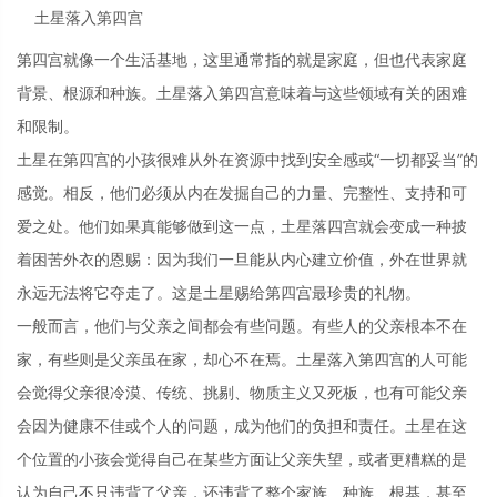
土星落入第四宫
第四宫就像一个生活基地，这里通常指的就是家庭，但也代表家庭
背景、根源和种族。土星落入第四宫意味着与这些领域有关的困难
和限制。
土星在第四宫的小孩很难从外在资源中找到安全感或“一切都妥当”的
感觉。相反，他们必须从内在发掘自己的力量、完整性、支持和可
爱之处。他们如果真能够做到这一点，土星落四宫就会变成一种披
着困苦外衣的恩赐：因为我们一旦能从内心建立价值，外在世界就
永远无法将它夺走了。这是土星赐给第四宫最珍贵的礼物。
一般而言，他们与父亲之间都会有些问题。有些人的父亲根本不在
家，有些则是父亲虽在家，却心不在焉。土星落入第四宫的人可能
会觉得父亲很冷漠、传统、挑剔、物质主义又死板，也有可能父亲
会因为健康不佳或个人的问题，成为他们的负担和责任。土星在这
个位置的小孩会觉得自己在某些方面让父亲失望，或者更糟糕的是
认为自己不只违背了父亲，还违背了整个家族、种族、根基，甚至