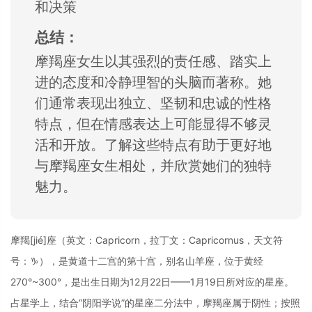
和决策
总结：
摩羯座女生以其强烈的责任感、
踏实上
进的态度和
冷静理智的头脑而
著称。
她
们通常表现出独立、
坚韧和忠诚的性格
特点，
但在情感表达上可
能显得不够灵
活和
开放。
了解这些特点有助
于更好地
与摩羯座
女生相处，
并欣赏她们的独特
魅力。
摩羯[jié]座（英文：Capricorn，拉丁文：Capricornus，天文符
号：♑），是黄道十二宫的第十宫，别名山羊座，位于黄经
270°~300°，是出生日期为12月22日——1月19日所对应的星座。
占星学上，结合“阴阳学说”的星座二分法中，摩羯座属于阴性；按照