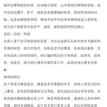
能呼应摩羯座的特质。在动物王国里，山羊显然归摩羯座管辖，或
许也包括骡子、驴子、骆驼及承载重物的兽类。那些带有蹄的动
物，也是由摩羯座管辖。摩洛哥似乎特别具有摩羯座或土星特质，
因为这个国家有许多驴子、骆驼、建筑物及阿特拉斯山。
色彩／品味／风格
这类人基于对天然材质的喜爱，往往会选择石头和木材作为建筑和
房屋的材质。他们对形式、结构及岁月的重视，也表现在服装、音
乐和品味上的传统倾向。他们偏好暗沉的大地色彩，如灰色、碳灰
色、深蓝色，因为他们通常在都市里工作，或者必须注重专业形
象。
身体的部位
这个星座与膝盖相关，膝盖是非常重要的关节，使得人类灵活的向
上攀登。若你的双腿僵直无法弯曲，能完成的运动会非常有限。在
更高级的魔羯座象征意义中，膝盖弯曲意味着，谦逊的人类对神性
屈膝，期待灵感降临。由于其主宰行星是土星，所以也管辖皮肤、