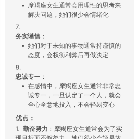
摩羯座女生通常会
用理性的思考来
解
决问题，
她们很少会情绪化
7.
务实谨慎
：
她们对于未知的事
物通常持谨慎的
态
度，
会权衡利弊后再做决定
8.
忠诚专一
：
在感情中，
摩羯座女生通常非常忠
诚专一，
一旦认定了一个人，
就会
全心全意地投入，
不会轻易变心
优点：
1.
勤奋努力
：
摩羯座女生通常会
为了实
现目标而不
懈努力，
她们很少会轻易放