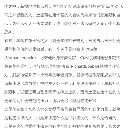
作之中，获得地位和认同，也可能会批评或谴责那些在“正统”社会认
可之外冒险的人。土星落在第十宫的人会认为如果他们必须限制自
己，为什么别人不需要如此，也可能会对不这么做的人感到生气和
忌妒。
有些土星落在第十宫的人可能会试图打破规则，对抗自己对于社会
规范和价值的过度敏感。有一个例子是内森·利奥波德
(NathanLeopold)，尽管他出身富豪世家，仍不可抑制地想要犯下
最完美的罪行：他与朋友理查德·洛布(RichardLoeb)谨慎地合作策
划，残忍地谋杀了一个无辜的年轻男孩。就像俄国作家陀思妥耶夫
斯基小说《罪与罚》中的主人公一样，利奥波德挑战了土星和社会
的限制，试图证明自己是高于法律之上的。因为土星在第十宫的人
会感受到社会规范的压力，所以会尽可能地去踢开它。
土星落在第十宫的人常会觉得母亲代表着严厉的社会化力量，就像
是制定法律的人，由她来决定什么是可以接受的，什么是恰当的。
土星在这个位置的小孩在内心里可能会被她的规则所同化，长大之