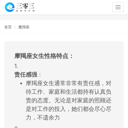
Togg
navig
首页
魔羯座
摩羯座女生性格特点：
1.
责任感强
：
摩羯座女生通常非常有责任感，
对
待工作、
家庭和生活都持有
认真负
责的态度。
无论是对家庭的照
顾还
是对工作的投
入，
她们都会尽心尽
力，
不遗余力