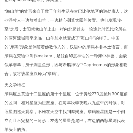
“海山羊”的雏形来自于数千年前生活在古巴比伦地区的迦勒底人，这
些游牧人一边放着山羊，一边精心测算太阳的位置。他们发现“冬
至”之后，太阳就像山羊上山一样向北爬过去，恰逢此时巴比伦所在
的两河流域雨季来临，山羊加水就变成了“海山羊”的样子。中国
的“摩羯”形象是伴随着佛教传入的，汉语中的摩羯本非本土语言，而
摩羯在梵语中叫作makara，是源自印度神话的一种海中神兽，面貌
似羊非羊，身子则是鱼形，因与希腊神话中Capricornus的形象相吻
合，故将该星座汉译为“摩羯”。
天文学特征
摩羯座是黄道十二星座的第十个星座，位于黄经270度起到300度前
的区间，相对星座为巨蟹座。在每年秋季夜晚八九点钟的时候，对
照星图巡天观察，不难在天空中找到摩羯座。摩羯座星图是一个倒
立而且不完整的三角形，左边的星星是尾巴，右边的两颗星则代表
羊头上的角。