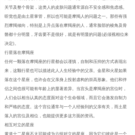
关节及整个骨架，这类人的皮肤问题通常源自不安全感和焦虑感。
听觉也是由土星掌管，所以也可能是摩羯人的问题之一。那些有强
烈摩羯倾向，特别是上升点落在摩羯座的人，通常脸部的棱角及骨
骼都十分明显，牙齿要不是很好，就是有明显的问题(必须视相位来
决定)。
行星落在摩羯座
任何一颗落在摩羯座的行星都会以谨慎，自制和压抑的方式表现出
来，这颗行星也可以描述此人人生经验中的父亲。金星和火星如果
落在这个星座，也许会在父亲身上投射虚构的崇高形象。他们和伴
侣之间也很可能有年龄上的显著差异。当宫头是摩羯座的宫位时，
人们会以相当认真的态度面对这个生命领域，而且它会激发自制力
和严格的态度。这个宫位通常与一个人经验到的父亲有关，而土星
落入的宫位及相位，也能提供更多这方面的资讯。
相互对立的星座
黄道十二星座不太可能成为六组对立的星座，因为它们彼此是一个