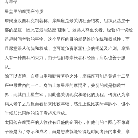
占星学
星盘里的摩羯座特质
摩羯座以自我克制著称。摩羯座是最关切社会结构、组织及基层干
部的星座，因此它最能适应“建制”。这类人尊重长者、经验和一切经
得起时间考验的事物。这个星座的目的就是维护传统和权威性，而
且愿意跟从传统和权威，也可能负责形塑社会的规范及准则。摩羯
人有一种自我约束力，由于他们尊崇长者和经验，所以也善于服
从。
除了以谨慎、自尊自重和勤劳著称之外，摩羯座可能是黄道十二星
座中最世俗的一个。身为土象星座的摩羯座，关切的就是物质世
界，而其由土星主宰，因此也关切现实和老化的历程。传统认为摩
羯人老了之后反而看起来比较年轻，感觉上也比实际年龄小，但小
时候却比同龄的孩子看起来老成。
太阳落在摩羯座的人往往有旺盛的企图心，但他们的企图心不像狮
子座是为了夸示和成名，而是想成就能经得起时间考验的事业。摩