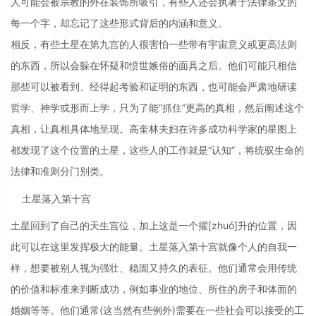
人可能会被宗教的外在装饰所吸引，有些人还会执著于法律条文的
每一个字，却忘记了这些形式背后的内涵和意义。
相反，有些土星在第九宫的人很害怕一些带有宇宙意义或更高法则
的东西，所以会躲在怀疑和愤世嫉俗的面具之后。他们可能只相信
那些可以被看到、经得起考验和证明的东西，也可能会严肃地研读
哲学、神学或形而上学，只为了能“抓住”更高的真相，然后阐述这个
真相，让真相具体地呈现。高奎林夫妇在许多成功科学家的星图上
都发现了这个位置的土星，这些人的工作就是“认知”，将统驭生命的
法律和准则分门别类。
土星落入第十宫
土星回到了自己的天生宫位，加上这是一个擢[zhuó]升的位置，因
此可以在这里发挥极大的能量。土星落入第十宫就像个人的自我一
样，想要被别人视为强壮、稳固又持久的表征。他们通常会用传统
的价值和标准来判断成功，例如事业的地位、所住的房子和体面的
婚姻等等。他们通常(这当然有些例外)需要在一些社会可以接受的工