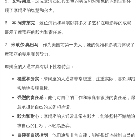
5.
艾玛·斯通
-
这位女演员以其出
色的演技和对角色
的深刻理解体
现了
摩羯座的智慧和努
力。
6.
本·阿弗莱克
-
这位演员和导演以
其多才多艺和在电
影界的成就
展示了
摩羯座的毅力和责
任感。
7.
米歇尔·奥巴马
-
作为美国前第一夫人，
她的优雅和影响力
体现了
摩羯座的稳
重和领导力。
摩羯座的人通常具
有以下性格特点：
稳重和务实
：
摩羯座的人通常非常稳重，
注重实际，
喜欢脚踏
实地地实现目标。
强烈的责任感
：
他们对自己的工作
和家庭有很强的责
任感，
愿
意承担起自己的义务和承诺。
毅力和耐心
：
摩羯座的人通常非常有毅力，
能够坚持不懈地追
求自己的目标，
不轻易放弃。
自律和自我控制
：
他们通常非常自律，
能够很好地控制自
己的