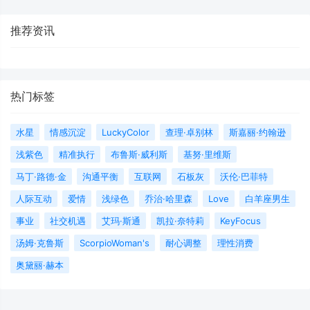
推荐资讯
热门标签
水星
情感沉淀
LuckyColor
查理·卓别林
斯嘉丽·约翰逊
浅紫色
精准执行
布鲁斯·威利斯
基努·里维斯
马丁·路德·金
沟通平衡
互联网
石板灰
沃伦·巴菲特
人际互动
爱情
浅绿色
乔治·哈里森
Love
白羊座男生
事业
社交机遇
艾玛·斯通
凯拉·奈特莉
KeyFocus
汤姆·克鲁斯
ScorpioWoman's
耐心调整
理性消费
奥黛丽·赫本