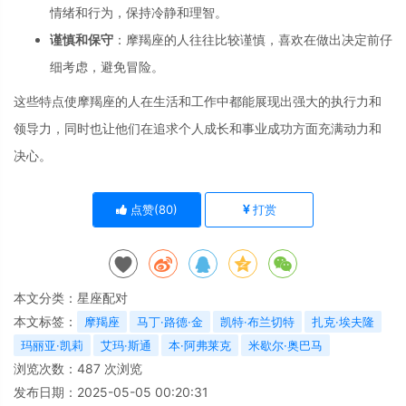
情绪和行为，
保持冷静和理智。
谨慎和保守
：
摩羯座的人往往比较谨慎，
喜欢在做出决定前仔
细考虑，
避免冒险。
这些特点使摩羯座
的人在生活和工作
中都能展现出强大
的执行力和
领导力
，
同时也让他们在追
求个人成长和事业
成功方面充满动力
和
决心。
点赞(
80
)
打赏
本文分类：
星座配对
本文标签：
摩羯座
马丁·路德·金
凯特·布兰切特
扎克·埃夫隆
玛丽亚·凯莉
艾玛·斯通
本·阿弗莱克
米歇尔·奥巴马
浏览次数：
487
次浏览
发布日期：2025-05-05 00:20:31