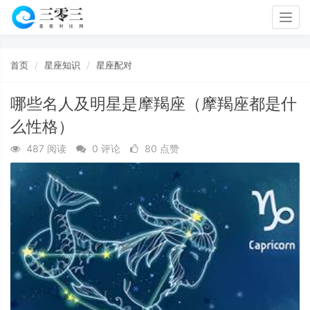
Togg
navig
首页
星座知识
星座配对
哪些名人及明星是摩羯座（摩羯座都是什
么性格）
487 阅读
0 评论
80 点赞