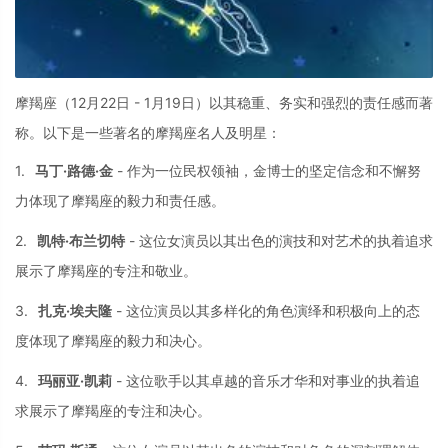
摩羯座（12月22日
-
1月19日）以其稳重、
务实和强烈的责任感而著
称。
以下是一些著名的
摩羯座名人及明星
：
1.
马丁·路德·金
-
作为一位民权领袖，
金博士的坚定信念
和不懈努
力体现了
摩羯座的毅力和责
任感。
2.
凯特·布兰切特
-
这位女演员以其出
色的演技和对艺术
的执着追求
展示了
摩羯座的专注和敬
业。
3.
扎克·埃夫隆
-
这位演员以其多样
化的角色演绎和积
极向上的态
度体现
了摩羯座的毅力和
决心。
4.
玛丽亚·凯莉
-
这位歌手以其卓越
的音乐才华和对事
业的执着追
求展示
了摩羯座的专注和
决心。