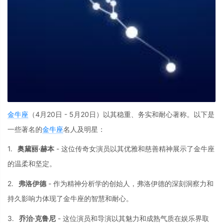
金牛座
（4月20日
-
5月20日）以其稳重、
务实和耐心著称。
以下是
一些著名的
金牛座
名人及明星
：
1.
奥黛丽·赫本
-
这位传奇女演员以
其优雅和慈善精神
展示了金牛座
的温
柔和坚定。
2.
弗洛伊德
-
作为精神分析学的创始人，
弗洛伊德的深刻洞
察力和
持久影响力
体现了金牛座的智
慧和耐心。
3.
乔治·克鲁尼
-
这位演员和导演以
其魅力和成熟气质
在娱乐界取