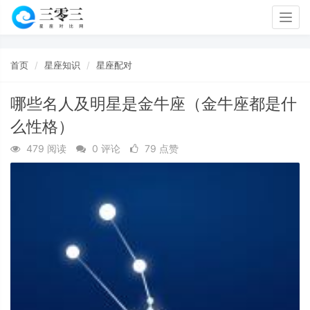
Togg
navig
首页
星座知识
星座配对
哪些名人及明星是金牛座（金牛座都是什
么性格）
479 阅读
0 评论
79 点赞