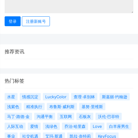
登录
注册新账号
推荐资讯
热门标签
水星
情感沉淀
LuckyColor
查理·卓别林
斯嘉丽·约翰逊
浅紫色
精准执行
布鲁斯·威利斯
基努·里维斯
马丁·路德·金
沟通平衡
互联网
石板灰
沃伦·巴菲特
人际互动
爱情
浅绿色
乔治·哈里森
Love
白羊座男生
事业
社交机遇
艾玛·斯通
凯拉·奈特莉
KeyFocus