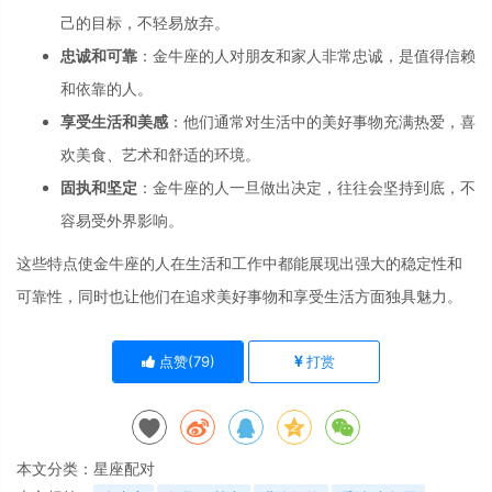
己的目标，
不轻易放弃。
忠诚和可靠
：
金牛座的人对朋友
和家人非常忠诚，
是值得信赖
和依靠的人。
享受生活和美感
：
他们通常对生活中
的美好事物充满热
爱，
喜
欢美食、
艺术和舒适的环境。
固执和坚定
：
金牛座的人一旦做出决定，
往往会坚持到底，
不
容易受外界影响。
这些特点使金牛座
的人在生活和工作
中都能展现出强大
的稳定性和
可靠性
，
同时也让他们在追
求美好事物和享受
生活方面独具魅力
。
点赞(
79
)
打赏
本文分类：
星座配对