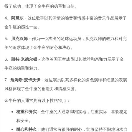
得了成
功，
体现了金牛座的稳重和自信。
4.
阿黛尔
-
这位歌手以其深情
的嗓音和情感丰富
的音乐作品展示了
金牛座的感性一面
。
5.
贝克汉姆
-
作为一位杰出的足球运动员，
贝克汉姆的毅力和
对完
美的追求体现
了金牛座的耐心和
决心。
6.
凯特·米德尔顿
-
这位英国王室成员
以其优雅和亲和力
展示了金
牛座的稳
重和魅力。
7.
詹姆斯·麦卡沃伊
-
这位演员以其多样
化的角色演绎和细
腻的表演
风格体现
了金牛座的创造力
和情感深度。
金牛座的人通常具
有以下性格特点：
稳重和务实
：
金牛座的人通常脚踏实地，
注重实际，
喜欢稳定
和安全。
耐心和持久
：
他们通常有很强的耐心，
能够坚持不懈地追求自