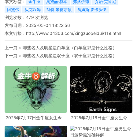
本文标签：
金牛座
奥黛丽·赫本
弗洛伊德
乔治·克鲁尼
阿黛尔
贝克汉姆
凯特·米德尔顿
詹姆斯·麦卡沃伊
浏览次数：
479
次浏览
发布日期：2025-05-04 18:22:56
本文链接：
http://www.04303.com/xingzuopeidui/119.html
上一篇 >
哪些名人及明星是白羊座（白羊座都是什么性格）
下一篇 >
哪些名人及明星是双子座（双子座都是什么性格）
2025年7月17日金牛座女生今日
2025年7月16日金牛座女生今日
运势最准确详解
运势最准确详解